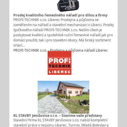
Prodej kvalitního řemeslného nářadí pro dílnu a firmy
PROFI-TECHNIK s.r.o. Liberec Prodejna a půjčovna se
zaměřením na nářadí a stavební mechanizaci v Liberci. Prodej
špičkového nářadí PROFI-TECHNIK s.r.o. Naším cílem je
poskytovat kvalitní a spolehlivé ruční řemeslné nářadí jak pro
domácí použití, tak i pro stavební obory. Má široký sortiment
vrtací…
PROFI-TECHNIK s.r.o. - Prodejna a půjčovna nářadí Liberec
KL STAVBY Jenišovice s.r.o. – Stavíme vaše představy
Stavební firma KL STAVBY Jenišovice s.r.o. nabízí kompletní
stavební práce v regionu Liberec, Turnov, Mladá Boleslav a