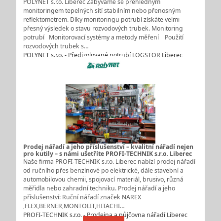
POLYNET s.r.o. Liberec Zabýváme se přehledným
monitoringem tepelných sítí stabilním nebo přenosným
reflektometrem. Díky monitoringu potrubí získáte velmi
přesný výsledek o stavu rozvodových trubek. Monitoring
potrubí Monitorovací systémy a metody měření Použití
rozvodových trubek s…
POLYNET s.r.o. - Předizolované potrubí LOGSTOR Liberec
Prodej nářadí a jeho příslušenství – kvalitní nářadí nejen
pro kutily – s námi ušetříte PROFI-TECHNIK s.r.o. Liberec
Naše firma PROFI-TECHNIK s.r.o. Liberec nabízí prodej nářadí
od ručního přes benzínové po elektrické, dále stavební a
automobilovou chemii, spojovací materiál, brusivo, různá
měřidla nebo zahradní techniku. Prodej nářadí a jeho
příslušenství: Ruční nářadí značek NAREX
,FLEX,BERNER,MONTOLIT,HITACHI…
PROFI-TECHNIK s.r.o. - Prodejna a půjčovna nářadí Liberec