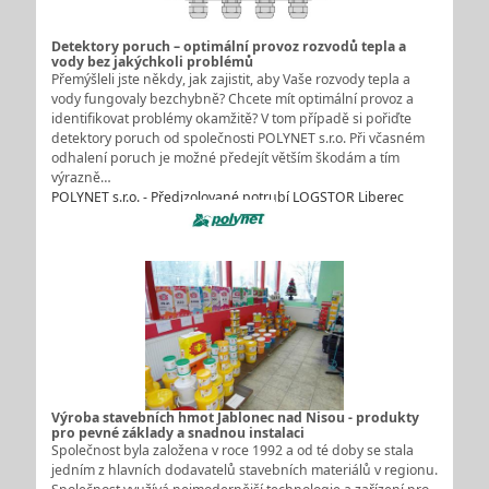
Detektory poruch – optimální provoz rozvodů tepla a
vody bez jakýchkoli problémů
Přemýšleli jste někdy, jak zajistit, aby Vaše rozvody tepla a
vody fungovaly bezchybně? Chcete mít optimální provoz a
identifikovat problémy okamžitě? V tom případě si pořiďte
detektory poruch od společnosti POLYNET s.r.o. Při včasném
odhalení poruch je možné předejít větším škodám a tím
výrazně…
POLYNET s.r.o. - Předizolované potrubí LOGSTOR Liberec
Výroba stavebních hmot Jablonec nad Nisou - produkty
pro pevné základy a snadnou instalaci
Společnost byla založena v roce 1992 a od té doby se stala
jedním z hlavních dodavatelů stavebních materiálů v regionu.