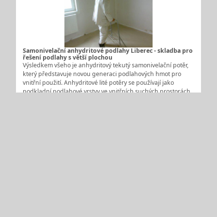
Samonivelační anhydritové podlahy Liberec - skladba pro
řešení podlahy s větší plochou
Výsledkem všeho je anhydritový tekutý samonivelační potěr,
který představuje novou generaci podlahových hmot pro
vnitřní použití. Anhydritové lité potěry se používají jako
podkladní podlahové vrstvy ve vnitřních suchých prostorách
všech typů bytové, občanské i průmyslové výstavby, v
novostavbách i…
PODLAHOVÉ SYSTÉMY – LIBEREC - Červinka & Syrový