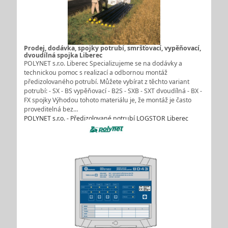
Prodej, dodávka, spojky potrubí, smršťovací, vypěňovací,
dvoudílná spojka Liberec
POLYNET s.r.o. Liberec Specializujeme se na dodávky a
technickou pomoc s realizací a odbornou montáž
předizolovaného potrubí. Můžete vybírat z těchto variant
potrubí: - SX - BS vypěňovací - B2S - SXB - SXT dvoudílná - BX -
FX spojky Výhodou tohoto materiálu je, že montáž je často
proveditelná bez…
POLYNET s.r.o. - Předizolované potrubí LOGSTOR Liberec