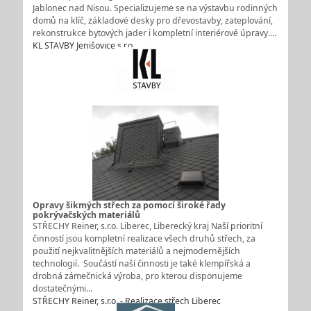
Jablonec nad Nisou. Specializujeme se na výstavbu rodinných
domů na klíč, základové desky pro dřevostavby, zateplování,
rekonstrukce bytových jader i kompletní interiérové úpravy.…
KL STAVBY Jenišovice s.r.o.
Opravy šikmých střech za pomocí široké řady
pokrývačských materiálů
STŘECHY Reiner, s.r.o. Liberec, Liberecký kraj Naší prioritní
činností jsou kompletní realizace všech druhů střech, za
použití nejkvalitnějších materiálů a nejmodernějších
technologií. Součástí naší činnosti je také klempířská a
drobná zámečnická výroba, pro kterou disponujeme
dostatečnými…
STŘECHY Reiner, s.r.o. - Realizace střech Liberec