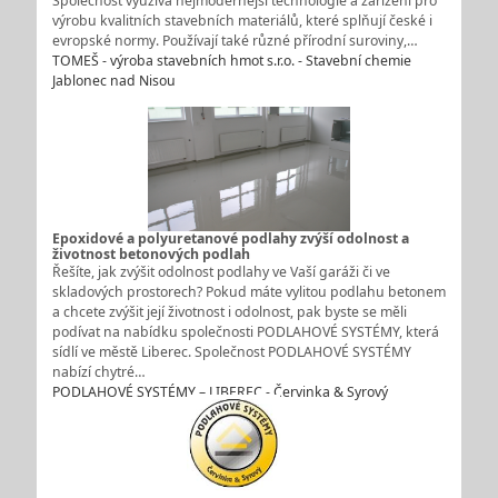
Společnost využívá nejmodernější technologie a zařízení pro
výrobu kvalitních stavebních materiálů, které splňují české i
evropské normy. Používají také různé přírodní suroviny,…
TOMEŠ - výroba stavebních hmot s.r.o. - Stavební chemie
Jablonec nad Nisou
Epoxidové a polyuretanové podlahy zvýší odolnost a
životnost betonových podlah
Řešíte, jak zvýšit odolnost podlahy ve Vaší garáži či ve
skladových prostorech? Pokud máte vylitou podlahu betonem
a chcete zvýšit její životnost i odolnost, pak byste se měli
podívat na nabídku společnosti PODLAHOVÉ SYSTÉMY, která
sídlí ve městě Liberec. Společnost PODLAHOVÉ SYSTÉMY
nabízí chytré…
PODLAHOVÉ SYSTÉMY – LIBEREC - Červinka & Syrový