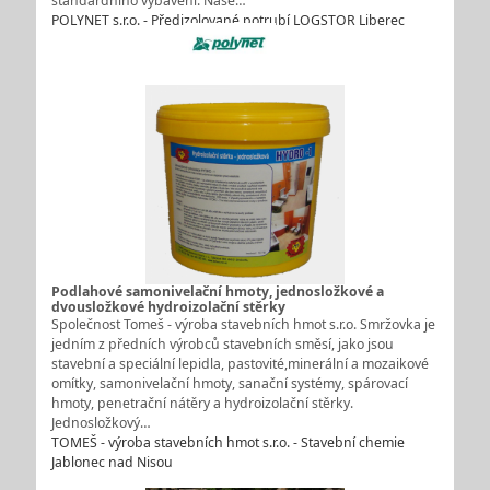
standardního vybavení. Naše…
POLYNET s.r.o. - Předizolované potrubí LOGSTOR Liberec
Podlahové samonivelační hmoty, jednosložkové a
dvousložkové hydroizolační stěrky
Společnost Tomeš - výroba stavebních hmot s.r.o. Smržovka je
jedním z předních výrobců stavebních směsí, jako jsou
stavební a speciální lepidla, pastovité,minerální a mozaikové
omítky, samonivelační hmoty, sanační systémy, spárovací
hmoty, penetrační nátěry a hydroizolační stěrky.
Jednosložkový…
TOMEŠ - výroba stavebních hmot s.r.o. - Stavební chemie
Jablonec nad Nisou