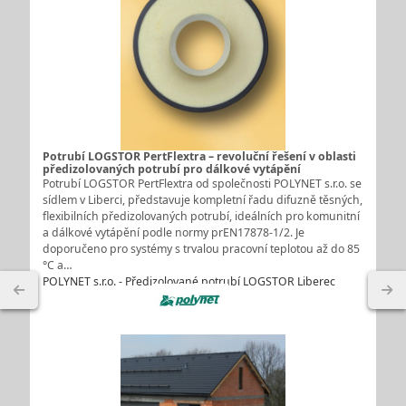
Potrubí LOGSTOR PertFlextra – revoluční řešení v oblasti
předizolovaných potrubí pro dálkové vytápění
Potrubí LOGSTOR PertFlextra od společnosti POLYNET s.r.o. se
sídlem v Liberci, představuje kompletní řadu difuzně těsných,
flexibilních předizolovaných potrubí, ideálních pro komunitní
a dálkové vytápění podle normy prEN17878-1/2. Je
doporučeno pro systémy s trvalou pracovní teplotou až do 85
°C a…
POLYNET s.r.o. - Předizolované potrubí LOGSTOR Liberec