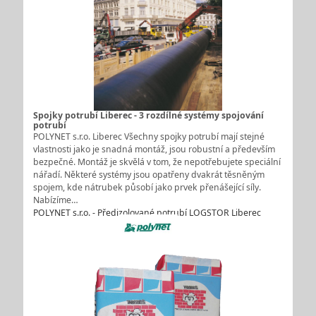
Spojky potrubí Liberec - 3 rozdílné systémy spojování
potrubí
POLYNET s.r.o. Liberec Všechny spojky potrubí mají stejné
vlastnosti jako je snadná montáž, jsou robustní a především
bezpečné. Montáž je skvělá v tom, že nepotřebujete speciální
nářadí. Některé systémy jsou opatřeny dvakrát těsněným
spojem, kde nátrubek působí jako prvek přenášející síly.
Nabízíme…
POLYNET s.r.o. - Předizolované potrubí LOGSTOR Liberec