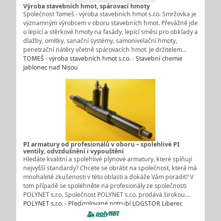
Výroba stavebních hmot, spárovací hmoty
Společnost Tomeš - výroba stavebních hmot s.r.o. Smržovka je
významným výrobcem v oboru stavebních hmot. Převážně jde
o lepící a stěrkové hmoty na fasády, lepící směsi pro obklady a
dlažby, omítky, sanační systémy, samonivelační hmoty,
penetrační nátěry včetně spárovacích hmot. Je držitelem…
TOMEŠ - výroba stavebních hmot s.r.o. - Stavební chemie
Jablonec nad Nisou
PI armatury od profesionálů v oboru – spolehlivé PI
ventily, odvzdušnění i vypouštění
Hledáte kvalitní a spolehlivé plynové armatury, které splňují
nejvyšší standardy? Chcete se obrátit na společnost, která má
mnohaleté zkušenosti v této oblasti a dokáže Vám poradit? V
tom případě se spolehněte na profesionály ze společnosti
POLYNET s.r.o. Společnost POLYNET s.r.o. prodává širokou…
POLYNET s.r.o. - Předizolované potrubí LOGSTOR Liberec