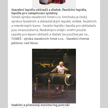
Stavební lepidla obkladů a dlažeb, flexibilní lepidla,
lepidla pro zateplovací systémy
Tomeš-výroba stavebních hmot s.r.o. Smržovka je český
výrobce fasádních a obkladačských lepidel, omítek, fasádních
a interiérových barev. Fasádní lepidla i lepidla pro obkladače
jsou mrazuvzdorná, flexibilnípro vnější i vnitřní použití.
Lepidla pro lepení obkladů a dlažeb lze používat jak na…
TOMEŠ - výroba stavebních hmot s.r.o. - Stavební chemie
Jablonec nad Nisou
Stabilní a přenosný monitoring potrubí