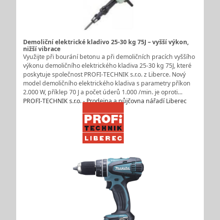
Demoliční elektrické kladivo 25-30 kg 75J – vyšší výkon,
nižší vibrace
Využijte při bourání betonu a při demoličních pracích vyššího
výkonu demoličního elektrického kladiva 25-30 kg 75J, které
poskytuje společnost PROFI-TECHNIK s.r.o. z Liberce. Nový
model demoličního elektrického kladiva s parametry příkon
2.000 W, příklep 70 J a počet úderů 1.000 /min. je oproti…
PROFI-TECHNIK s.r.o. - Prodejna a půjčovna nářadí Liberec