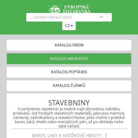
CZ
KATALOG FIREM
KATALOG MICROSITE
KATALOG POPTÁVEK
KATALOG ČLÁNKŮ
STAVEBNINY
V sortimentu stavebnin je možné najít obrovskou nabídku
produktů. Od hrubých stavebních materiálů, jako jsou tvárnice,
cementy, sádrokartony a stavební řezivo, přes chemii v podobě
barev, laků, tmelů nebo montážních pěn, až po obklady nebo
také nářadí.
BARVY, LAKY A NÁTĚROVÉ HMOTY