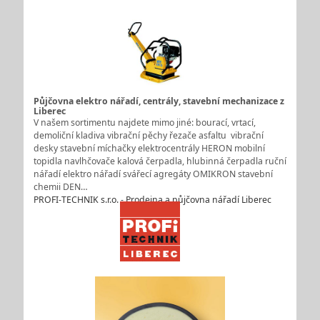
Půjčovna elektro nářadí, centrály, stavební mechanizace z
Liberec
V našem sortimentu najdete mimo jiné: bourací, vrtací,
demoliční kladiva vibrační pěchy řezače asfaltu vibrační
desky stavební míchačky elektrocentrály HERON mobilní
topidla navlhčovače kalová čerpadla, hlubinná čerpadla ruční
nářadí elektro nářadí svářecí agregáty OMIKRON stavební
chemii DEN…
PROFI-TECHNIK s.r.o. - Prodejna a půjčovna nářadí Liberec