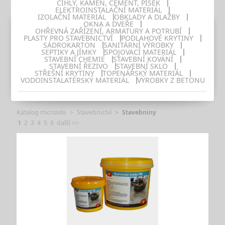
CIHLY, KÁMEN, CEMENT, PÍSEK
ELEKTROINSTALAČNÍ MATERIÁL
IZOLAČNÍ MATERIÁL
OBKLADY A DLAŽBY
OKNA A DVEŘE
OHŘEVNÁ ZAŘÍZENÍ, ARMATURY A POTRUBÍ
PLASTY PRO STAVEBNICTVÍ
PODLAHOVÉ KRYTINY
SÁDROKARTON
SANITÁRNÍ VÝROBKY
SEPTIKY A JÍMKY
SPOJOVACÍ MATERIÁL
STAVEBNÍ CHEMIE
STAVEBNÍ KOVÁNÍ
STAVEBNÍ ŘEZIVO
STAVEBNÍ SKLO
STŘEŠNÍ KRYTINY
TOPENÁŘSKÝ MATERIÁL
VODOINSTALATÉRSKÝ MATERIÁL
VÝROBKY Z BETONU
Katalog microsite
Stavebnictví
Stavebniny
1
2
3
4
5
6
další >>