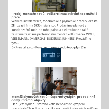
Prodej, montáže kotlů - veškeré instalatérské, topenářské
práce
Veškeré instalatérské, topenářské a plynařské práce v lokalitě
Zlín zajistí firma DKR-instal s.r.o.. Prodáváme plynové a
kondenzační kotle, na tuhá paliva a elektro kotle a také
zajistíme zajistíme profesionální montáž kotlů značek WOLF,
VIESSMANN, IMMERGAS, BUDERUS, JUNKERS. Provádíme
tyto…
DKR-instal s.r.o. - Komplexní servis vodo topo plyn Zlín
Montáž plynových kotlů – úsporné vytápění pro rodinné
domy i firemní objekty
Plánujete výměnu starého kotle nebo řešíte vytápění
novostavby? Hledáte odborníka na montáž plynových kotlů ve