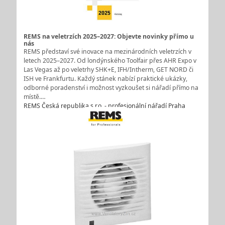
REMS na veletrzích 2025–2027: Objevte novinky přímo u
nás
REMS představí své inovace na mezinárodních veletrzích v
letech 2025–2027. Od londýnského Toolfair přes AHR Expo v
Las Vegas až po veletrhy SHK+E, IFH/Intherm, GET NORD či
ISH ve Frankfurtu. Každý stánek nabízí praktické ukázky,
odborné poradenství i možnost vyzkoušet si nářadí přímo na
místě.…
REMS Česká republika s.r.o. - profesionální nářadí Praha