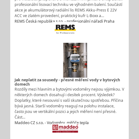
profesionální lisovací techniku ve výhodném balení. Součástí
akce je akumulátorový radiální lis REMS Akku-Press E 22V
ACC ve zlatém provedení, praktický kufr L-Boxx a…
REMS Česká republika s.r.o. - profesionální nářadí Praha
Jak neplatit za sousedy - přesné měření vody v bytových
domech
Rozdíly mezi hlavním a bytovými vodoměry nejsou výjimkou. V
některých domech dosahují i desítek procent. Výsledek?
Doplatky, které nesouvisí s vaší skutečnou spotřebou. Příčina
bývá jasná. Starší vodoměry reagují na polohu instalace,
často jsou ve vertikální pozici a jejich měření není přesné.
Část…
Maddeo CZ s.r.o. - Vodoměry, měřiče tepla