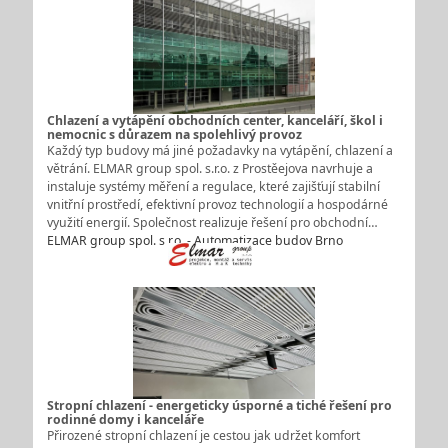
Chlazení a vytápění obchodních center, kanceláří, škol i
nemocnic s důrazem na spolehlivý provoz
Každý typ budovy má jiné požadavky na vytápění, chlazení a
větrání. ELMAR group spol. s.r.o. z Prostěejova navrhuje a
instaluje systémy měření a regulace, které zajišťují stabilní
vnitřní prostředí, efektivní provoz technologií a hospodárné
využití energií. Společnost realizuje řešení pro obchodní…
ELMAR group spol. s r.o. - Automatizace budov Brno
Stropní chlazení - energeticky úsporné a tiché řešení pro
rodinné domy i kanceláře
Přirozené stropní chlazení je cestou jak udržet komfort