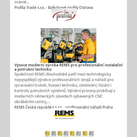
známé…
Profila Trade s.r.o. - Balkónové profily Ostrava
Vysoce moderní výroba REMS pro profesionální instalační
a potrubní techniku
Společnost REMS dlouhodobě patří mezi technologicky
nejvyspělejší výrobce profesionálních strojů a nářadí pro
zpracování trubek, lisovací techniku, závitování, řezání i
kontrolu potrubních systémů. Výrobní procesy probíhají v
moderních německých závodech vybavených CNC
obráběcími centry,…
REMS Česká republika s.r.o. - profesionální nářadí Praha