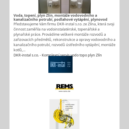
Voda, topení, plyn Zlín, montáže vodovodního a
kanalizačního potrubí, podlahové vytápění, plynovod
Představujeme Vám firmu DKR-instal s.r.o. ze Zlína, která svoji
činnost zaměřila na vodoinstalatérské, topenářské a
plynařské práce. Provádíme veškeré montáže rozvodů a
zařizovacích předmětů, rekonstrukce a opravy vodovodního a
kanalizačního potrubí, rozvodů ústředního vytápění, montáže
kotlů,…
DKR-instal s.r.o. - Komplexní servis vodo topo plyn Zlín