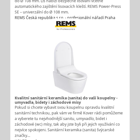
do Ø 108 mm. Lis nabízí bezpečné lisování včetně
automatického zajištění lisovacích kleští. REMS Power-Press
SE – univerzální do Ø 108 mm.
REMS Česká republika s.r.o. - profesionální nářadí Praha
Kvalitní sanitární keramika (sanita) do vaší koupelny -
umyvadla, bidety i záchodové mísy
Pokud si chcete vybavit svou koupelnu opravdu kvalitní
sanitární technikou, pak vám ve firmě Kover rádi pomůžeme
a vyberete tu nejvhodnější sanitu, umyvadlo, bidet i
záchodové (wc) mísy, tak aby jste byli při jejich využívání co
nejvíce spokojeni. Sanitární keramika (sanita) švýcarské
značky…