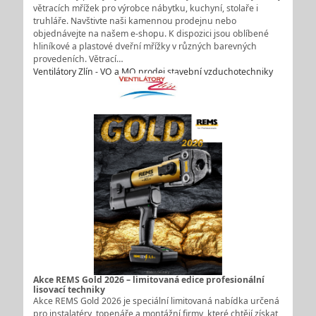
větracích mřížek pro výrobce nábytku, kuchyní, stolaře i
truhláře. Navštivte naši kamennou prodejnu nebo
objednávejte na našem e-shopu. K dispozici jsou oblíbené
hliníkové a plastové dveřní mřížky v různých barevných
provedeních. Větrací…
Ventilátory Zlín - VO a MO prodej stavební vzduchotechniky
Akce REMS Gold 2026 – limitovaná edice profesionální
lisovací techniky
Akce REMS Gold 2026 je speciální limitovaná nabídka určená
pro instalatéry, topenáře a montážní firmy, které chtějí získat