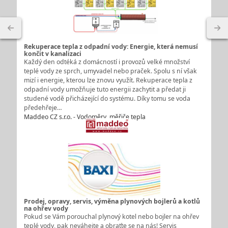
Rekuperace tepla z odpadní vody: Energie, která nemusí
končit v kanalizaci
Každý den odtéká z domácností i provozů velké množství
teplé vody ze sprch, umyvadel nebo praček. Spolu s ní však
mizí i energie, kterou lze znovu využít. Rekuperace tepla z
odpadní vody umožňuje tuto energii zachytit a předat ji
studené vodě přicházející do systému. Díky tomu se voda
předehřeje…
Maddeo CZ s.r.o. - Vodoměry, měřiče tepla
Prodej, opravy, servis, výměna plynových bojlerů a kotlů
na ohřev vody
Pokud se Vám porouchal plynový kotel nebo bojler na ohřev
teplé vody, pak neváhejte a obraťte se na nás! Servis