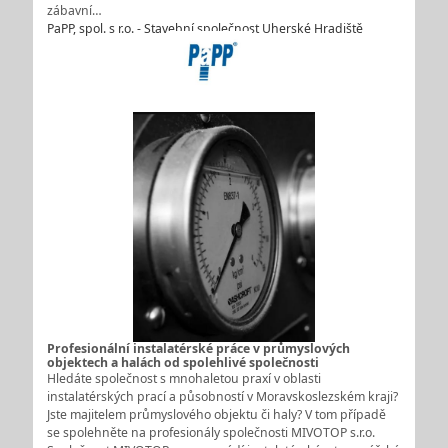
zábavní…
PaPP, spol. s r.o. - Stavební společnost Uherské Hradiště
Profesionální instalatérské práce v průmyslových
objektech a halách od spolehlivé společnosti
Hledáte společnost s mnohaletou praxí v oblasti
instalatérských prací a působností v Moravskoslezském kraji?
Jste majitelem průmyslového objektu či haly? V tom případě
se spolehněte na profesionály společnosti MIVOTOP s.r.o.