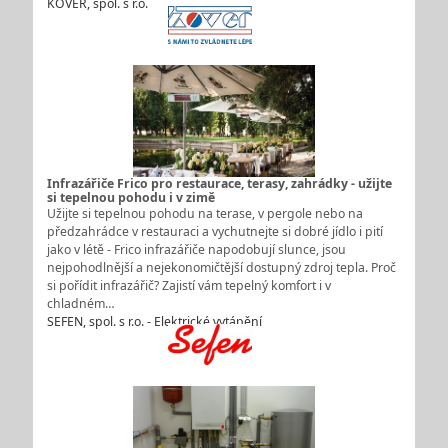
KOVER, spol. s r.o.
Infrazářiče Frico pro restaurace, terasy, zahrádky - užijte
si tepelnou pohodu i v zimě
Užijte si tepelnou pohodu na terase, v pergole nebo na
předzahrádce v restauraci a vychutnejte si dobré jídlo i pití
jako v létě - Frico infrazářiče napodobují slunce, jsou
nejpohodlnější a nejekonomičtější dostupný zdroj tepla. Proč
si pořídit infrazářič? Zajistí vám tepelný komfort i v
chladném…
SEFEN, spol. s r.o. - Elektrické vytápění