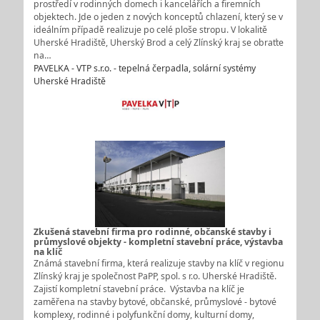
prostředí v rodinných domech i kancelářích a firemních
objektech. Jde o jeden z nových konceptů chlazení, který se v
ideálním případě realizuje po celé ploše stropu. V lokalitě
Uherské Hradiště, Uherský Brod a celý Zlínský kraj se obraťte
na…
PAVELKA - VTP s.r.o. - tepelná čerpadla, solární systémy
Uherské Hradiště
Zkušená stavební firma pro rodinné, občanské stavby i
průmyslové objekty - kompletní stavební práce, výstavba
na klíč
Známá stavební firma, která realizuje stavby na klíč v regionu
Zlínský kraj je společnost PaPP, spol. s r.o. Uherské Hradiště.
Zajistí kompletní stavební práce. Výstavba na klíč je
zaměřena na stavby bytové, občanské, průmyslové - bytové
komplexy, rodinné i polyfunkční domy, kulturní domy,