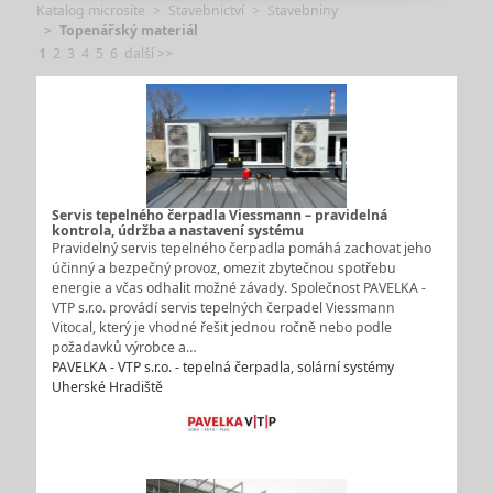
Katalog microsite
Stavebnictví
Stavebniny
Topenářský materiál
1
2
3
4
5
6
další >>
Servis tepelného čerpadla Viessmann – pravidelná
kontrola, údržba a nastavení systému
Pravidelný servis tepelného čerpadla pomáhá zachovat jeho
účinný a bezpečný provoz, omezit zbytečnou spotřebu
energie a včas odhalit možné závady. Společnost PAVELKA -
VTP s.r.o. provádí servis tepelných čerpadel Viessmann
Vitocal, který je vhodné řešit jednou ročně nebo podle
požadavků výrobce a…
PAVELKA - VTP s.r.o. - tepelná čerpadla, solární systémy
Uherské Hradiště