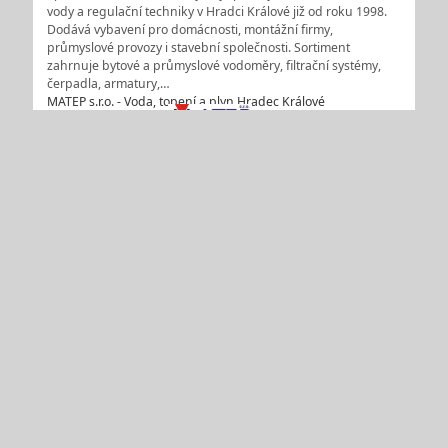
vody a regulační techniky v Hradci Králové již od roku 1998.
Dodává vybavení pro domácnosti, montážní firmy,
průmyslové provozy i stavební společnosti. Sortiment
zahrnuje bytové a průmyslové vodoměry, filtrační systémy,
čerpadla, armatury,…
MATEP s.r.o. - Voda, topení a plyn Hradec Králové
Zplyňovací a kombinované kotle na dřevo, biomasu -
chytré řešení pro levnější topení
Zplyňovací a kombinované kotle na dřevo a biomasu
představují chytré řešení pro levnější topení rodinných domů.
Zplyňovací kotle pracují s vysokou účinností díky spalování
dřeva formou pyrolýzy, kombinované kotle pak umožňují
flexibilní vytápění dřevem i peletami – bez nutnosti neustálé
obsluhy.…
PAVELKA - VTP s.r.o. - tepelná čerpadla, solární systémy
Uherské Hradiště