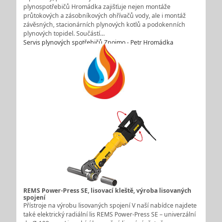
plynospotřebičů Hromádka zajišťuje nejen montáže
průtokových a zásobníkových ohřívačů vody, ale i montáž
závěsných, stacionárních plynových kotlů a podokenních
plynových topidel. Součástí…
Servis plynových spotřebičů Znojmo - Petr Hromádka
REMS Power-Press SE, lisovací kleště, výroba lisovaných
spojení
Přístroje na výrobu lisovaných spojení V naší nabídce najdete
také elektrický radiální lis REMS Power-Press SE – univerzální