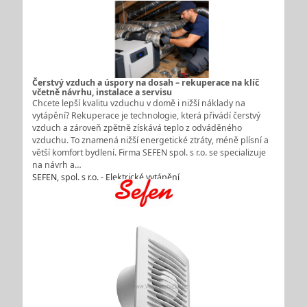
Čerstvý vzduch a úspory na dosah – rekuperace na klíč
včetně návrhu, instalace a servisu
Chcete lepší kvalitu vzduchu v domě i nižší náklady na
vytápění? Rekuperace je technologie, která přivádí čerstvý
vzduch a zároveň zpětně získává teplo z odváděného
vzduchu. To znamená nižší energetické ztráty, méně plísní a
větší komfort bydlení. Firma SEFEN spol. s r.o. se specializuje
na návrh a…
SEFEN, spol. s r.o. - Elektrické vytápění