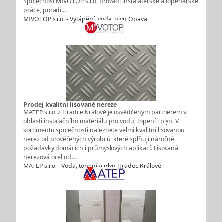
Společnost MIVOTOP s.r.o. provádí instalatérské a topenářské
práce, poradí…
MIVOTOP s.r.o. - Vytápění, voda, plyn Opava
Prodej kvalitní lisované nereze
MATEP s.r.o. z Hradce Králové je osvědčeným partnerem v
oblasti instalačního materiálu pro vodu, topení i plyn. V
sortimentu společnosti naleznete velmi kvalitní lisovanou
nerez od prověřených výrobců, které splňují náročné
požadavky domácích i průmyslových aplikací. Lisovaná
nerezová ocel od…
MATEP s.r.o. - Voda, topení a plyn Hradec Králové