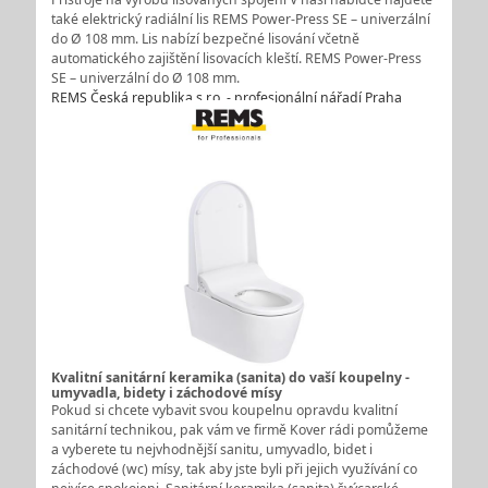
také elektrický radiální lis REMS Power-Press SE – univerzální
do Ø 108 mm. Lis nabízí bezpečné lisování včetně
automatického zajištění lisovacích kleští. REMS Power-Press
SE – univerzální do Ø 108 mm.
REMS Česká republika s.r.o. - profesionální nářadí Praha
Kvalitní sanitární keramika (sanita) do vaší koupelny -
umyvadla, bidety i záchodové mísy
Pokud si chcete vybavit svou koupelnu opravdu kvalitní
sanitární technikou, pak vám ve firmě Kover rádi pomůžeme
a vyberete tu nejvhodnější sanitu, umyvadlo, bidet i
záchodové (wc) mísy, tak aby jste byli při jejich využívání co