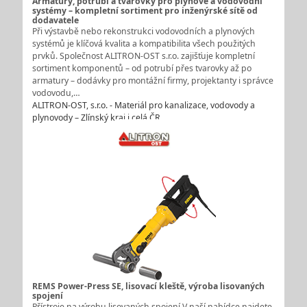
Armatury, potrubí a tvarovky pro plynové a vodovodní
systémy – kompletní sortiment pro inženýrské sítě od
dodavatele
Při výstavbě nebo rekonstrukci vodovodních a plynových
systémů je klíčová kvalita a kompatibilita všech použitých
prvků. Společnost ALITRON-OST s.r.o. zajišťuje kompletní
sortiment komponentů – od potrubí přes tvarovky až po
armatury – dodávky pro montážní firmy, projektanty i správce
vodovodu,…
ALITRON-OST, s.r.o. - Materiál pro kanalizace, vodovody a
plynovody – Zlínský kraj i celá ČR
REMS Power-Press SE, lisovací kleště, výroba lisovaných
spojení
Přístroje na výrobu lisovaných spojení V naší nabídce najdete