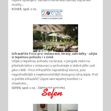
nejvíce spokojeni. Sanitární keramika (sanita) švýcarské
značky…
KOVER, spol. s r.o.
Infrazářiče Frico pro restaurace, terasy, zahrádky - užijte
si tepelnou pohodu i v zimě
Užijte si tepelnou pohodu na terase, v pergole nebo na
předzahrádce v restauraci a vychutnejte si dobré jídlo i pití
jako v létě - Frico infrazářiče napodobují slunce, jsou
nejpohodlnější a nejekonomičtější dostupný zdroj tepla. Proč
si pořídit infrazářič? Zajistí vám tepelný komfort i v
chladném…
SEFEN, spol. s r.o. - Elektrické vytápění