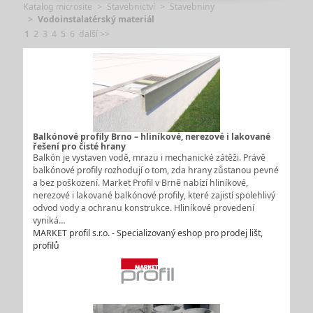
Katalog microsite
Stavebnictví
Stavebniny
Vodoinstalatérský materiál
1
2
3
4
5
6
další >>
Balkónové profily Brno – hliníkové, nerezové i lakované
řešení pro čisté hrany
Balkón je vystaven vodě, mrazu i mechanické zátěži. Právě
balkónové profily rozhodují o tom, zda hrany zůstanou pevné
a bez poškození. Market Profil v Brně nabízí hliníkové,
nerezové i lakované balkónové profily, které zajistí spolehlivý
odvod vody a ochranu konstrukce. Hliníkové provedení
vyniká…
MARKET profil s.r.o. - Specializovaný eshop pro prodej lišt,
profilů