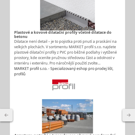
Plastové a kovové dilatační profily včetně dilatace do
betonu
Dilatace není detail – je to pojistka proti pnutí a praskání na
velkých plochách. V sortimentu MARKET profil s.r.o. najdete
plastové dilatační profily z PVC pro běžné podlahy i vytížené
prostory, kde oceníte pružnou středovou část a odolnost v
interiéru i exteriéru. Pro náročnější použití zvolte…
MARKET profil s.r.o. - Specializovaný eshop pro prodej lišt,
profilů