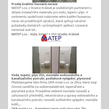
Prodej kvalitní lisované nereze
MATEP s.r.o. z Hradce Králové je osvědčeným partnerem v
oblasti instalačního materiálu pro vodu, topení i plyn. V
sortimentu společnosti naleznete velmi kvalitní lisovanou
nerez od prověřených výrobců, které splňují náročné
požadavky domácích i průmyslových aplikací. Lisovaná
nerezová ocel od…
MATEP s.r.o. - Voda, topení a plyn Hradec Králové
Voda, topení, plyn Zlín, montáže vodovodního a
kanalizačního potrubí, podlahové vytápění, plynovod
Představujeme Vám firmu DKR-instal s.r.o. ze Zlína, která svoji
činnost zaměřila na vodoinstalatérské, topenářské a
plynařské práce. Provádíme veškeré montáže rozvodů a
zařizovacích předmětů, rekonstrukce a opravy vodovodního a
kanalizačního potrubí, rozvodů ústředního vytápění, montáže
kotlů,…
DKR-instal s.r.o. - Komplexní servis vodo topo plyn Zlín