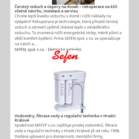
Čerstvý vzduch a úspory na dosah – rekuperace na klíč
včetně návrhu, instalace a servisu
Chcete lepší kvalitu vzduchu v domě i nižší náklady na
vytápění? Rekuperace je technologie, která přivádí čerstvý
vzduch a zároveň zpětně získává teplo z odváděného
vzduchu. To znamená nižší energetické ztráty, méně plísní a
větší komfort bydlení. Firma SEFEN spol. s r.o. se specializuje
na návrh a…
SEFEN, spol. s r.o. - Elektrické vytápění
Vodoměry, filtrace vody a regulační technika v Hradci
Králové
Společnost MATEP s.r.o. zajišťuje prodej vodoměrů, filtrace
vody a regulační techniky v Hradci Králové již od roku 1998.
Dodává vybavení pro domácnosti, montážní firmy,