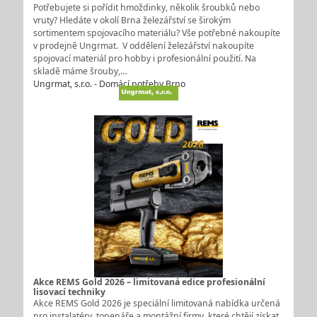
Potřebujete si pořídit hmoždinky, několik šroubků nebo
vruty? Hledáte v okolí Brna železářství se širokým
sortimentem spojovacího materiálu? Vše potřebné nakoupíte
v prodejně Ungrmat. V oddělení železářství nakoupíte
spojovací materiál pro hobby i profesionální použití. Na
skladě máme šrouby,…
Ungrmat, s.r.o. - Domácí potřeby Brno
Akce REMS Gold 2026 – limitovaná edice profesionální
lisovací techniky
Akce REMS Gold 2026 je speciální limitovaná nabídka určená
pro instalatéry, topenáře a montážní firmy, které chtějí získat