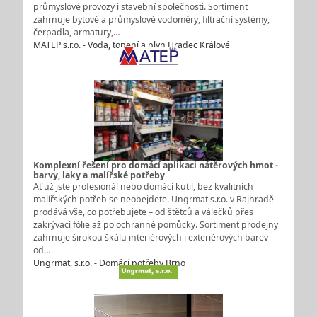
průmyslové provozy i stavební společnosti. Sortiment
zahrnuje bytové a průmyslové vodoměry, filtrační systémy,
čerpadla, armatury,…
MATEP s.r.o. - Voda, topení a plyn Hradec Králové
Komplexní řešení pro domácí aplikaci nátěrových hmot -
barvy, laky a malířské potřeby
Ať už jste profesionál nebo domácí kutil, bez kvalitních
malířských potřeb se neobejdete. Ungrmat s.r.o. v Rajhradě
prodává vše, co potřebujete – od štětců a válečků přes
zakrývací fólie až po ochranné pomůcky. Sortiment prodejny
zahrnuje širokou škálu interiérových i exteriérových barev –
od…
Ungrmat, s.r.o. - Domácí potřeby Brno