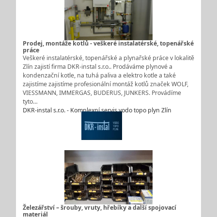
Prodej, montáže kotlů - veškeré instalatérské, topenářské
práce
Veškeré instalatérské, topenářské a plynařské práce v lokalitě
Zlín zajistí firma DKR-instal s.r.o.. Prodáváme plynové a
kondenzační kotle, na tuhá paliva a elektro kotle a také
zajistíme zajistíme profesionální montáž kotlů značek WOLF,
VIESSMANN, IMMERGAS, BUDERUS, JUNKERS. Provádíme
tyto…
DKR-instal s.r.o. - Komplexní servis vodo topo plyn Zlín
Železářství – šrouby, vruty, hřebíky a další spojovací
materiál