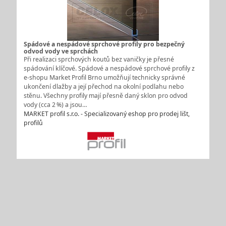
Spádové a nespádové sprchové profily pro bezpečný
odvod vody ve sprchách
Při realizaci sprchových koutů bez vaničky je přesné
spádování klíčové. Spádové a nespádové sprchové profily z
e‑shopu Market Profil Brno umožňují technicky správné
ukončení dlažby a její přechod na okolní podlahu nebo
stěnu. Všechny profily mají přesně daný sklon pro odvod
vody (cca 2 %) a jsou…
MARKET profil s.r.o. - Specializovaný eshop pro prodej lišt,
profilů
Bazénové příslušenství za akční ceny – chemie, čerpadla a