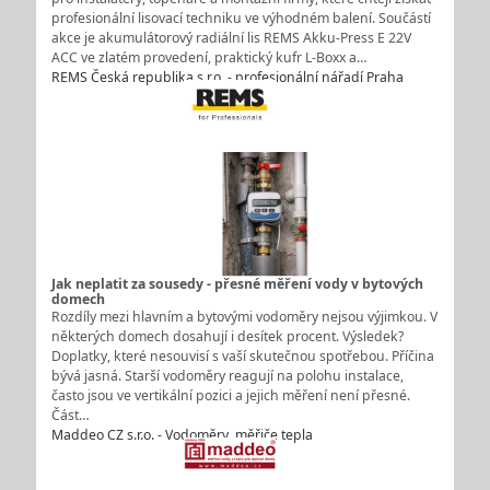
profesionální lisovací techniku ve výhodném balení. Součástí
akce je akumulátorový radiální lis REMS Akku-Press E 22V
ACC ve zlatém provedení, praktický kufr L-Boxx a…
REMS Česká republika s.r.o. - profesionální nářadí Praha
Jak neplatit za sousedy - přesné měření vody v bytových
domech
Rozdíly mezi hlavním a bytovými vodoměry nejsou výjimkou. V
některých domech dosahují i desítek procent. Výsledek?
Doplatky, které nesouvisí s vaší skutečnou spotřebou. Příčina
bývá jasná. Starší vodoměry reagují na polohu instalace,
často jsou ve vertikální pozici a jejich měření není přesné.
Část…
Maddeo CZ s.r.o. - Vodoměry, měřiče tepla