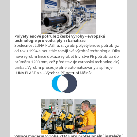
Polyetylenové potrubí z české výroby - evropská
technologie pro vodu, plyn i kanalizaci
Společnost LUNA PLAST a. s. vyrábí polyetylenové potrubí již
od roku 1994 a neustále rozvíjí své výrobní technologie. Díky
nové výrobní lince dokáže vyrábět třívrstvé PE potrubí až do
průměru 1200 mm, což představuje evropský technologický
unikát. Výrobní proces je plně automatizovaný a splňuje…
LUNA PLAST a.s. - Výrobce PE potrubí Mělník
Vysoce moderní výroba REMS pro profesionální instalační