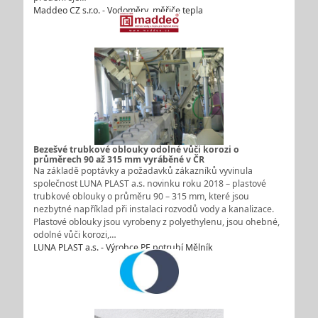
Maddeo CZ s.r.o. - Vodoměry, měřiče tepla
Bezešvé trubkové oblouky odolné vůči korozi o
průměrech 90 až 315 mm vyráběné v ČR
Na základě poptávky a požadavků zákazníků vyvinula
společnost LUNA PLAST a.s. novinku roku 2018 – plastové
trubkové oblouky o průměru 90 – 315 mm, které jsou
nezbytné například při instalaci rozvodů vody a kanalizace.
Plastové oblouky jsou vyrobeny z polyethylenu, jsou ohebné,
odolné vůči korozi,…
LUNA PLAST a.s. - Výrobce PE potrubí Mělník