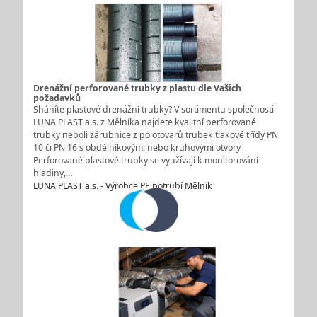
Drenážní perforované trubky z plastu dle Vašich
požadavků
Sháníte plastové drenážní trubky? V sortimentu společnosti
LUNA PLAST a.s. z Mělníka najdete kvalitní perforované
trubky neboli zárubnice z polotovarů trubek tlakové třídy PN
10 či PN 16 s obdélníkovými nebo kruhovými otvory
Perforované plastové trubky se využívají k monitorování
hladiny,…
LUNA PLAST a.s. - Výrobce PE potrubí Mělník