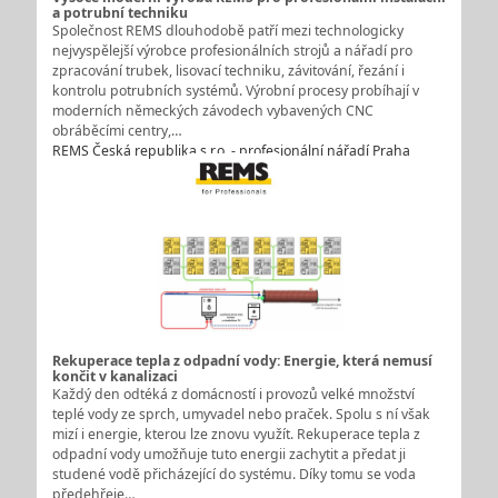
a potrubní techniku
Společnost REMS dlouhodobě patří mezi technologicky
nejvyspělejší výrobce profesionálních strojů a nářadí pro
zpracování trubek, lisovací techniku, závitování, řezání i
kontrolu potrubních systémů. Výrobní procesy probíhají v
moderních německých závodech vybavených CNC
obráběcími centry,…
REMS Česká republika s.r.o. - profesionální nářadí Praha
Rekuperace tepla z odpadní vody: Energie, která nemusí
končit v kanalizaci
Každý den odtéká z domácností i provozů velké množství
teplé vody ze sprch, umyvadel nebo praček. Spolu s ní však
mizí i energie, kterou lze znovu využít. Rekuperace tepla z
odpadní vody umožňuje tuto energii zachytit a předat ji
studené vodě přicházející do systému. Díky tomu se voda
předehřeje…