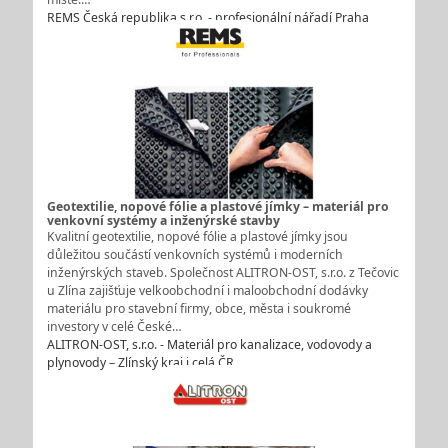
REMS Česká republika s.r.o. - profesionální nářadí Praha
Geotextilie, nopové fólie a plastové jímky – materiál pro
venkovní systémy a inženýrské stavby
Kvalitní geotextilie, nopové fólie a plastové jímky jsou
důležitou součástí venkovních systémů i moderních
inženýrských staveb. Společnost ALITRON-OST, s.r.o. z Tečovic
u Zlína zajišťuje velkoobchodní i maloobchodní dodávky
materiálu pro stavební firmy, obce, města i soukromé
investory v celé České…
ALITRON-OST, s.r.o. - Materiál pro kanalizace, vodovody a
plynovody – Zlínský kraj i celá ČR