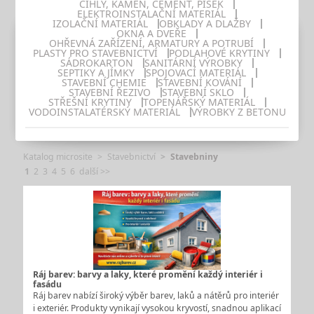
CIHLY, KÁMEN, CEMENT, PÍSEK
ELEKTROINSTALAČNÍ MATERIÁL
IZOLAČNÍ MATERIÁL
OBKLADY A DLAŽBY
OKNA A DVEŘE
OHŘEVNÁ ZAŘÍZENÍ, ARMATURY A POTRUBÍ
PLASTY PRO STAVEBNICTVÍ
PODLAHOVÉ KRYTINY
SÁDROKARTON
SANITÁRNÍ VÝROBKY
SEPTIKY A JÍMKY
SPOJOVACÍ MATERIÁL
STAVEBNÍ CHEMIE
STAVEBNÍ KOVÁNÍ
STAVEBNÍ ŘEZIVO
STAVEBNÍ SKLO
STŘEŠNÍ KRYTINY
TOPENÁŘSKÝ MATERIÁL
VODOINSTALATÉRSKÝ MATERIÁL
VÝROBKY Z BETONU
Katalog microsite
Stavebnictví
Stavebniny
1
2
3
4
5
6
další >>
Ráj barev: barvy a laky, které promění každý interiér i
fasádu
Ráj barev nabízí široký výběr barev, laků a nátěrů pro interiér
i exteriér. Produkty vynikají vysokou kryvostí, snadnou aplikací