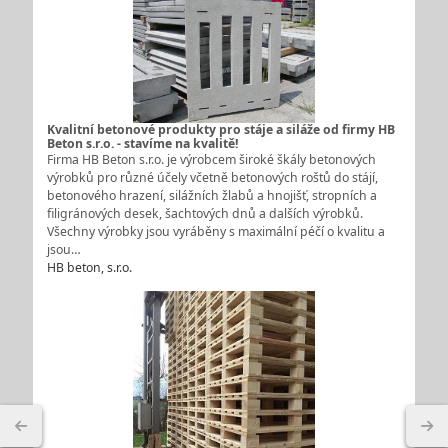
Kvalitní betonové produkty pro stáje a siláže od firmy HB
Beton s.r.o. - stavíme na kvalitě!
Firma HB Beton s.r.o. je výrobcem široké škály betonových
výrobků pro různé účely včetně betonových roštů do stájí,
betonového hrazení, silážních žlabů a hnojišť, stropních a
filigránových desek, šachtových dnů a dalších výrobků.
Všechny výrobky jsou vyráběny s maximální péčí o kvalitu a
jsou…
HB beton, s.r.o.