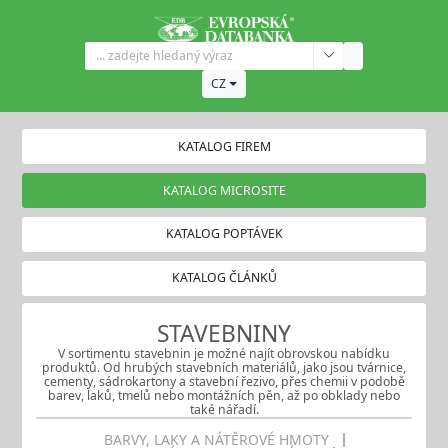
CZ
KATALOG FIREM
KATALOG MICROSITE
KATALOG POPTÁVEK
KATALOG ČLÁNKŮ
STAVEBNINY
V sortimentu stavebnin je možné najít obrovskou nabídku
produktů. Od hrubých stavebních materiálů, jako jsou tvárnice,
cementy, sádrokartony a stavební řezivo, přes chemii v podobě
barev, laků, tmelů nebo montážních pěn, až po obklady nebo
také nářadí.
BARVY, LAKY A NÁTĚROVÉ HMOTY