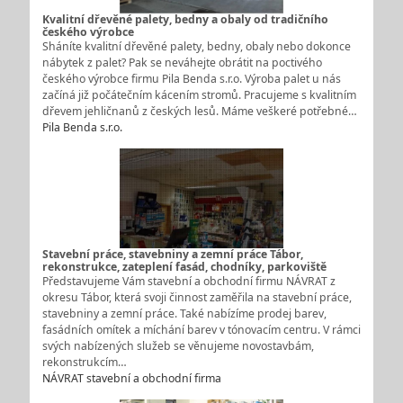
Kvalitní dřevěné palety, bedny a obaly od tradičního
českého výrobce
Sháníte kvalitní dřevěné palety, bedny, obaly nebo dokonce
nábytek z palet? Pak se neváhejte obrátit na poctivého
českého výrobce firmu Pila Benda s.r.o. Výroba palet u nás
začíná již počátečním kácením stromů. Pracujeme s kvalitním
dřevem jehličnanů z českých lesů. Máme veškeré potřebné…
Pila Benda s.r.o.
Stavební práce, stavebniny a zemní práce Tábor,
rekonstrukce, zateplení fasád, chodníky, parkoviště
Představujeme Vám stavební a obchodní firmu NÁVRAT z
okresu Tábor, která svoji činnost zaměřila na stavební práce,
stavebniny a zemní práce. Také nabízíme prodej barev,
fasádních omítek a míchání barev v tónovacím centru. V rámci
svých nabízených služeb se věnujeme novostavbám,
rekonstrukcím…
NÁVRAT stavební a obchodní firma