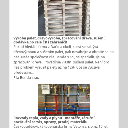
Výroba palet, dřevovýroba, zpracování dřeva, sušení,
dodávka po celé ČR i zahraničí!
Pokud hledáte firmu z Dačic a okolí, která se zabývá
dřevovýrobou a sušením palet, pak neváhejte a obraťte se na
nás. Naše společnost Pila Benda s.r.o., se specializuje na
zpracování dřeva. Provádíme vlastní sušení palet. Není pro
nás problém vysušit palety až na 12%. Což se využívá
především…
Pila Benda s.r.o.
Rozvody tepla, vody a plynu - montáže, záruční i
pozáruční servis, opravy, prodej materiálu
Českobudějovická topenářská firma Vetom s. r. o. již 15 let