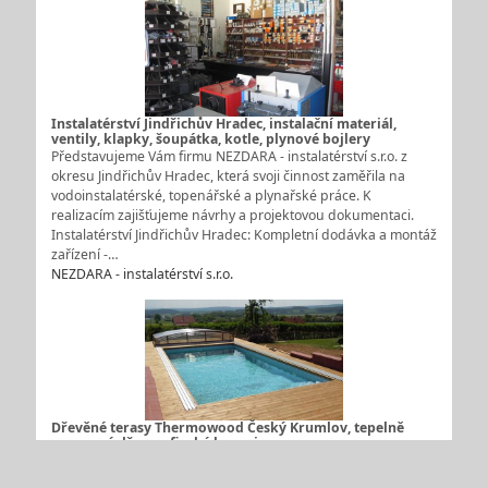
Instalatérství Jindřichův Hradec, instalační materiál,
ventily, klapky, šoupátka, kotle, plynové bojlery
Představujeme Vám firmu NEZDARA - instalatérství s.r.o. z
okresu Jindřichův Hradec, která svoji činnost zaměřila na
vodoinstalatérské, topenářské a plynařské práce. K
realizacím zajišťujeme návrhy a projektovou dokumentaci.
Instalatérství Jindřichův Hradec: Kompletní dodávka a montáž
zařízení -…
NEZDARA - instalatérství s.r.o.
Dřevěné terasy Thermowood Český Krumlov, tepelně
upravené dřevo z finské borovice
Představujeme Vám firmu Podlahy Jan Mareš z Českého
Krumlova, která svoji činnost zaměřila na prodej a pokládku