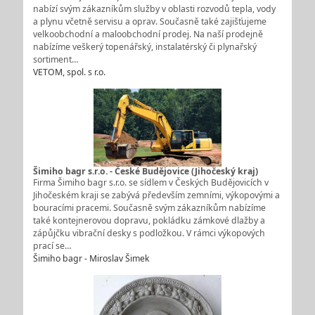
nabízí svým zákazníkům služby v oblasti rozvodů tepla, vody
a plynu včetně servisu a oprav. Současně také zajišťujeme
velkoobchodní a maloobchodní prodej. Na naší prodejně
nabízíme veškerý topenářský, instalatérský či plynařský
sortiment…
VETOM, spol. s r.o.
Šimiho bagr s.r.o. - České Budějovice (Jihočeský kraj)
Firma Šimiho bagr s.r.o. se sídlem v Českých Budějovicích v
Jihočeském kraji se zabývá především zemními, výkopovými a
bouracími pracemi. Současně svým zákazníkům nabízíme
také kontejnerovou dopravu, pokládku zámkové dlažby a
zápůjčku vibrační desky s podložkou. V rámci výkopových
prací se…
Šimiho bagr - Miroslav Šimek