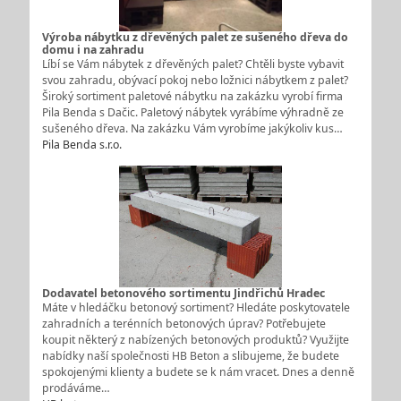
Výroba nábytku z dřevěných palet ze sušeného dřeva do
domu i na zahradu
Líbí se Vám nábytek z dřevěných palet? Chtěli byste vybavit
svou zahradu, obývací pokoj nebo ložnici nábytkem z palet?
Široký sortiment paletové nábytku na zakázku vyrobí firma
Pila Benda s Dačic. Paletový nábytek vyrábíme výhradně ze
sušeného dřeva. Na zakázku Vám vyrobíme jakýkoliv kus…
Pila Benda s.r.o.
Dodavatel betonového sortimentu Jindřichů Hradec
Máte v hledáčku betonový sortiment? Hledáte poskytovatele
zahradních a terénních betonových úprav? Potřebujete
koupit některý z nabízených betonových produktů? Využijte
nabídky naší společnosti HB Beton a slibujeme, že budete
spokojenými klienty a budete se k nám vracet. Dnes a denně
prodáváme…