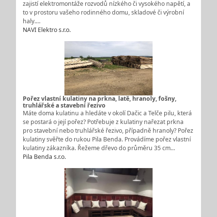
zajistí elektromontáže rozvodů nízkého či vysokého napětí, a
to v prostoru vašeho rodinného domu, skladové či výrobní
haly.…
NAVI Elektro s.r.o.
Pořez vlastní kulatiny na prkna, latě, hranoly, fošny,
truhlářské a stavební řezivo
Máte doma kulatinu a hledáte v okolí Dačic a Telče pilu, která
se postará o její pořez? Potřebuje z kulatiny nařezat prkna
pro stavební nebo truhlářské řezivo, případně hranoly? Pořez
kulatiny svěřte do rukou Pila Benda. Provádíme pořez vlastní
kulatiny zákazníka. Řežeme dřevo do průměru 35 cm…
Pila Benda s.r.o.