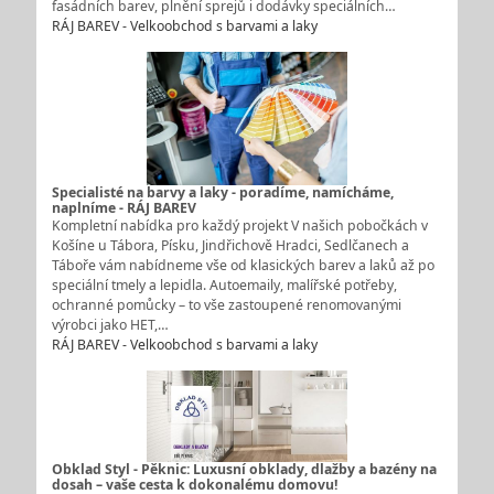
fasádních barev, plnění sprejů i dodávky speciálních…
RÁJ BAREV - Velkoobchod s barvami a laky
Specialisté na barvy a laky - poradíme, namícháme,
naplníme - RÁJ BAREV
Kompletní nabídka pro každý projekt V našich pobočkách v
Košíne u Tábora, Písku, Jindřichově Hradci, Sedlčanech a
Táboře vám nabídneme vše od klasických barev a laků až po
speciální tmely a lepidla. Autoemaily, malířské potřeby,
ochranné pomůcky – to vše zastoupené renomovanými
výrobci jako HET,…
RÁJ BAREV - Velkoobchod s barvami a laky
Obklad Styl - Pěknic: Luxusní obklady, dlažby a bazény na
dosah – vaše cesta k dokonalému domovu!