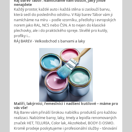
Ráj barev Tábor: Namícháme vám odstín, jaký jinde
nenajdete
Každý prostor, každé auto i každá stěna si zaslouží barvu,
která sedí do posledního odstínu. V Ráji barev Tábor vám ji
namícháme na míru – podle vzorníku, předlohy i evropských
norem jako RAL, NCS nebo ČSN. A to nejen do klasické
plechovky, ale i do praktického spreje. Skvělé pro kutily,
profíky i…
RÁJ BAREV - Velkoobchod s barvami a laky
Malíři, lakýrníci, řemeslníci i nadšení kutilové – máme pro
vás vše!
Ráj Barev vám přináší širokou nabídku produktů pro každou
realizaci. Nabízíme barvy, laky, tmely a lepidla renomovaných
značek HET, TELURIA, Color lak, AkzoNobel, BODY či OSMO.
Kromě prodeje poskytujeme i profesionální služby – tónování