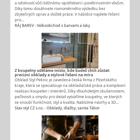
a odolností vůči běžnému opotřebení i povětrnostním vlivům.
Díky tomu dosáhnete rovnoměrného výsledku bez
zbytečných oprav a složité práce. V nabídce najdete řešení
pro…
RÁJ BAREV - Velkoobchod s barvami a laky
Z koupelny uděláme místo, kde budeš chtít zůstat:
precizní obklady a stylové řešení na míru
Obklad Styl Peknic je zavedená česká firma z Plzeňského
kraje, která se specializuje na obkladačské práce a komplexní
realizaci koupelen i interiérů. Díky dlouholetým zkušenostem,
pečlivosti a smyslu pro detail vytváříme koupelny, ve kterých
se snoubí funkčnost, styl a kvalita. Nabízíme návrhy a 3D…
Stav styl CZ s.r.o. - Obklady, dlažby, sanita Tábor