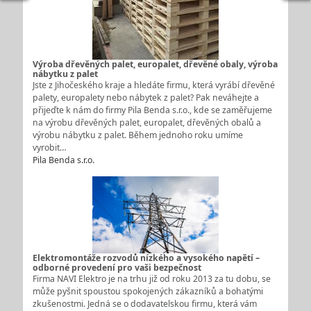
Výroba dřevěných palet, europalet, dřevěné obaly, výroba
nábytku z palet
Jste z Jihočeského kraje a hledáte firmu, která vyrábí dřevěné
palety, europalety nebo nábytek z palet? Pak neváhejte a
přijeďte k nám do firmy Pila Benda s.r.o., kde se zaměřujeme
na výrobu dřevěných palet, europalet, dřevěných obalů a
výrobu nábytku z palet. Během jednoho roku umíme
vyrobit…
Pila Benda s.r.o.
Elektromontáže rozvodů nízkého a vysokého napětí –
odborné provedení pro vaši bezpečnost
Firma NAVI Elektro je na trhu již od roku 2013 za tu dobu, se
může pyšnit spoustou spokojených zákazníků a bohatými
zkušenostmi. Jedná se o dodavatelskou firmu, která vám