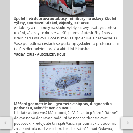
Spolehlivá doprava autobusy, minibusy na oslavy, školní
výlety, sportovní utkání, zájezdy, exkurze
Autobusy a minibusy na školní výlety, oslavy, svatby sportovní
utkání, zájezdy i exkurze zajišťuje firma Autoslužby Rous z
Kralic nad Oslavou. Dopravíme Vás spolehlivě a bezpečně. O
Vaše pohodlí na cestách se postarají vyškolení a profesionální
řidiči s dlouholetou praxí a aktuální lékařskou…
Václav Rous - Autoslužby Rous
Měření geometrie kol, geometrie náprav, diagnostika
podvozku, Náměšť nad oslavou
Hledáte autoservis? Máte pocit, že Vaše auto při jízdě "táhne"
doleva nebo doprava? Raději si ho nechce zkontrolovat
podvozek. Předejdete tak sjetí Vašich pneumatik a bude mít
zase kontrolu nad vozidlem. Lokalita Náměšť nad Oslavou,