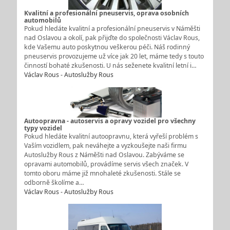
Kvalitní a profesionální pneuservis, oprava osobních
automobilů
Pokud hledáte kvalitní a profesionální pneuservis v Náměšti
nad Oslavou a okolí, pak přijďte do společnosti Václav Rous,
kde Vašemu auto poskytnou veškerou péči. Náš rodinný
pneuservis provozujeme už více jak 20 let, máme tedy s touto
činností bohaté zkušenosti. U nás seženete kvalitní letní i…
Václav Rous - Autoslužby Rous
Autoopravna - autoservis a opravy vozidel pro všechny
typy vozidel
Pokud hledáte kvalitní autoopravnu, která vyřeší problém s
Vaším vozidlem, pak neváhejte a vyzkoušejte naši firmu
Autoslužby Rous z Náměšti nad Oslavou. Zabýváme se
opravami automobilů, provádíme servis všech značek. V
tomto oboru máme již mnohaleté zkušenosti. Stále se
odborně školíme a…
Václav Rous - Autoslužby Rous