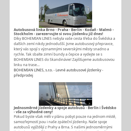
Autobusová linka Brno - Praha - Berlín - Kodaň - Malmö -
Stockholm - zarezervujte si svou jízdenku již dnes!
Díky BOHEMIAN LINES nebyla vaše cesta třeba do Švédska a
dalších zemí nikdy jednodušší. Jsme autobusový přepravce,
který vás spojí s významnými severskými městy snadno a
rychle. Tak sbalte zimní bundy a čepice a vydejte se s
BOHEMIAN LINES do Skandinávie! Zajišťujeme autobusovou
linku na trase…
BOHEMIAN LINES, s.r.o. - Levné autobusové jízdenky -
předprodej
Jednosměrné jízdenky a spoje autobusů - Berlín i Švédsko
- vše za výhodné ceny!
Pokud byste však měli v plánu pobyt pouze na jednom místě,
samozřejmostí jsou i naše zpáteční jízdenky. Naše spoje
autobusů vyjíždějí z Prahy a Brna. S našimi jednosměrnými