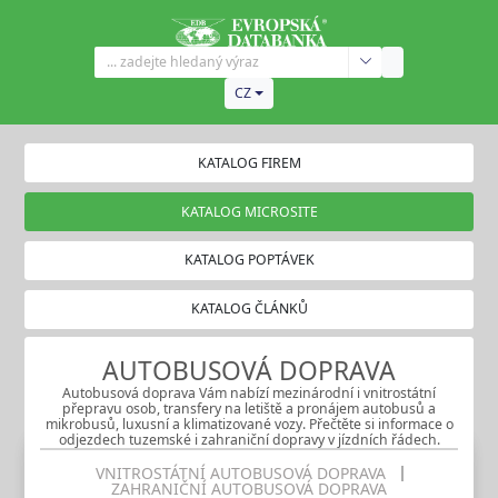
CZ
KATALOG FIREM
KATALOG MICROSITE
KATALOG POPTÁVEK
KATALOG ČLÁNKŮ
AUTOBUSOVÁ DOPRAVA
Autobusová doprava Vám nabízí mezinárodní i vnitrostátní
přepravu osob, transfery na letiště a pronájem autobusů a
mikrobusů, luxusní a klimatizované vozy. Přečtěte si informace o
odjezdech tuzemské i zahraniční dopravy v jízdních řádech.
VNITROSTÁTNÍ AUTOBUSOVÁ DOPRAVA
ZAHRANIČNÍ AUTOBUSOVÁ DOPRAVA