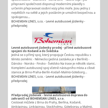
přepravní společnosti disponují moderními plavidly s
určením přepravovat osobní vozy přes moře. Jsou jedny z
největších na světě a jejich posláním je umožnit bezpečnou a
spokojenou…
BOHEMIAN LINES, s.r.o. - Levné autobusové jízdenky -
předprodej
Levné autobusové jízdenky prodej - přímé autobusové
spojení do Kodaně a do Švédska
Jedná se o přímý spoj, který propojuje Českou republiku s
těmito zeměmi: - Německo (jediná zastávka je v Berlíně) -
Dánsko - Norsko - Finsko - Švédsko Na trase je několik stanic.
Kompletní autobusový spoj včetně nástupního místa a cílové
stanice je Brno-Praha-Berlín-Kodaň-Malmö-Göteborg…
BOHEMIAN LINES, s.r.o. - Levné autobusové jízdenky -
předprodej
Předprodej jízdenek - levná autobusová doprava do
zahraničí od BOHEMIAN LINES, s.r.o.
Cestovat můžete z Brna do Prahy, Berlína, Kodaně,
Jönköpingu, Linköpingu, Stockholmu, Göteborgu a Malmö.