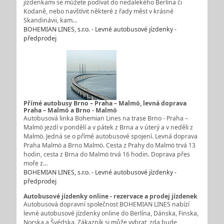
jízdenkami se můžete podívat do nedalekého Berlína či
Kodaně, nebo navštívit některé z řady měst v krásné
Skandinávii, kam…
BOHEMIAN LINES, s.r.o. - Levné autobusové jízdenky -
předprodej
Přímé autobusy Brno – Praha – Malmö, levná doprava
Praha – Malmö a Brno - Malmö
Autobusová linka Bohemian Lines na trase Brno - Praha –
Malmö jezdí v pondělí a v pátek z Brna a v úterý a v neděli z
Malmö. Jedná se o přímé autobusové spojení. Levná doprava
Praha Malmö a Brno Malmö. Cesta z Prahy do Malmö trvá 13
hodin, cesta z Brna do Malmö trvá 16 hodin. Doprava přes
moře z…
BOHEMIAN LINES, s.r.o. - Levné autobusové jízdenky -
předprodej
Autobusové jízdenky online - rezervace a prodej jízdenek
Autobusová dopravní společnost BOHEMIAN LINES nabízí
levné autobusové jízdenky online do Berlína, Dánska, Finska,
Norska a Švédska. Zákazník si může vybrat, zda bude