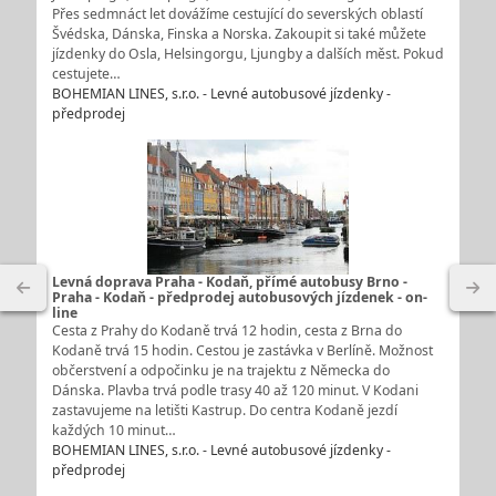
Přes sedmnáct let dovážíme cestující do severských oblastí
Švédska, Dánska, Finska a Norska. Zakoupit si také můžete
jízdenky do Osla, Helsingorgu, Ljungby a dalších měst. Pokud
cestujete…
BOHEMIAN LINES, s.r.o. - Levné autobusové jízdenky -
předprodej
Levná doprava Praha - Kodaň, přímé autobusy Brno -
Praha - Kodaň - předprodej autobusových jízdenek - on-
line
Cesta z Prahy do Kodaně trvá 12 hodin, cesta z Brna do
Kodaně trvá 15 hodin. Cestou je zastávka v Berlíně. Možnost
občerstvení a odpočinku je na trajektu z Německa do
Dánska. Plavba trvá podle trasy 40 až 120 minut. V Kodani
zastavujeme na letišti Kastrup. Do centra Kodaně jezdí
každých 10 minut…
BOHEMIAN LINES, s.r.o. - Levné autobusové jízdenky -
předprodej