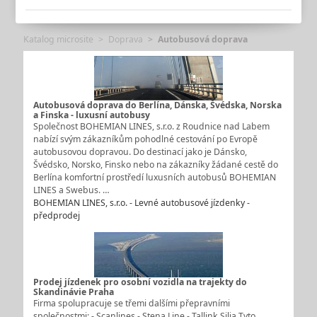
Katalog microsite
Doprava
Autobusová doprava
Autobusová doprava do Berlína, Dánska, Švédska, Norska
a Finska - luxusní autobusy
Společnost BOHEMIAN LINES, s.r.o. z Roudnice nad Labem
nabízí svým zákazníkům pohodlné cestování po Evropě
autobusovou dopravou. Do destinací jako je Dánsko,
Švédsko, Norsko, Finsko nebo na zákazníky žádané cestě do
Berlína komfortní prostředí luxusních autobusů BOHEMIAN
LINES a Swebus. …
BOHEMIAN LINES, s.r.o. - Levné autobusové jízdenky -
předprodej
Prodej jízdenek pro osobní vozidla na trajekty do
Skandinávie Praha
Firma spolupracuje se třemi dalšími přepravními
společnostmi: - Scanlines - Stena Line - Tallink Silja Tyto