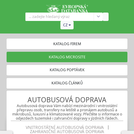
CZ
KATALOG FIREM
KATALOG MICROSITE
KATALOG POPTÁVEK
KATALOG ČLÁNKŮ
AUTOBUSOVÁ DOPRAVA
Autobusová doprava Vám nabízí mezinárodní i vnitrostátní
přepravu osob, transfery na letiště a pronájem autobusů a
mikrobusů, luxusní a klimatizované vozy. Přečtěte si informace o
odjezdech tuzemské i zahraniční dopravy v jízdních řádech.
VNITROSTÁTNÍ AUTOBUSOVÁ DOPRAVA
ZAHRANIČNÍ AUTOBUSOVÁ DOPRAVA