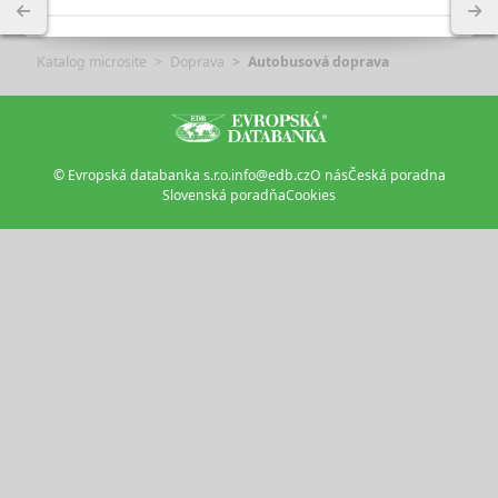
Katalog microsite
Doprava
Autobusová doprava
© Evropská databanka s.r.o.
info@edb.cz
O nás
Česká poradna
Slovenská poradňa
Cookies