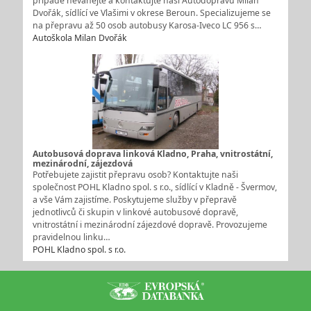
případě neváhejte a kontaktujte naši Autodopravu Milan
Dvořák, sídlící ve Vlašimi v okrese Beroun. Specializujeme se
na přepravu až 50 osob autobusy Karosa-Iveco LC 956 s…
Autoškola Milan Dvořák
Autobusová doprava linková Kladno, Praha, vnitrostátní,
mezinárodní, zájezdová
Potřebujete zajistit přepravu osob? Kontaktujte naši
společnost POHL Kladno spol. s r.o., sídlící v Kladně - Švermov,
a vše Vám zajistíme. Poskytujeme služby v přepravě
jednotlivců či skupin v linkové autobusové dopravě,
vnitrostátní i mezinárodní zájezdové dopravě. Provozujeme
pravidelnou linku…
POHL Kladno spol. s r.o.