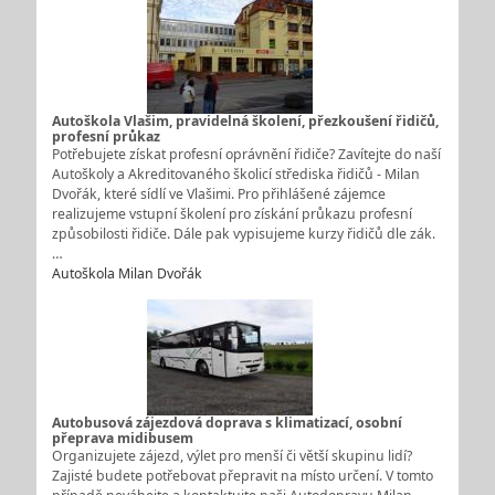
Autoškola Vlašim, pravidelná školení, přezkoušení řidičů,
profesní průkaz
Potřebujete získat profesní oprávnění řidiče? Zavítejte do naší
Autoškoly a Akreditovaného školicí střediska řidičů - Milan
Dvořák, které sídlí ve Vlašimi. Pro přihlášené zájemce
realizujeme vstupní školení pro získání průkazu profesní
způsobilosti řidiče. Dále pak vypisujeme kurzy řidičů dle zák.
…
Autoškola Milan Dvořák
Autobusová zájezdová doprava s klimatizací, osobní
přeprava midibusem
Organizujete zájezd, výlet pro menší či větší skupinu lidí?
Zajisté budete potřebovat přepravit na místo určení. V tomto