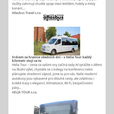
služby zahrnují shuttle spoje mezi letištěm, hotely a místy
konání,…
Atlasbus Travel s.r.o.
Srdcem za hranice všedních dní – s Helia Tour každý
kilometr stojí za to
Helia Tour – cesta za vašimi sny začíná tady Ať vyrážíte s dětmi
na školní výlet, chystáte se s kolegy na konferenci nebo
plánujete vícedenní zájezd, jsme tu pro vás. Naše moderní
autobusy jsou vybavené pro dlouhé cesty, ale zvládnou i
krátké trasy s elegancí. Klimatizace, Wi-Fi, bezpečnostní
pásy…
HELIA TOUR s.r.o.