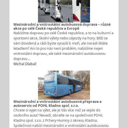
Mezinárodní a vnitrostátní autobusová doprava – různé
akce po celé České republice a Evropě
Nabízíme dopravu po celé České republice, a to na kulturní a
sportovní akce, školní výlety nebo zájezdy na hory. Blíží se
vám dovolená a rádi byste vyrazili k moři, ale neradi létáte
letadlem? Ani to pro nás není problém, nabízíme nejen
vnitrostátní dopravu, ale také mezinárodní autobusovou
dopravu…
Michal Dlabač
Mezinárodní a vnitrostátní autobusová přeprava a
autoservis od POHL Kladno spol. s.r.o.
Chcete si vyjet na výlet, ale je Vás více než se vejde do
osobního auta? Nevadí, obraťte se na společnost POHL
Kladno spol. s.r.o. z Pchery-Humny z okresu Kladna.
Společnost nabízí mezinárodní a vnitrostátní autobusovou