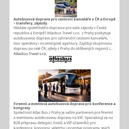
Autobusová doprava pro cestovní kanceláře v ČR a Evropě
– transfery, zájezdy
Hledáte spolehlivého dopravce pro vaše zájezdy v České
republice a Evropě? Atlasbus Travel s.r.o. z Prahy poskytuje
autobusovou dopravu pro zahraniční cestovní kanceláře,
tour operátory i incomingové agentury. Zajišťují skupinovou
dopravu po celé ČR, výlety z Prahy do oblíbených regionů i…
Atlasbus Travel s.r.o.
Firemní a eventová autobusová doprava pro konference a
kongresy
Společnost Atlas Bus z Prahy je vaším partnerem pro firemní
a eventovou autobusovou dopravu na klíč. Specializují se na
B2B přepravu delegací, hostů a VIP účastníků pro
konference, kongresy, veletrhy i incentive programy. Jejich