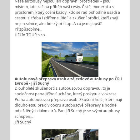
Naše autobusy nejsou jen dopravní prostředek – jsou
místem, kde začíná příběh vaší cesty. Čisté, moderní a s
prostorem, který ocení každý, kdo se rád pohodlně usadí a
cestou si třeba i zdřímne. Řídí je zkušení profíci, kteří znají
nejen silnice, ale i lidský přístup. A co je nejlepší?
Přizpůsobíme…
HELIA TOUR s.r.o.
Autobusová přeprava osob a zájezdové autobusy po ČR i
Evropě - Jiří Suchý
Dlouholeté zkušenosti z autobusovou dopravou, to je
společnost pana Jiřího Suchého, který poskytuje v okrese
Praha autobusovou přepravu osob. Zkušení řidiči, kteří mají
dlouholetou praxi v oboru autobusové přepravy a hodně
odježděných kilometrů. Pan Jiří Suchý je se svými autobusy
schopen…
Jiří Suchý