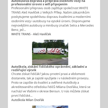
Autobusová doprava a přeprava osobními vozy na
profesionální úrovni s wifi připojením
Profesionální přepravu osob zajišťuje společnost WHITE
TRANS Aleš Havlíček z Velkých Přílep. Našim zákazníkům
poskytujeme spolehlivou dopravu kvalitními a moderními
osobními vozy i autobusy na vysoké úrovni. Disponujeme
nejnovějšími autobusy a minibusy značek Setra a Mercedes
Benz, jež…
WHITE TRANS - Aleš Havlíček
Autoškola, získání řidičského oprávnění, základní a
rozšiřující výcvik
Chcete získat řidičák? Jakou prvotní praxi a vědomosti
dostanete, tak je zajisté využijete i v následném provozu.
Proto se zapište do kvalitní a ověřené Autoškoly a
akreditovaného střediska řidičů Milana Dvořáka, která se
nachází ve Vlašimi v okrese Beroun. U nás můžete získat
první řidičské…
Autoškola Milan Dvořák