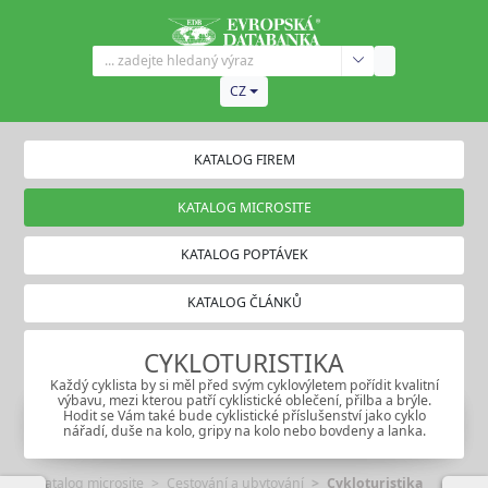
CZ
KATALOG FIREM
KATALOG MICROSITE
KATALOG POPTÁVEK
KATALOG ČLÁNKŮ
CYKLOTURISTIKA
Každý cyklista by si měl před svým cyklovýletem pořídit kvalitní
výbavu, mezi kterou patří cyklistické oblečení, přilba a brýle.
Hodit se Vám také bude cyklistické příslušenství jako cyklo
nářadí, duše na kolo, gripy na kolo nebo bovdeny a lanka.
Katalog microsite
Cestování a ubytování
Cykloturistika