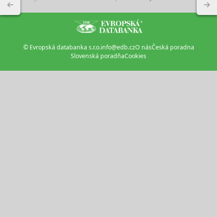
© Evropská databanka s.r.o.
info@edb.cz
O nás
Česká poradna
Slovenská poradňa
Cookies