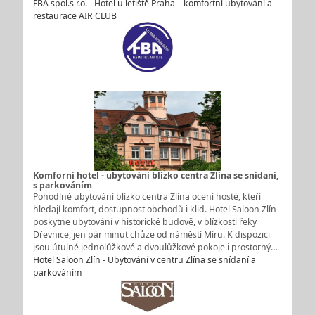
FBA spol.s r.o. - Hotel u letiště Praha – komfortní ubytování a
restaurace AIR CLUB
Komforní hotel - ubytování blízko centra Zlína se snídaní,
s parkováním
Pohodlné ubytování blízko centra Zlína ocení hosté, kteří
hledají komfort, dostupnost obchodů i klid. Hotel Saloon Zlín
poskytne ubytování v historické budově, v blízkosti řeky
Dřevnice, jen pár minut chůze od náměstí Míru. K dispozici
jsou útulné jednolůžkové a dvoulůžkové pokoje i prostorný…
Hotel Saloon Zlín - Ubytování v centru Zlína se snídaní a
parkováním