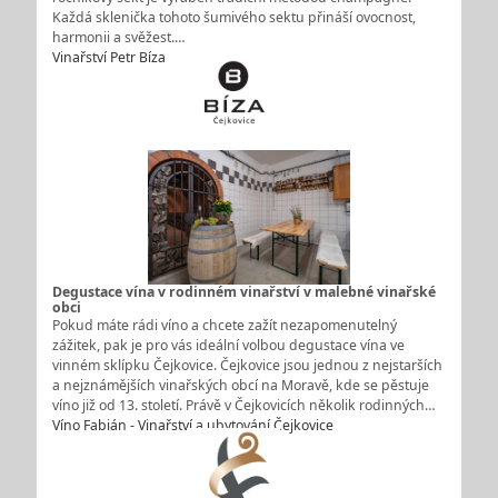
Každá sklenička tohoto šumivého sektu přináší ovocnost,
harmonii a svěžest.…
Vinařství Petr Bíza
Degustace vína v rodinném vinařství v malebné vinařské
obci
Pokud máte rádi víno a chcete zažít nezapomenutelný
zážitek, pak je pro vás ideální volbou degustace vína ve
vinném sklípku Čejkovice. Čejkovice jsou jednou z nejstarších
a nejznámějších vinařských obcí na Moravě, kde se pěstuje
víno již od 13. století. Právě v Čejkovicích několik rodinných…
Víno Fabián - Vinařství a ubytování Čejkovice