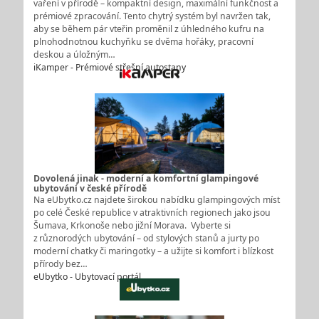
vaření v přírodě – kompaktní design, maximální funkčnost a
prémiové zpracování. Tento chytrý systém byl navržen tak,
aby se během pár vteřin proměnil z úhledného kufru na
plnohodnotnou kuchyňku se dvěma hořáky, pracovní
deskou a úložným…
iKamper - Prémiové střešní autostany
Dovolená jinak - moderní a komfortní glampingové
ubytování v české přírodě
Na eUbytko.cz najdete širokou nabídku glampingových míst
po celé České republice v atraktivních regionech jako jsou
Šumava, Krkonoše nebo jižní Morava. Vyberte si
z různorodých ubytování – od stylových stanů a jurty po
moderní chatky či maringotky – a užijte si komfort i blízkost
přírody bez…
eUbytko - Ubytovací portál