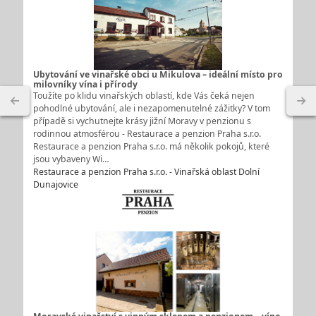
Ubytování ve vinařské obci u Mikulova – ideální místo pro
milovníky vína i přírody
Toužíte po klidu vinařských oblastí, kde Vás čeká nejen
pohodlné ubytování, ale i nezapomenutelné zážitky? V tom
případě si vychutnejte krásy jižní Moravy v penzionu s
rodinnou atmosférou - Restaurace a penzion Praha s.r.o.
Restaurace a penzion Praha s.r.o. má několik pokojů, které
jsou vybaveny Wi…
Restaurace a penzion Praha s.r.o. - Vinařská oblast Dolní
Dunajovice