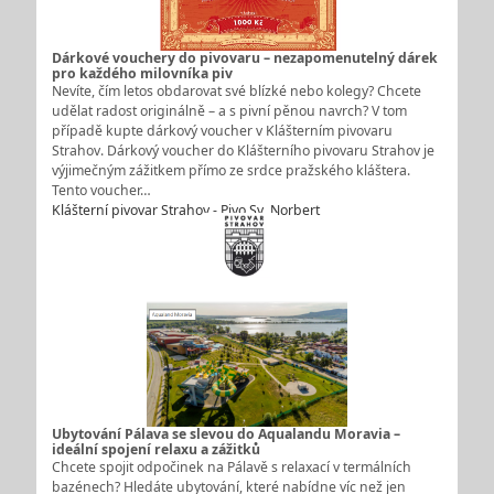
Dárkové vouchery do pivovaru – nezapomenutelný dárek
pro každého milovníka piv
Nevíte, čím letos obdarovat své blízké nebo kolegy? Chcete
udělat radost originálně – a s pivní pěnou navrch? V tom
případě kupte dárkový voucher v Klášterním pivovaru
Strahov. Dárkový voucher do Klášterního pivovaru Strahov je
výjimečným zážitkem přímo ze srdce pražského kláštera.
Tento voucher…
Klášterní pivovar Strahov - Pivo Sv. Norbert
Ubytování Pálava se slevou do Aqualandu Moravia –
ideální spojení relaxu a zážitků
Chcete spojit odpočinek na Pálavě s relaxací v termálních
bazénech? Hledáte ubytování, které nabídne víc než jen