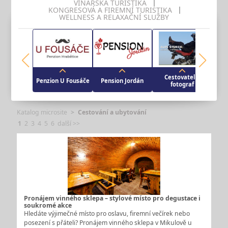
VINAŘSKÁ TURISTIKA
KONGRESOVÁ A FIREMNÍ TURISTIKA
WELLNESS A RELAXAČNÍ SLUŽBY
Cestovatel a
Penzion U Fousáče
Pension Jordán
fotograf
Katalog microsite
Cestování a ubytování
1
2
3
4
5
6
další >>
Pronájem vinného sklepa – stylové místo pro degustace i
soukromé akce
Hledáte výjimečné místo pro oslavu, firemní večírek nebo
posezení s přáteli? Pronájem vinného sklepa v Mikulově u