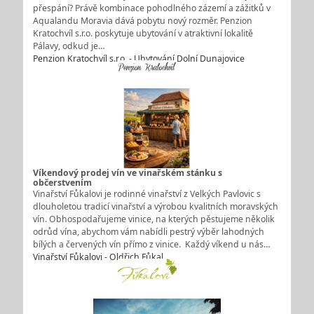
přespání? Právě kombinace pohodlného zázemí a zážitků v
Aqualandu Moravia dává pobytu nový rozměr. Penzion
Kratochvíl s.r.o. poskytuje ubytování v atraktivní lokalitě
Pálavy, odkud je…
Penzion Kratochvíl s.r.o. - Ubytování Dolní Dunajovice
Víkendový prodej vín ve vinařském stánku s
občerstvením
Vinařství Fůkalovi je rodinné vinařství z Velkých Pavlovic s
dlouholetou tradicí vinařství a výrobou kvalitních moravských
vín. Obhospodařujeme vinice, na kterých pěstujeme několik
odrůd vína, abychom vám nabídli pestrý výběr lahodných
bílých a červených vín přímo z vinice. Každý víkend u nás…
Vinařství Fůkalovi - Oldřich Fůkal