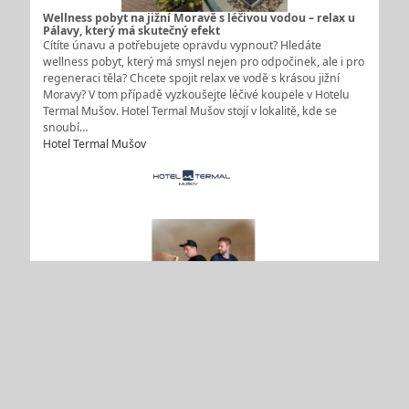
Wellness pobyt na jižní Moravě s léčivou vodou – relax u
Pálavy, který má skutečný efekt
Cítíte únavu a potřebujete opravdu vypnout? Hledáte
wellness pobyt, který má smysl nejen pro odpočinek, ale i pro
regeneraci těla? Chcete spojit relax ve vodě s krásou jižní
Moravy? V tom případě vyzkoušejte léčivé koupele v Hotelu
Termal Mušov. Hotel Termal Mušov stojí v lokalitě, kde se
snoubí…
Hotel Termal Mušov
Mild Mannered – objevte pravý English Mild Ale v
Klášterním pivovaru Strahov
Mild Mannered je poctou tradičnímu stylu English Mild Ale,
který si získal oblibu svou lehkostí a výbornou pitelností.
Vznikl ve spolupráci Klášterního pivovaru Strahov a britského
pivovaru Mason Brewing Co. a nabízí autentický zážitek z