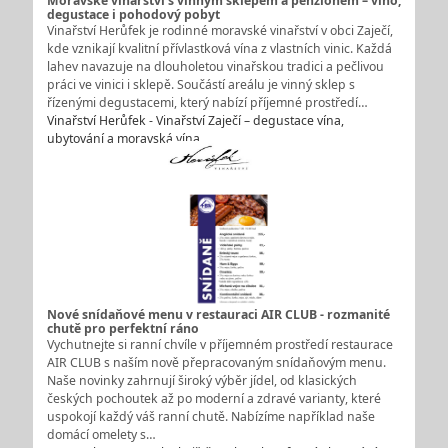
Moravské vinařství s vinným sklepem a penzionem – víno,
degustace i pohodový pobyt
Vinařství Herůfek je rodinné moravské vinařství v obci Zaječí,
kde vznikají kvalitní přívlastková vína z vlastních vinic. Každá
lahev navazuje na dlouholetou vinařskou tradici a pečlivou
práci ve vinici i sklepě. Součástí areálu je vinný sklep s
řízenými degustacemi, který nabízí příjemné prostředí…
Vinařství Herůfek - Vinařství Zaječí – degustace vína,
ubytování a moravská vína
Nové snídaňové menu v restauraci AIR CLUB - rozmanité
chutě pro perfektní ráno
Vychutnejte si ranní chvíle v příjemném prostředí restaurace
AIR CLUB s naším nově přepracovaným snídaňovým menu.
Naše novinky zahrnují široký výběr jídel, od klasických
českých pochoutek až po moderní a zdravé varianty, které
uspokojí každý váš ranní chutě. Nabízíme například naše
domácí omelety s…