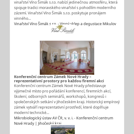
vinařství Víno Šimák s.r.o. nabízí jedinečnou atmosféru, která
spojuje tradici moravského vinařství s pohodlím moderního
zázemí. Vinařství Víno Šimák s.r.o. poskytuje pronájem
vinného…
Vinařství Víno Šimák s.r.o. - Vinný sklep a degustace Mikulov
Konferenční centrum Zámek Nové Hrady –
reprezentativní prostory pro každou firemní akci
Konferenční centrum Zámek Nové Hrady představuje
výjimečné místo pro pořádání konferencí, firemních akcí,
školení, odborných seminářů, workshopů, kongresů i
společenských setkání v Jihočeském kraji. Historický empírový
zámek vytváří reprezentativní prostředí, které doplňuje
moderní technické…
Mikrobiologický ústav AV ČR, v. v. i. - Konferenční centrum
Nové Hrady | Jihočeský kraj