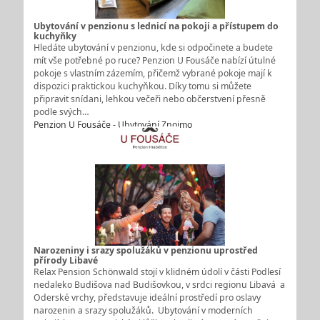
Ubytování v penzionu s lednicí na pokoji a přístupem do
kuchyňky
Hledáte ubytování v penzionu, kde si odpočinete a budete
mít vše potřebné po ruce? Penzion U Fousáče nabízí útulné
pokoje s vlastním zázemím, přičemž vybrané pokoje mají k
dispozici praktickou kuchyňkou. Díky tomu si můžete
připravit snídani, lehkou večeři nebo občerstvení přesně
podle svých…
Penzion U Fousáče - Ubytování Znojmo
Narozeniny i srazy spolužáků v penzionu uprostřed
přírody Libavé
Relax Pension Schönwald stojí v klidném údolí v části Podlesí
nedaleko Budišova nad Budišovkou, v srdci regionu Libavá a
Oderské vrchy, představuje ideální prostředí pro oslavy
narozenin a srazy spolužáků. Ubytování v moderních