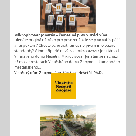
Mikropivovar Jonatán – řemeslné pivo v srdci vína
Hledáte originální místo pro posezení, kde se pivo vaří s péčí
a respektem? Chcete ochutnat řemeslné pivo mimo běžné
standardy? V tom případě navštivte mikropivovar Jonatán od
Vinařského domu Nešetřil. Mikropivovar Jonatán se nachází
přímo v prostorách Vinařského domu Znojmo — kamenného
měšťanského…
Vinařský dům Znojmo - Ing. Vlastimil Nešetřil, Ph.D.