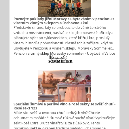
Poznejte poklady jižní Moravy s ubytováním v penzionu s
vlastním vinným sklepem a úschovnou kol
Představte si ráno, kdy se probouzíte do vůně čerstvého
vzduchu mezi vinicemi, nasáváte klid jihomoravské přírody a
plánujete výlet po cyklostezkách, které křižují kraj proslulý
vínem, historií a pohostinností. Přesně tohle zažijete, když se
ubytujete v Penzionu a vinném sklepu Moravský Sommeliér…
Penzion a vinný sklep Moravský sommelier - Ubytování Valtice
Speciální šumivé a perlivé víno a rosé sekty se svěží chutí -
Rosé sekt 123
Máte rádi svěží a ovocnou chuť perlivých vín? Chcete
ochutnat mimořádné, šumivé růžové suché víno? Vyzkoušejte
sekt Rosé Extra Brut z Vinařství Bíza z Čejkovic. Tento
ročníkový sekt je vyráběn tradiční metodou champagne.