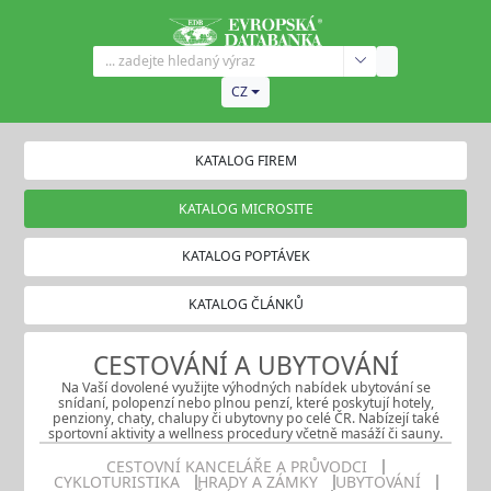
CZ
KATALOG FIREM
KATALOG MICROSITE
KATALOG POPTÁVEK
KATALOG ČLÁNKŮ
CESTOVÁNÍ A UBYTOVÁNÍ
Na Vaší dovolené využijte výhodných nabídek ubytování se
snídaní, polopenzí nebo plnou penzí, které poskytují hotely,
penziony, chaty, chalupy či ubytovny po celé ČR. Nabízejí také
sportovní aktivity a wellness procedury včetně masáží či sauny.
CESTOVNÍ KANCELÁŘE A PRŮVODCI
CYKLOTURISTIKA
HRADY A ZÁMKY
UBYTOVÁNÍ