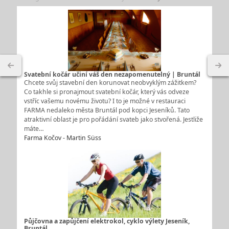
Svatební kočár učiní váš den nezapomenutelný | Bruntál
Chcete svůj stavební den korunovat neobvyklým zážitkem?
Co takhle si pronajmout svatební kočár, který vás odveze
vstříc vašemu novému životu? I to je možné v restauraci
FARMA nedaleko města Bruntál pod kopci Jeseníků. Tato
atraktivní oblast je pro pořádání svateb jako stvořená. Jestliže
máte…
Farma Kočov - Martin Süss
Půjčovna a zapůjčení elektrokol, cyklo výlety Jeseník,
Bruntál