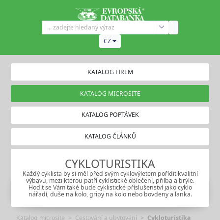
CZ
KATALOG FIREM
KATALOG MICROSITE
KATALOG POPTÁVEK
KATALOG ČLÁNKŮ
CYKLOTURISTIKA
Každý cyklista by si měl před svým cyklovýletem pořídit kvalitní
výbavu, mezi kterou patří cyklistické oblečení, přilba a brýle.
Hodit se Vám také bude cyklistické příslušenství jako cyklo
nářadí, duše na kolo, gripy na kolo nebo bovdeny a lanka.
Katalog microsite
Cestování a ubytování
Cykloturistika