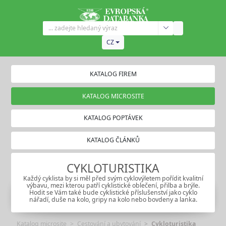
CZ
KATALOG FIREM
KATALOG MICROSITE
KATALOG POPTÁVEK
KATALOG ČLÁNKŮ
CYKLOTURISTIKA
Každý cyklista by si měl před svým cyklovýletem pořídit kvalitní
výbavu, mezi kterou patří cyklistické oblečení, přilba a brýle.
Hodit se Vám také bude cyklistické příslušenství jako cyklo
nářadí, duše na kolo, gripy na kolo nebo bovdeny a lanka.
Katalog microsite
Cestování a ubytování
Cykloturistika