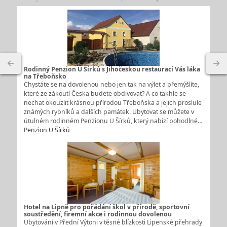
Rodinný Penzion U Šírků s Jihočeskou restaurací Vás láka
na Třeboňsko
Chystáte se na dovolenou nebo jen tak na výlet a přemýšlíte,
které ze zákoutí Česka budete obdivovat? A co takhle se
nechat okouzlit krásnou přírodou Třeboňska a jejich proslule
známých rybníků a dalších památek. Ubytovat se můžete v
útulném rodinném Penzionu U Šírků, který nabízí pohodlné…
Penzion U Šírků
Hotel na Lipně pro pořádání škol v přírodě, sportovní
soustředění, firemní akce i rodinnou dovolenou
Ubytování v Přední Výtoni v těsné blízkosti Lipenské přehrady