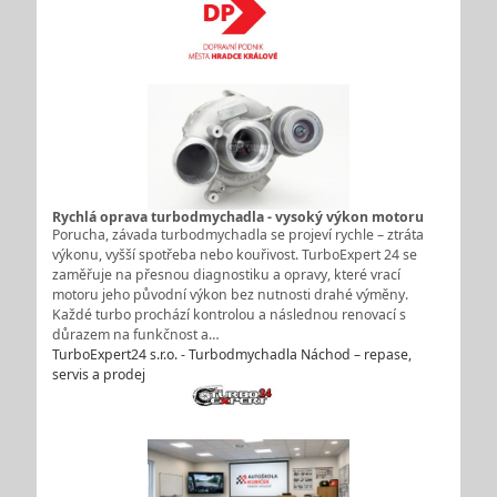
Rychlá oprava turbodmychadla - vysoký výkon motoru
Porucha, závada turbodmychadla se projeví rychle – ztráta
výkonu, vyšší spotřeba nebo kouřivost. TurboExpert 24 se
zaměřuje na přesnou diagnostiku a opravy, které vrací
motoru jeho původní výkon bez nutnosti drahé výměny.
Každé turbo prochází kontrolou a následnou renovací s
důrazem na funkčnost a…
TurboExpert24 s.r.o. - Turbodmychadla Náchod – repase,
servis a prodej