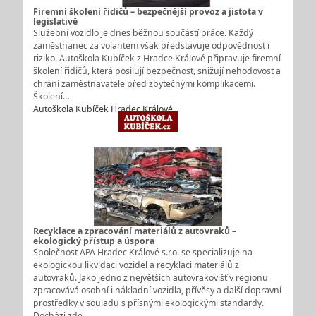
Firemní školení řidičů – bezpečnější provoz a jistota v
legislativě
Služební vozidlo je dnes běžnou součástí práce. Každý
zaměstnanec za volantem však představuje odpovědnost i
riziko. Autoškola Kubíček z Hradce Králové připravuje firemní
školení řidičů, která posilují bezpečnost, snižují nehodovost a
chrání zaměstnavatele před zbytečnými komplikacemi.
Školení…
Autoškola Kubíček Hradec Králové
Recyklace a zpracování materiálů z autovraků –
ekologický přístup a úspora
Společnost APA Hradec Králové s.r.o. se specializuje na
ekologickou likvidaci vozidel a recyklaci materiálů z
autovraků. Jako jedno z největších autovrakovišť v regionu
zpracovává osobní i nákladní vozidla, přívěsy a další dopravní
prostředky v souladu s přísnými ekologickými standardy.
Dochází zde…