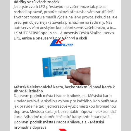
údržby vozů všech značek
Jestli jste zvolili LPG přestavbu na vašem voze tak jste se
rozhodli správně, protože taková přestavba vám zaručí delší
životnost motoru a menší výdaje na jeho provoz. Pokud se, ale
přeci jen objeví nějaká závada přicházíme na řadu my. Náš
autoservis vám poskytne kompletní servis vašeho vozu, a to…
LK AUTOSERVIS spol. s r.o. - Autoservis Česká Skalice - servis
LPG, emise a pneuservis pro Náchod a okolí
Městská elektronická karta, bezkontaktní čipová karta k
úhradě jízdného
Dopravní podnik města Hradce Králové, a.s. Městská karta
Hradec Králové je skvělou volbou pro každého, kdo potřebuje
jak pravidelně tak i jednorázově využít městskou hromadnou
dopravu. Městská karta je bezkontaktní čipová – elektronická
karta. Výhodné uplatnění městské karty: jízdné parkovné…
Dopravní podnik města Hradce Králové, a.s. - Městská
hromadná doprava