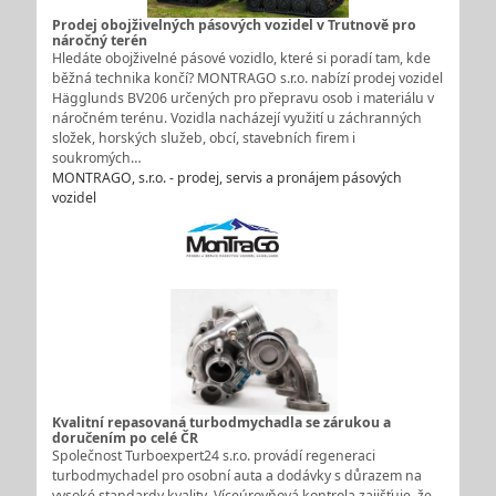
Prodej obojživelných pásových vozidel v Trutnově pro
náročný terén
Hledáte obojživelné pásové vozidlo, které si poradí tam, kde
běžná technika končí? MONTRAGO s.r.o. nabízí prodej vozidel
Hägglunds BV206 určených pro přepravu osob i materiálu v
náročném terénu. Vozidla nacházejí využití u záchranných
složek, horských služeb, obcí, stavebních firem i
soukromých…
MONTRAGO, s.r.o. - prodej, servis a pronájem pásových
vozidel
Kvalitní repasovaná turbodmychadla se zárukou a
doručením po celé ČR
Společnost Turboexpert24 s.r.o. provádí regeneraci
turbodmychadel pro osobní auta a dodávky s důrazem na
vysoké standardy kvality. Víceúrovňová kontrola zajišťuje, že