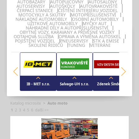
AUTOBAZARY
AUTOPŮJČOVNY
AUTOSALONY
AUTOSERVISY
AUTOŠKOLY
AUTOVRAKOVIŠTĚ
ČERPACÍ STANICE
ČIŠTĚNÍ INTERIÉRU VOZIDEL
MOTOCYKLY A SKÚTRY
MOTOPŘÍSLUŠENSTVÍ
NÁKLADNÍ AUTOMOBILY
OSOBNÍ AUTOMOBILY
UŽITKOVÉ AUTOMOBILY
MYČKY AUT
NÁHRADNÍ DÍLY A AUTOPŘÍSLUŠENSTVÍ
OBYTNÉ VOZY, KARAVANY A PŘÍVĚSNÉ VOZÍKY
ODTAHOVÁ SLUŽBA
OPRAVA A VÝMĚNA AUTOSKEL
POJIŠTĚNÍ VOZIDEL
PNEUSERVISY
STK A EMISE
ŠKOLENÍ ŘIDIČŮ
TUNING
VETERÁNI
IB - MET s.r.o.
Salvage-UH s.r.o.
Zdenek Šindelář
Katalog microsite
Auto moto
1
2
3
4
5
6
další >>