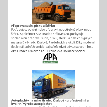
Přeprava sutin, písku a štěrku
Potřebujete odvézt nebo přepravit nepotřebný písek nebo
štěrk? Společnost APA Hradec Králové s.r.o. poskytuje
spolehlivou přepravu sutin, písku, štěrku a dalších sypkých
materiálů v Hradci Králové, Pardubicích a okolí. Díky moderní
flotile nákladních vozidel zajistí efektivní odvoz stavebního…
APA Hradec Králové s.r.o. - Ekologická likvidace vozidel
Autoplachty na míru Hradec Králové - profesionální a
kvalitní výroba autoplachet