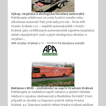
Výkup, recyklace a ekologická likvidace autovraků
Potřebujete odtáhnout ne zcela funkční vozidlo nebo
zlikvidovat autovrak? Pak jsme tady pro vás – firma APA
Hradec Králové s.r.o. – největší autovrakoviště v Hradci
Králové. Jako certifikované autovrakoviště zajistíme bezplatný
odtah nepojízdných vozů a jejich ekologickou likvidaci a
recyklaci.…
APA Hradec Králové s.r.o. - Ekologická likvidace vozidel
Reklama v MHD – zviditelnění se napříč Hradcem Králové
Potřebujete se zviditelnit napříč městem a okolím? Hledáte
médium s vysokou sledovaností a flexibilitou formátů? V tom
případě se obraťte na Dopravní podnik města Hradce
Králové, a.s. Dopravní podnik města Hradce Králové zajišťuje