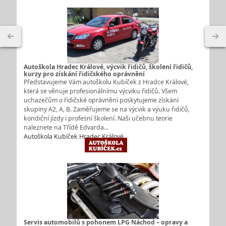
Autoškola Hradec Králové, výcvik řidičů, školení řidičů,
kurzy pro získání řidičského oprávnění
Představujeme Vám autoškolu Kubíček z Hradce Králové,
která se věnuje profesionálnímu výcviku řidičů. Všem
uchazečům o řidičské oprávnění poskytujeme získání
skupiny A2, A, B. Zaměřujeme se na výcvik a výuku řidičů,
kondiční jízdy i profesní školení. Naši učebnu teorie
naleznete na Třídě Edvarda…
Autoškola Kubíček Hradec Králové
Servis automobilů s pohonem LPG Náchod – opravy a