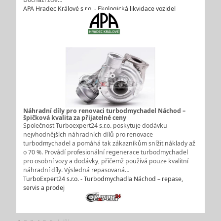
APA Hradec Králové s.r.o. - Ekologická likvidace vozidel
Náhradní díly pro renovaci turbodmychadel Náchod –
špičková kvalita za přijatelné ceny
Společnost Turboexpert24 s.r.o. poskytuje dodávku
nejvhodnějších náhradních dílů pro renovace
turbodmychadel a pomáhá tak zákazníkům snížit náklady až
o 70 %. Provádí profesionální regenerace turbodmychadel
pro osobní vozy a dodávky, přičemž používá pouze kvalitní
náhradní díly. Výsledná repasovaná…
TurboExpert24 s.r.o. - Turbodmychadla Náchod – repase,
servis a prodej