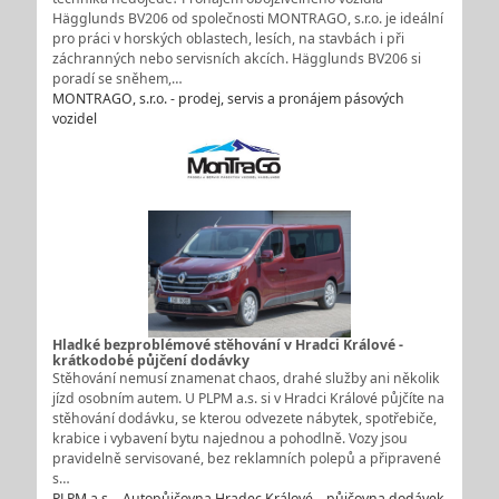
Hägglunds BV206 od společnosti MONTRAGO, s.r.o. je ideální
pro práci v horských oblastech, lesích, na stavbách i při
záchranných nebo servisních akcích. Hägglunds BV206 si
poradí se sněhem,…
MONTRAGO, s.r.o. - prodej, servis a pronájem pásových
vozidel
Hladké bezproblémové stěhování v Hradci Králové -
krátkodobé půjčení dodávky
Stěhování nemusí znamenat chaos, drahé služby ani několik
jízd osobním autem. U PLPM a.s. si v Hradci Králové půjčíte na
stěhování dodávku, se kterou odvezete nábytek, spotřebiče,
krabice i vybavení bytu najednou a pohodlně. Vozy jsou
pravidelně servisované, bez reklamních polepů a připravené
s…
PLPM a.s. - Autopůjčovna Hradec Králové – půjčovna dodávek