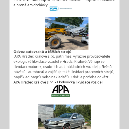
a pronájem dodávky
Odvoz autovraků a těžších strojů
APA Hradec Králové s.r.o. patří mezi výrazné provozovatele
ekologické likvidace vozidel v Hradci Králové. Věnuje se
likvidaci motorek, osobních aut, nákladních vozidel, přívěsů,
návěsů i autobusů a zajišťuje také likvidaci pracovních strojů,
například bagrů nebo nakladačů. Když je potřeba odvézt…
APA Hradec Králové s.r.o. - Ekologická likvidace vozidel