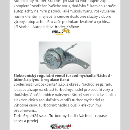
Autoplachty Hradec Králové - Jiří Marha Potřebujete zajistit
kompletní zastřešení vašeho vozu, dodávky či kamionu? Naše
autoplachty na míru padnou jakémukoliv tvaru. Poskytujeme
našim klientům nejlepší a cenově dostupné služby v oboru
výroby autoplachet. Pro vaše podnikání kvalitně a rychle…
Jiří Marha - Autoplachty Hradec Králové
Elektronický regulační ventil turbodmychadla Náchod -
účinná a plynulá regulace tlaku
Společnost TurboExpert24 s.r.o. z okresu Náchod se již řadu
let specializuje na oblast turbodmychadel pro osobní vozy a
dodávky. V naší nabídce naleznete široký sortiment kvalitních
elektronických regulačních ventilů turbodmychadel za
výhodné ceny. Turbodmychadlo slouží k efektivnímu
přeplňování…
TurboExpert24 s.r.o. - Turbodmychadla Náchod – repase,
servis a prodej