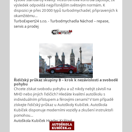
výsledek odpovídá nejpřísnějším světovým normám. K
dispozici je přes 20 000 typů turbodmychadel, připravených k
okamžitému…
TurboExpert24 s.r.o. - Turbodmychadla Náchod – repase,
servis a prodej
Řidičský průkaz skupiny B – krok k nezávislosti a svobodě
pohybu
Chcete získat svobodu pohybu a už nikdy nebýt závislí na
MHD nebo jiných řidičích? Hledáte kvalitní autoškolu s
individuálním přístupem a férovými cenami? V tom případě
získejte řidičský průkaz u Autoškoly Kubíček. Autoškola
Kubíček disponuje moderními vozidly a zkušení instruktoři
pomohou…
Autoškola Kubíček Hradec Králové