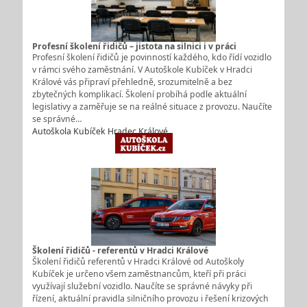
Profesní školení řidičů – jistota na silnici i v práci
Profesní školení řidičů je povinností každého, kdo řídí vozidlo
v rámci svého zaměstnání. V Autoškole Kubíček v Hradci
Králové vás připraví přehledně, srozumitelně a bez
zbytečných komplikací. Školení probíhá podle aktuální
legislativy a zaměřuje se na reálné situace z provozu. Naučíte
se správné…
Autoškola Kubíček Hradec Králové
Školení řidičů - referentů v Hradci Králové
Školení řidičů referentů v Hradci Králové od Autoškoly
Kubíček je určeno všem zaměstnancům, kteří při práci
využívají služební vozidlo. Naučíte se správné návyky při
řízení, aktuální pravidla silničního provozu i řešení krizových