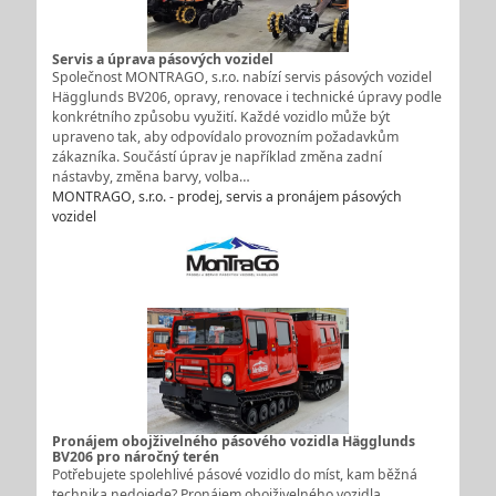
Servis a úprava pásových vozidel
Společnost MONTRAGO, s.r.o. nabízí servis pásových vozidel
Hägglunds BV206, opravy, renovace i technické úpravy podle
konkrétního způsobu využití. Každé vozidlo může být
upraveno tak, aby odpovídalo provozním požadavkům
zákazníka. Součástí úprav je například změna zadní
nástavby, změna barvy, volba…
MONTRAGO, s.r.o. - prodej, servis a pronájem pásových
vozidel
Pronájem obojživelného pásového vozidla Hägglunds
BV206 pro náročný terén
Potřebujete spolehlivé pásové vozidlo do míst, kam běžná
technika nedojede? Pronájem obojživelného vozidla