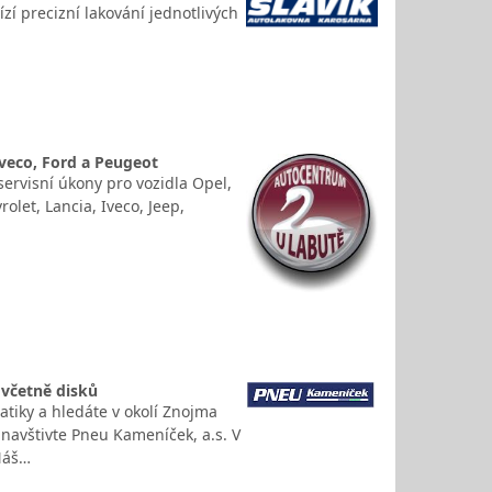
ízí precizní lakování jednotlivých
 Iveco, Ford a Peugeot
servisní úkony pro vozidla Opel,
olet, Lancia, Iveco, Jeep,
včetně disků
tiky a hledáte v okolí Znojma
navštivte Pneu Kameníček, a.s. V
 Náš…