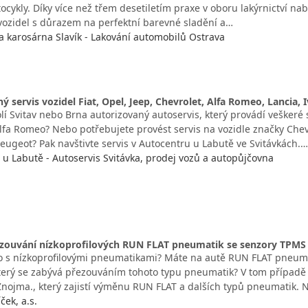
ocykly. Díky více než třem desetiletím praxe v oboru lakýrnictví nab
h vozidel s důrazem na perfektní barevné sladění a…
a karosárna Slavík - Lakování automobilů Ostrava
ný servis vozidel Fiat, Opel, Jeep, Chevrolet, Alfa Romeo, Lancia,
lí Svitav nebo Brna autorizovaný autoservis, který provádí veškeré 
Alfa Romeo? Nebo potřebujete provést servis na vozidle značky Chevr
Peugeot? Pak navštivte servis v Autocentru u Labutě ve Svitávkách.…
u Labutě - Autoservis Svitávka, prodej vozů a autopůjčovna
zouvání nízkoprofilových RUN FLAT pneumatik se senzory TPMS 
to s nízkoprofilovými pneumatikami? Máte na autě RUN FLAT pneuma
který se zabývá přezouváním tohoto typu pneumatik? V tom případě 
Znojma., který zajistí výměnu RUN FLAT a dalších typů pneumatik.
ek, a.s.