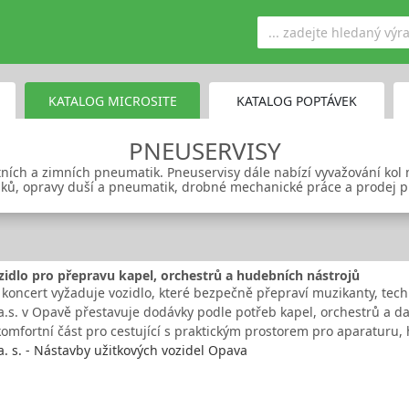
KATALOG MICROSITE
KATALOG POPTÁVEK
PNEUSERVISY
tních a zimních pneumatik. Pneuservisy dále nabízí vyvažování kol
isků, opravy duší a pneumatik, drobné mechanické práce a prodej p
idlo pro přepravu kapel, orchestrů a hudebních nástrojů
koncert vyžaduje vozidlo, které bezpečně přepraví muzikanty, techni
. v Opavě přestavuje dodávky podle potřeb kapel, orchestrů a dal
komfortní část pro cestující s praktickým prostorem pro aparaturu
s. - Nástavby užitkových vozidel Opava