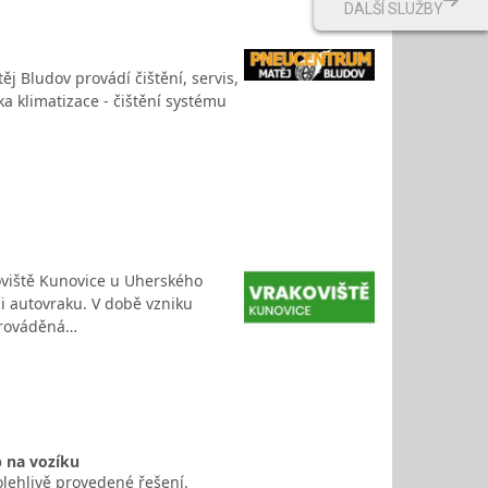
DALŠÍ SLUŽBY
ěj Bludov provádí čištění, servis,
ka klimatizace - čištění systému
koviště Kunovice u Uherského
i autovraku. V době vzniku
 prováděná…
b na vozíku
lehlivě provedené řešení.