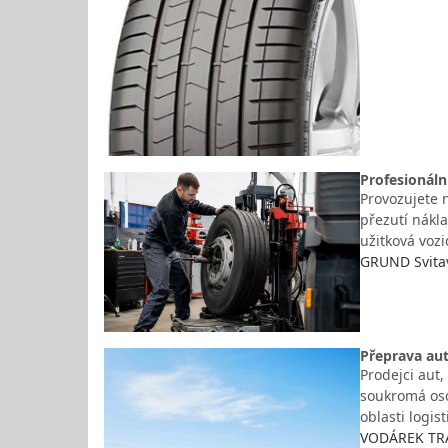
Profesionáln
Provozujete 
přezutí nákla
užitková vozi
GRUND Svitav
Přeprava aut
Prodejci aut
soukromá oso
oblasti logis
VODÁREK TRAN