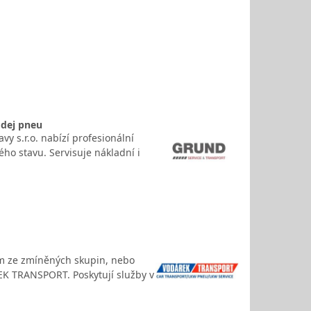
odej pneu
y s.r.o. nabízí profesionální
ého stavu. Servisuje nákladní i
ím ze zmíněných skupin, nebo
EK TRANSPORT. Poskytují služby v