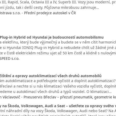
III, Rapid, Scala, Octavia III a IV, Superb III. Vozy jsou moderní, p
ní jízdu, tak i delší cesty. Půjčovna mikrobusu zahrnuje…
strava s.r.o. - Přední prodejce autoskel v ČR
Plug-in Hybrid od Hyundai je budoucností automobilismu
a elektřinu, který bude výjimečný a budete se v něm cítit harmon
e si Hyundai IONIQ Plug-in Hybrid a nebudete chtít už žádné jiné 
e v čistě elektrickém režimu ujet až 50 km čistě a klidně s nulovým
PEED s.r.o.
čištění a opravy autoklimatizací všech druhů automobilů
m autoklimatizace a potřebujete vyčistit a doplnit autoklimatizac
Břeclavi a nechte si u nás klimatizaci Vašeho vozidla vyčistit, dopln
edeme u autoklimací všech druhů a typů vozidel. O klimatizaci…
Václavovič - Pneuservis Břeclav – přezutí pneumatik, geometrie ko
y na Škoda, Volkswagen, Audi a Seat – ušetřete za opravy svého
itní náhradní díly na vozy Škoda, Volkswagen, Audi nebo Seat? Na 