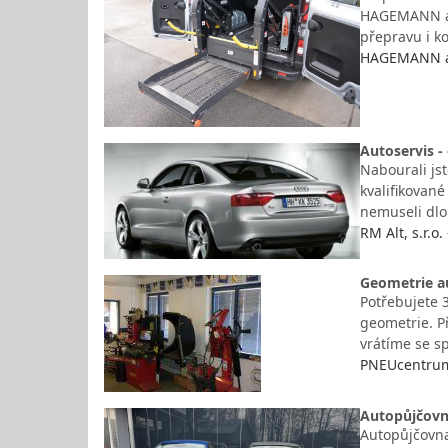
HAGEMANN a.s
přepravu i k
HAGEMANN a. 
Autoservis -
Nabourali jst
kvalifikované
nemuseli dlo
RM Alt, s.r.o
Geometrie au
Potřebujete 
geometrie. P
vrátíme se sp
PNEUcentrum 
Autopůjčovna
Autopůjčovna