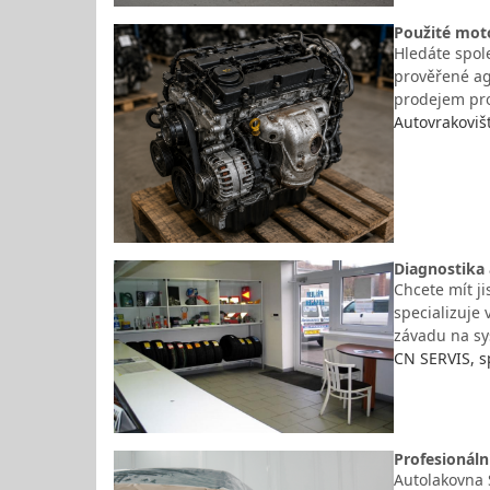
Použité mot
Hledáte spol
prověřené ag
prodejem pro
Autovrakoviš
Diagnostika 
Chcete mít ji
specializuje
závadu na sy
CN SERVIS, sp
Profesionáln
Autolakovna S