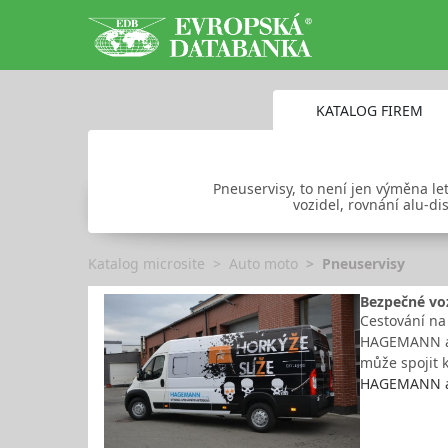
KATALOG FIREM
Pneuservisy, to není jen výměna le
vozidel, rovnání alu-d
Katalog microsite
Auto moto
Pneuservisy
Bezpečné voz
Cestování na 
HAGEMANN a.s
může spojit 
HAGEMANN a. 