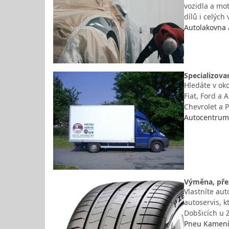
vozidla a mot
dílů i celýc
Autolakovna 
Specializova
Hledáte v oko
Fiat, Ford a 
Chevrolet a 
Autocentrum 
Výměna, pře
Vlastníte au
autoservis, 
Dobšicích u 
Pneu Kameníč