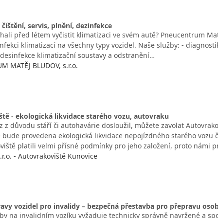
 čištění, servis, plnění, dezinfekce
chali před létem vyčistit klimatizaci ve svém autě? Pneucentrum Mat
nfekci klimatizací na všechny typy vozidel. Naše služby: - diagnosti
 desinfekce klimatizační soustavy a odstranění…
 MATĚJ BLUDOV, s.r.o.
tě - ekologická likvidace starého vozu, autovraku
z z důvodu stáří či autohavárie dosloužil, můžete zavolat Autovra
e bude provedena ekologická likvidace nepojízdného starého vozu č
viště platili velmi přísné podmínky pro jeho založení, proto námi
r.o. - Autovrakoviště Kunovice
ravy vozidel pro invalidy – bezpečná přestavba pro přepravu oso
by na invalidním vozíku vyžaduje technicky správně navržené a spo