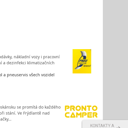
dávky, nákladní vozy i pracovní
ní a dezinfekci klimatizačních
l a pneuservis všech vozidel
Toskánsku se promítá do každého
při stání. Ve Frýdlantě nad
načky…
KONTAKTY A