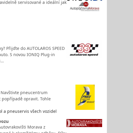
ravidelně servisované a ideální jak
icky? Přijďte do AUTOLAROS SPEED
auto. S novou IONIQ Plug-in
i…
i? Navštivte pneucentrum
it popřípadě opravit. Tohle
l a pneuservis všech vozidel
 vozu
Autovrakovišti Morava z