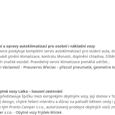
ění a opravy autoklimatizací pro osobní i nákladní vozy
vice poskytuje kompletní servis autoklimatizací pro osobní auta, do
vádí plnění klimatizace, kontrolu těsnosti, doplnění chladiva, čiště
h značek vozidel. Pravidelný servis klimatizace pomáhá udržet…
Václavovič - Pneuservis Břeclav – přezutí pneumatik, geometrie ko
tné vozy Laika – luxusní cestování
 představuje špičku mezi evropskými obytnými vozy. Její domov v 
tý design, chytré řešení interiéru a důraz na pohodlí během cesty i 
m tým Pronto Camper s.r.o., autorizovaný prodejce obytných vozů z
r s.r.o. - Obytné vozy Frýdek-Místek