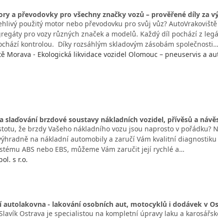
ory a převodovky pro všechny značky vozů – prověřené díly za 
ehlivý použitý motor nebo převodovku pro svůj vůz? AutoVrakovišt
regáty pro vozy různých značek a modelů. Každý díl pochází z leg
chází kontrolou. Díky rozsáhlým skladovým zásobám společnosti
tě Morava - Ekologická likvidace vozidel Olomouc – pneuservis a au
a slaďování brzdové soustavy nákladních vozidel, přívěsů a návě
stotu, že brzdy Vašeho nákladního vozu jsou naprosto v pořádku? Na
 výhradně na nákladní automobily a zaručí Vám kvalitní diagnostiku
stému ABS nebo EBS, můžeme Vám zaručit její rychlé a…
ol. s r.o.
í autolakovna - lakování osobních aut, motocyklů i dodávek v O
lavík Ostrava je specialistou na kompletní úpravy laku a karosářsk