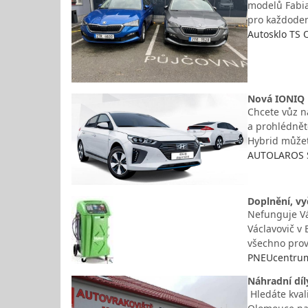
modelů Fabia 
pro každoden
Autosklo TS O
Nová IONIQ 
Chcete vůz n
a prohlédnět
Hybrid můžet
AUTOLAROS S
Doplnění, vy
Nefunguje Vá
Václavovič v 
všechno prov
PNEUcentrum 
Náhradní díl
Hledáte kval