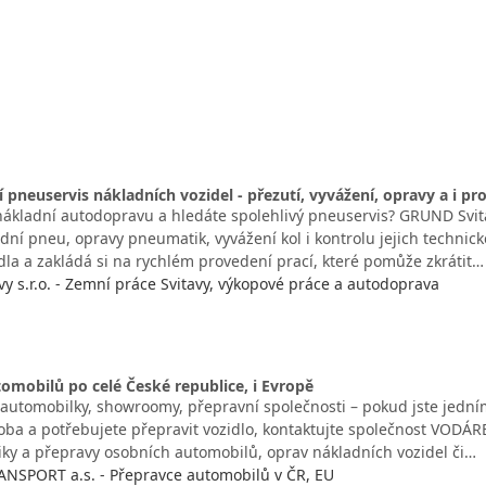
í pneuservis nákladních vozidel - přezutí, vyvážení, opravy a i pr
nákladní autodopravu a hledáte spolehlivý pneuservis? GRUND Svitav
dní pneu, opravy pneumatik, vyvážení kol i kontrolu jejich technick
dla a zakládá si na rychlém provedení prací, které pomůže zkrátit…
y s.r.o. - Zemní práce Svitavy, výkopové práce a autodoprava
omobilů po celé České republice, i Evropě
, automobilky, showroomy, přepravní společnosti – pokud jste jedn
ba a potřebujete přepravit vozidlo, kontaktujte společnost VODÁR
tiky a přepravy osobních automobilů, oprav nákladních vozidel či…
SPORT a.s. - Přepravce automobilů v ČR, EU