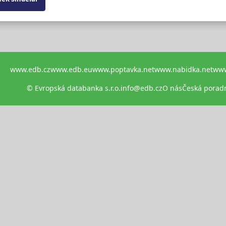
www.edb.cz
www.edb.eu
www.poptavka.net
www.nabidka.net
www
© Evropská databanka s.r.o.
info@edb.cz
O nás
Česká porad