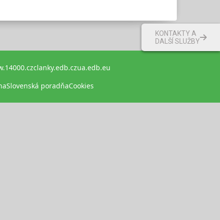
KONTAKTY A
DALŠÍ SLUŽBY
.14000.cz
clanky.edb.cz
ua.edb.eu
na
Slovenská poradňa
Cookies