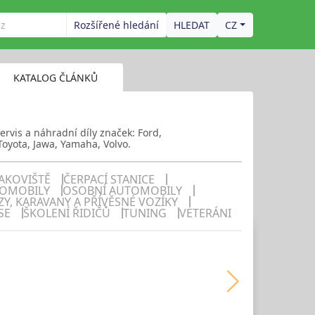
Rozšířené hledání
CZ
KATALOG ČLÁNKŮ
ervis a náhradní díly značek: Ford,
oyota, Jawa, Yamaha, Volvo.
AKOVIŠTĚ
ČERPACÍ STANICE
TOMOBILY
OSOBNÍ AUTOMOBILY
Y, KARAVANY A PŘÍVĚSNÉ VOZÍKY
SE
ŠKOLENÍ ŘIDIČŮ
TUNING
VETERÁNI