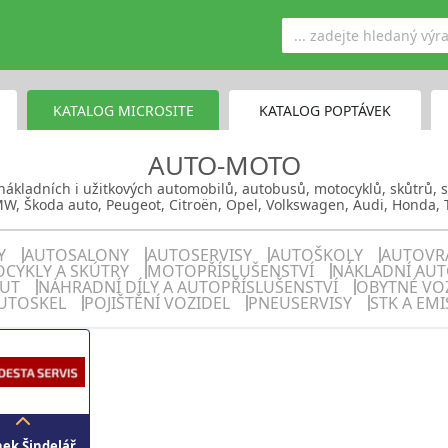
KATALOG MICROSITE
KATALOG POPTÁVEK
AUTO-MOTO
nákladních i užitkových automobilů, autobusů, motocyklů, skůtrů, s
W, Škoda auto, Peugeot, Citroën, Opel, Volkswagen, Audi, Honda, T
Y
AUTOSALONY
AUTOSERVISY
AUTOŠKOLY
AUTOVR
CYKLY A SKÚTRY
MOTOPŘÍSLUŠENSTVÍ
NÁKLADNÍ AU
AUT
NÁHRADNÍ DÍLY A AUTOPŘÍSLUŠENSTVÍ
OBYTNÉ VOZ
UTOSKEL
POJIŠTĚNÍ VOZIDEL
PNEUSERVISY
STK A EMI
ek Šindelář