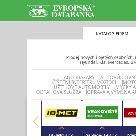
KATALOG FIREM
Prodej nových i ojetých osobních, 
Hyundai, Kia, Mercedes, BM
AUTOBAZARY
AUTOPŮJČOVN
ČIŠTĚNÍ INTERIÉRU VOZIDEL
MOTO
UŽITKOVÉ AUTOMOBILY
MYČKY 
ODTAHOVÁ SLUŽBA
OPRAVA A VÝMĚNA A
IB - MET s.r.o.
Salvage-UH s.r.o.
Zden