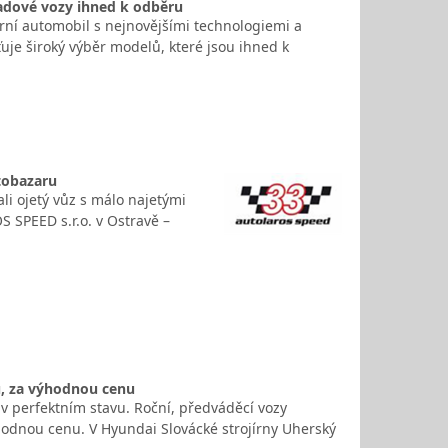
ladové vozy ihned k odběru
derní automobil s nejnovějšími technologiemi a
uje široký výběr modelů, které jsou ihned k
utobazaru
li ojetý vůz s málo najetými
 SPEED s.r.o. v Ostravě –
u, za výhodnou cenu
v perfektním stavu. Roční, předváděcí vozy
výhodnou cenu. V Hyundai Slovácké strojírny Uherský