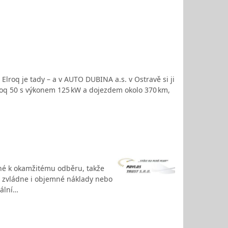
Elroq je tady – a v AUTO DUBINA a.s. v Ostravě si ji
Elroq 50 s výkonem 125 kW a dojezdem okolo 370 km,
né k okamžitému odběru, takže
 a zvládne i objemné náklady nebo
mální…