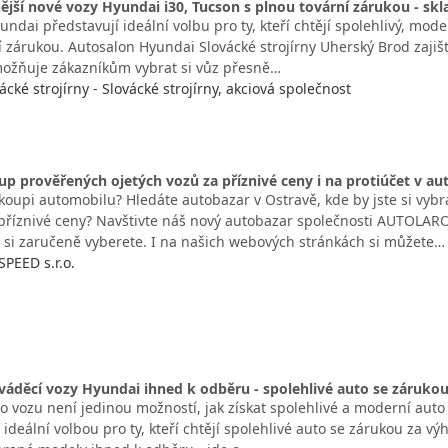
jší nové vozy Hyundai i30, Tucson s plnou tovární zárukou - sk
ndai představují ideální volbu pro ty, kteří chtějí spolehlivý, mo
 zárukou. Autosalon Hyundai Slovácké strojírny Uherský Brod zajišť
ožňuje zákazníkům vybrat si vůz přesně…
cké strojírny - Slovácké strojírny, akciová společnost
up prověřených ojetých vozů za příznivé ceny i na protiúčet v a
koupi automobilu? Hledáte autobazar v Ostravě, kde by jste si vybra
 příznivé ceny? Navštivte náš nový autobazar společnosti AUTOLAROS
 si zaručeně vyberete. I na našich webových stránkách si můžete…
PEED s.r.o.
váděcí vozy Hyundai ihned k odběru - spolehlivé auto se záruko
 vozu není jedinou možností, jak získat spolehlivé a moderní auto 
ideální volbou pro ty, kteří chtějí spolehlivé auto se zárukou za 