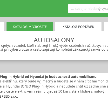
KATALOG MICROSITE
KATALOG POPTÁVEK
AUTOSALONY
ojetých vozidel, kteří nabízejí široký výběr osobních i užitkových
í při výběru vozu a často zajišťují kompletní zákaznický servis od 
Plug-in Hybrid od Hyundai je budoucností automobilismu
a elektřinu, který bude výjimečný a budete se v něm cítit harmon
e si Hyundai IONIQ Plug-in Hybrid a nebudete chtít už žádné jiné 
e v čistě elektrickém režimu ujet až 50 km čistě a klidně s nulovým
PEED s.r.o.