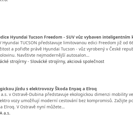
dice Hyundai Tucson Freedom - SUV vůz vybaven inteligentním k
 Hyundai TUCSON představuje limitovanou edici Freedom již od 669
ležitost a pořiďte právě Hyundai Tucson - vůz vyrobený v České rep
polovinu. Navštivte nejmodernější autosalon…
cké strojírny - Slovácké strojírny, akciová společnost
ogickou jízdu s elektrovozy Škoda Enyaq a Elroq
a.s. v Ostravě‑Dubina představuje ekologickou dimenzi mobility ve
elektro vozy umožňují moderní cestování bez kompromisů. Zažijte po
a Elroq. V Ostravě nyní můžete…
 a.s.