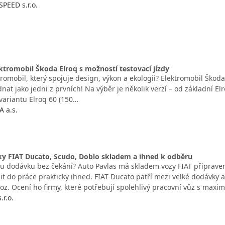
PEED s.r.o.
tromobil Škoda Elroq s možností testovací jízdy
romobil, který spojuje design, výkon a ekologii? Elektromobil Škoda 
nat jako jedni z prvních! Na výběr je několik verzí – od základní 
 variantu Elroq 60 (150…
 a.s.
y FIAT Ducato, Scudo, Doblo skladem a ihned k odběru
u dodávku bez čekání? Auto Pavlas má skladem vozy FIAT připrave
it do práce prakticky ihned. FIAT Ducato patří mezi velké dodávky
oz. Ocení ho firmy, které potřebují spolehlivý pracovní vůz s maxi
.r.o.