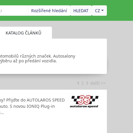
Rozšířené hledání
CZ
KATALOG ČLÁNKŮ
 automobilů různých značek. Autosalony
výběru až po předání vozidla.
1
2
3
další >>
icky? Přijďte do AUTOLAROS SPEED
auto. S novou IONIQ Plug-in
i…