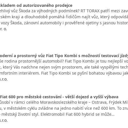
skladem od autorizovaného prodejce
ehlivý vůz Škoda za výhodných podmínek? RT TORAX patří mezi za
ském kraji a dlouhodobě pomáhá řidičům najít vůz, který odpovídá
vozy Škoda, zánovní automobily i prověřené ojetiny s jasnou histor
. o.
oderní a prostorný vůz Fiat Tipo Kombi s možností testovací jízd
e rodina prostornější automobil? Fiat Tipo Kombi je tou nejlepší vo
, který Vás nadchne nejen svým prostorem, ale také vyspělými tec
mfortním interiérem. Fiat Tipo Kombi se pyšní bohatou výbavou ja
.r.o.
iat 600 pro městské cestování - větší dojezd a vyšší výbava
ůsobí v rámci celého Moravskoslezského kraje – Ostrava, Frýdek Mís
, v městském cyklu zvládne na jedno nabití více než 600 km. To z
o městský životní styl. Elektromobil Fiat 600 hybrid se může…
.r.o.