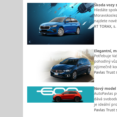
Škoda vozy 
Hledáte spol
Moravskoslez
najdete nové 
RT TORAX, s. r
Elegantní, m
Potřebuje Vaš
pohodlný vůz
výjimečně ko
Pavlas Trust s
Nový model F
AutoPavlas p
dává svobodu
je ideální pr
Pavlas Trust s