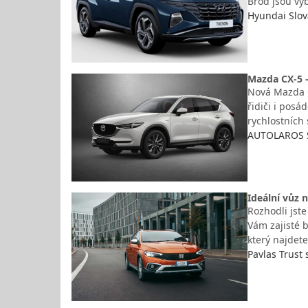
Brod jsou vy
Hyundai Slová
Mazda CX-5 
Nová Mazda C
řidiči i pos
rychlostních
AUTOLAROS S
Ideální vůz 
Rozhodli jst
Vám zajisté b
který najdet
Pavlas Trust s