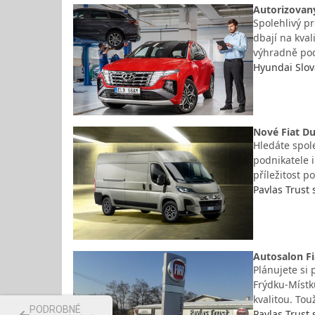
Autorizovaný
Spolehlivý p
dbají na kval
výhradně po
Hyundai Slová
Nové Fiat Du
Hledáte spol
podnikatele i
příležitost p
Pavlas Trust s
Autosalon Fi
Plánujete si 
Frýdku-Místku
kvalitou. To
PODROBNÉ
Pavlas Trust s