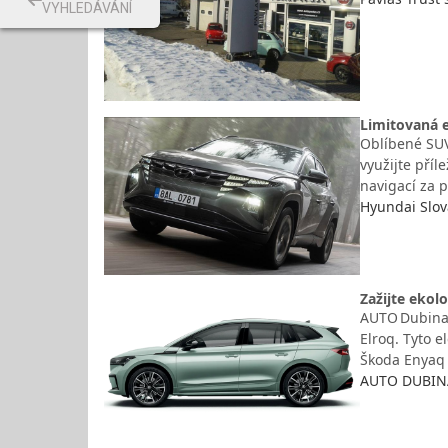
VYHLEDÁVÁNÍ
Limitovaná e
Oblíbené SUV
využijte pří
navigací za 
Hyundai Slová
Zažijte ekol
AUTO Dubina 
Elroq. Tyto 
Škoda Enyaq 
AUTO DUBINA