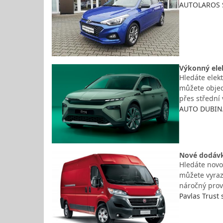
AUTOLAROS S
Výkonný elek
Hledáte elekt
můžete objed
přes střední
AUTO DUBINA
Nové dodávk
Hledáte novo
můžete vyraz
náročný prov
Pavlas Trust s