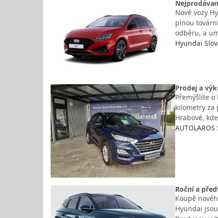
Nejprodávaně
Nové vozy Hyu
plnou tovární
odběru, a um
Hyundai Slová
Prodej a výk
Přemýšlíte o 
kilometry za
Hrabové, kde
AUTOLAROS S
Roční a před
Koupě nového
Hyundai jsou 