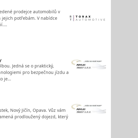
vedené prodejce automobilů v
 jejich potřebám. V nabídce
ií.…
y
lbou. Jedná se o praktický,
hnologiemi pro bezpečnou jízdu a
ko je…
tek, Nový Jičín, Opava. Vůz vám
namená prodloužený dojezd, který