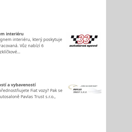
m interiéru
nem interiéru, který poskytuje
racovaná. Vůz nabízí 6
ezklíčkové…
stí a vybaveností
přednostňujete Fiat vozy? Pak se
tosaloně Pavlas Trust s.r.o.,