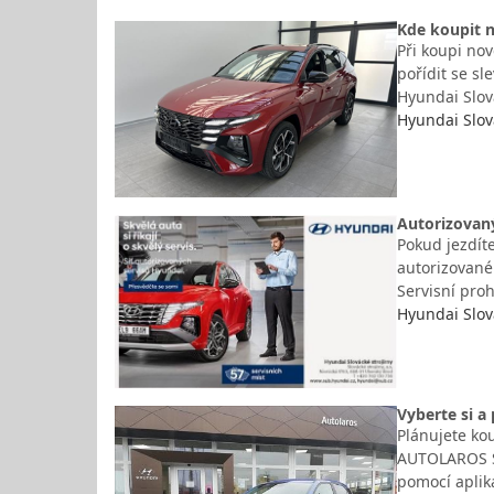
Kde koupit n
Při koupi no
pořídit se s
Hyundai Slov
Hyundai Slová
Autorizovaný
Pokud jezdíte
autorizovaném
Servisní pro
Hyundai Slová
Vyberte si a
Plánujete ko
AUTOLAROS SP
pomocí aplik