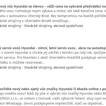
ový vůz Hyundai se slevou – nižší cena na vybrané předváděcí v
vého vozu rozhoduje nejen výbava a motor, ale také konečná cena.
levou v autosalonu Uherský Brod. Bez kompromisu na kvalitě pořídí
ácké strojírny v Uherském Brodě umožňuje…
cké strojírny - Slovácké strojírny, akciová společnost
 servis vozů Hyundai - zimní, letní servis vozu , akce na autodo
 s vozem Hyundai a chcete jej udržet v kondici po celý rok, využijt
 servisu. Pro klientelu z okolí Uherského Hradiště poskytuje servi
hlídku si můžete rezervovat…
cké strojírny - Slovácké strojírny, akciová společnost
 pořiďte nový nebo ojetý vůz značky Hyundai či Mazda online z 
upi nového vozu? Rádi by jste si vybrali vůz značky Hyundai nebo M
EED s.r.o., se sídlem v Ostravě, našli výborné řešení. Vozy nyní m
ace Whatsapp. Servis poskytujeme nepřetržitě, stačí se objednat…