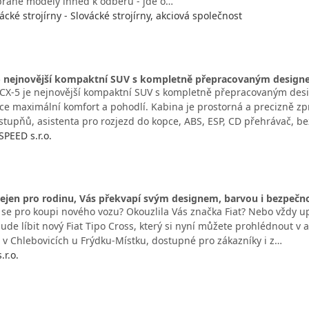
brané modely ihned k odběru - jde o…
cké strojírny - Slovácké strojírny, akciová společnost
- nejnovější kompaktní SUV s kompletně přepracovaným designe
X-5 je nejnovější kompaktní SUV s kompletně přepracovaným desig
ádce maximální komfort a pohodlí. Kabina je prostorná a precizně zp
 stupňů, asistenta pro rozjezd do kopce, ABS, ESP, CD přehrávač, b
PEED s.r.o.
nejen pro rodinu, Vás překvapí svým designem, barvou i bezpečno
e se pro koupi nového vozu? Okouzlila Vás značka Fiat? Nebo vždy u
ude líbit nový Fiat Tipo Cross, který si nyní můžete prohlédnout v au
e v Chlebovicích u Frýdku-Místku, dostupné pro zákazníky i z…
.r.o.