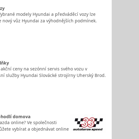
ozy
 Vybrané modely Hyundai a předváděcí vozy lze
te nový vůz Hyundai za výhodnějších podmínek.
plňky
e akční ceny na sezónní servis svého vozu v
sní služby Hyundai Slovácké strojírny Uherský Brod.
pohodlí domova
azda online? Ve společnosti
ůžete vybírat a objednávat online