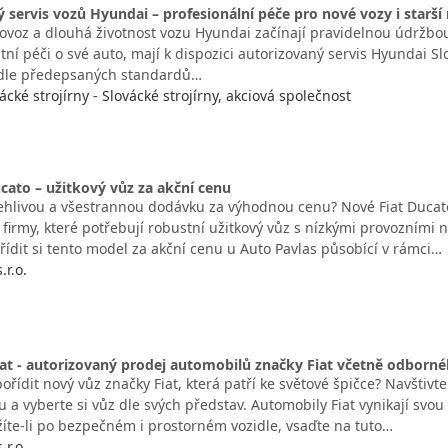
 servis vozů Hyundai – profesionální péče pro nové vozy i starší 
rovoz a dlouhá životnost vozu Hyundai začínají pravidelnou údržbou
itní péči o své auto, mají k dispozici autorizovaný servis Hyundai S
dle předepsaných standardů…
cké strojírny - Slovácké strojírny, akciová společnost
cato – užitkový vůz za akční cenu
ehlivou a všestrannou dodávku za výhodnou cenu? Nové Fiat Ducato
 firmy, které potřebují robustní užitkový vůz s nízkými provozními
ořídit si tento model za akční cenu u Auto Pavlas působící v rámci…
.r.o.
at - autorizovaný prodej automobilů značky Fiat včetně odborné
pořídit nový vůz značky Fiat, která patří ke světové špičce? Navštivte
 a vyberte si vůz dle svých představ. Automobily Fiat vynikají svou s
užíte-li po bezpečném i prostorném vozidle, vsaďte na tuto…
.r.o.