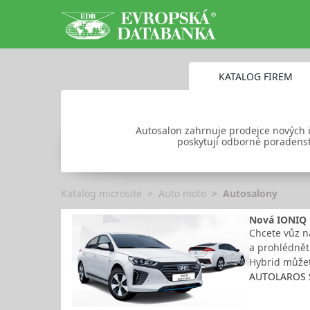
KATALOG FIREM
Autosalon zahrnuje prodejce nových i 
poskytují odborné poradenstv
Katalog microsite
Auto moto
Autosalony
Nová IONIQ 
Chcete vůz n
a prohlédnět
Hybrid můžet
AUTOLAROS S