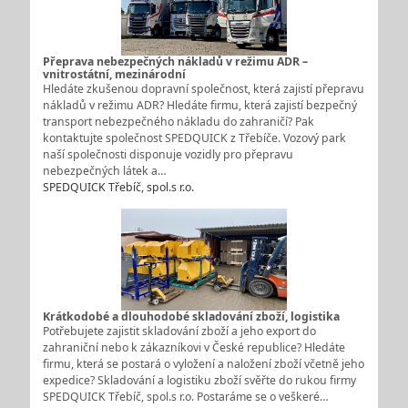
Přeprava nebezpečných nákladů v režimu ADR –
vnitrostátní, mezinárodní
Hledáte zkušenou dopravní společnost, která zajistí přepravu
nákladů v režimu ADR? Hledáte firmu, která zajistí bezpečný
transport nebezpečného nákladu do zahraničí? Pak
kontaktujte společnost SPEDQUICK z Třebíče. Vozový park
naší společnosti disponuje vozidly pro přepravu
nebezpečných látek a…
SPEDQUICK Třebíč, spol.s r.o.
Krátkodobé a dlouhodobé skladování zboží, logistika
Potřebujete zajistit skladování zboží a jeho export do
zahraniční nebo k zákazníkovi v České republice? Hledáte
firmu, která se postará o vyložení a naložení zboží včetně jeho
expedice? Skladování a logistiku zboží svěřte do rukou firmy
SPEDQUICK Třebíč, spol.s r.o. Postaráme se o veškeré…