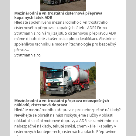
Mezinárodní a vnitrostátní cisternová přeprava
kapalných látek ADR
Hledáte spolehlivého mezinárodního či vnitrostátního
cisternového přepravce kapalných látek - ADR? Firma
Stratmann s.r.o. Vám ji zajistí. S cisternovou přepravou ADR
máme dlouholeté zkušenosti a plnou kvalifikaci. Vlastníme
spolehlivou techniku a moderní technologie pro bezpečný
převoz…
Stratmann s.r.o.
Mezinárodní a vnitrostátní přeprava nebezpečných
nákladů, cisternová doprava
Hledáte mezinárodního přepravce pro nebezpečné náklady?
Neváhejte se obrátit na nás! Poskytujeme služby v oblasti
nákladní silniční motorové dopravy a ADR se zaměřením na
nebezpečné náklady, tekuté směsi, chemikálie i kapaliny v
cisternových kontejnerech, cisternách a silách. Přepravíme