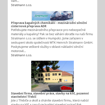
Vám…
Stratmann s.r.o.
Přeprava kapalných chemikálií - mezinárodní silniční
cisternová přeprava ADR
Potřebujete mezinárodního přepravce pro nebezpečné
materiály a kapaliny? Pak se bez váhání obraťte na naši firmu
Stratmann s.r.o. se sídlem v Humpolci. Jsme zařazeni v
seskupení okolo společnosti WTK Heinrich Stratmann GmbH.
Poskytujeme veškeré služby v oblasti nákladní silniční
motorové…
Stratmann s.r.o.
Stavební firma, stavební práce, stavby na klíč, pozemní
stavitelství Třebíč
Jste z Třebíče a okolí a sháníte stavební firmu, která nabízí
stavby na klíč a zaručuje kvalitní stavební práce? Pak