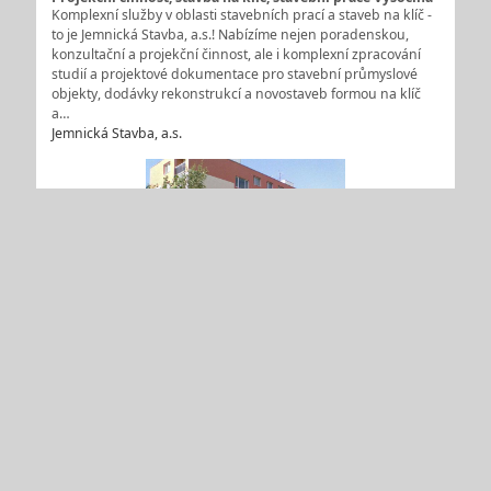
Komplexní služby v oblasti stavebních prací a staveb na klíč -
to je Jemnická Stavba, a.s.! Nabízíme nejen poradenskou,
konzultační a projekční činnost, ale i komplexní zpracování
studií a projektové dokumentace pro stavební průmyslové
objekty, dodávky rekonstrukcí a novostaveb formou na klíč
a…
Jemnická Stavba, a.s.
Stavební práce, stavby na klíč Jemnice
Provádíme stavební práce v okolí Třebíče a Jihlavy. Společnost
Jemnická Stavba, a.s. realizuje velké množství stavebních
prací, jako jsou dodávky rekonstrukcí a novostaveb formou
na klíč. Součástí našich služeb je také poradenská a
konzultační činnost při navrhování, organizování a…
Jemnická Stavba, a.s.