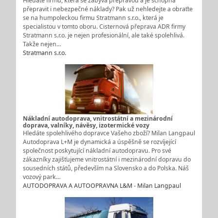
Hledáte firmu, která se zabývá přepravou a je schopna
přepravit i nebezpečné náklady? Pak už nehledejte a obraťte
se na humpoleckou firmu Stratmann s.r.o., která je
specialistou v tomto oboru. Cisternová přeprava ADR firmy
Stratmann s.r.o. je nejen profesionální, ale také spolehlivá.
Takže nejen…
Stratmann s.r.o.
Nákladní autodoprava, vnitrostátní a mezinárodní
doprava, valníky, návěsy, izotermické vozy
Hledáte spolehlivého dopravce Vašeho zboží? Milan Langpaul
Autodoprava L+M je dynamická a úspěšně se rozvíjející
společnost poskytující nákladní autodopravu. Pro své
zákazníky zajišťujeme vnitrostátní i mezinárodní dopravu do
sousedních států, především na Slovensko a do Polska. Náš
vozový park…
AUTODOPRAVA A AUTOOPRAVNA L&M - Milan Langpaul