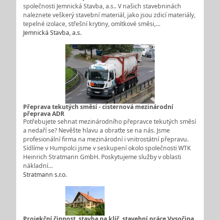
společnosti Jemnická Stavba, a.s.. V našich stavebninách
naleznete veškerý stavební materiál, jako jsou zdicí materiály,
tepelné izolace, střešní krytiny, omítkové směsi,…
Jemnická Stavba, a.s.
Přeprava tekutých směsí - cisternová mezinárodní
přeprava ADR
Potřebujete sehnat mezinárodního přepravce tekutých směsí
a nedaří se? Nevěšte hlavu a obraťte se na nás. Jsme
profesionální firma na mezinárodní i vnitrostátní přepravu.
Sídlíme v Humpolci jsme v seskupení okolo společnosti WTK
Heinrich Stratmann GmbH. Poskytujeme služby v oblasti
nákladní…
Stratmann s.r.o.
Projekční činnost, stavba na klíč, stavební práce Vysočina