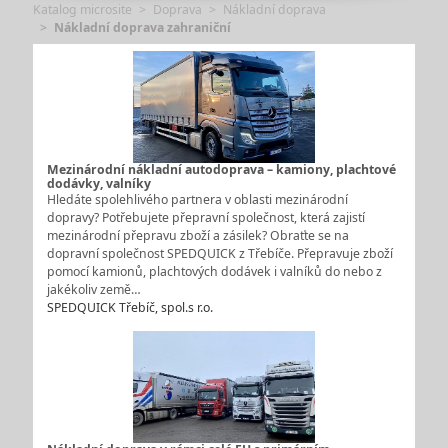
Katalog microsite
Doprava
Nákladní doprava
Nákladní doprava zahraniční
Mezinárodní nákladní autodoprava – kamiony, plachtové
dodávky, valníky
Hledáte spolehlivého partnera v oblasti mezinárodní
dopravy? Potřebujete přepravní společnost, která zajistí
mezinárodní přepravu zboží a zásilek? Obraťte se na
dopravní společnost SPEDQUICK z Třebíče. Přepravuje zboží
pomocí kamionů, plachtových dodávek i valníků do nebo z
jakékoliv země…
SPEDQUICK Třebíč, spol.s r.o.