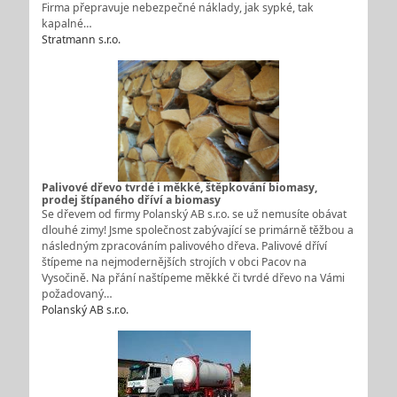
Firma přepravuje nebezpečné náklady, jak sypké, tak
kapalné…
Stratmann s.r.o.
Palivové dřevo tvrdé i měkké, štěpkování biomasy,
prodej štípaného dříví a biomasy
Se dřevem od firmy Polanský AB s.r.o. se už nemusíte obávat
dlouhé zimy! Jsme společnost zabývající se primárně těžbou a
následným zpracováním palivového dřeva. Palivové dříví
štípeme na nejmodernějších strojích v obci Pacov na
Vysočině. Na přání naštípeme měkké či tvrdé dřevo na Vámi
požadovaný…
Polanský AB s.r.o.