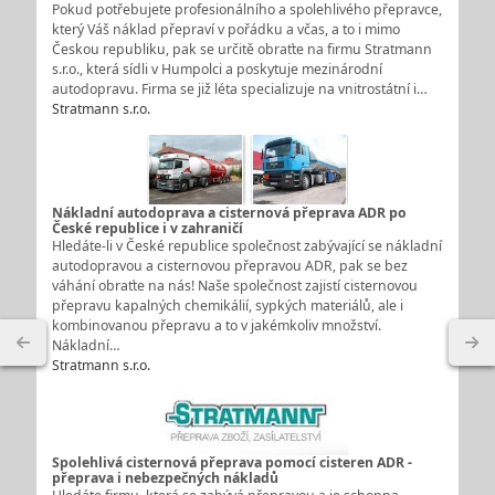
Pokud potřebujete profesionálního a spolehlivého přepravce,
který Váš náklad přepraví v pořádku a včas, a to i mimo
Českou republiku, pak se určitě obraťte na firmu Stratmann
s.r.o., která sídli v Humpolci a poskytuje mezinárodní
autodopravu. Firma se již léta specializuje na vnitrostátní i…
Stratmann s.r.o.
Nákladní autodoprava a cisternová přeprava ADR po
České republice i v zahraničí
Hledáte-li v České republice společnost zabývající se nákladní
autodopravou a cisternovou přepravou ADR, pak se bez
váhání obraťte na nás! Naše společnost zajistí cisternovou
přepravu kapalných chemikálií, sypkých materiálů, ale i
kombinovanou přepravu a to v jakémkoliv množství.
Nákladní…
Stratmann s.r.o.
Spolehlivá cisternová přeprava pomocí cisteren ADR -
přeprava i nebezpečných nákladů