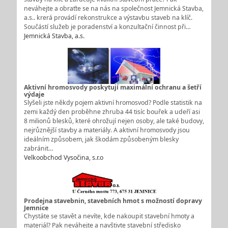
neváhejte a obraťte se na nás na společnost Jemnická Stavba,
a.s.. krerá provádí rekonstrukce a výstavbu staveb na klíč.
Součástí služeb je poradenství a konzultační činnost při…
Jemnická Stavba, a.s.
Aktivní hromosvody poskytují maximální ochranu a šetří
výdaje
Slyšeli jste někdy pojem aktivní hromosvod? Podle statistik na
zemi každý den proběhne zhruba 44 tisíc bouřek a udeří asi
8 milionů blesků, které ohrožují nejen osoby, ale také budovy,
nejrůznější stavby a materiály. A aktivní hromosvody jsou
ideálním způsobem, jak škodám způsobeným blesky
zabránit…
Velkoobchod Vysočina, s.r.o
Prodejna stavebnin, stavebních hmot s možností dopravy
Jemnice
Chystáte se stavět a nevíte, kde nakoupit stavební hmoty a
materiál? Pak neváhejte a navštivte stavební středisko