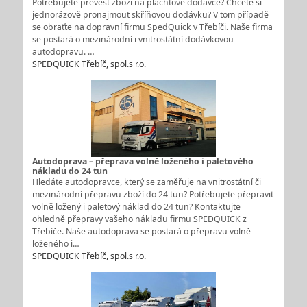
Potřebujete převést zboží na plachtové dodávce? Chcete si
jednorázově pronajmout skříňovou dodávku? V tom případě
se obraťte na dopravní firmu SpedQuick v Třebíči. Naše firma
se postará o mezinárodní i vnitrostátní dodávkovou
autodopravu. …
SPEDQUICK Třebíč, spol.s r.o.
Autodoprava – přeprava volně loženého i paletového
nákladu do 24 tun
Hledáte autodopravce, který se zaměřuje na vnitrostátní či
mezinárodní přepravu zboží do 24 tun? Potřebujete přepravit
volně ložený i paletový náklad do 24 tun? Kontaktujte
ohledně přepravy vašeho nákladu firmu SPEDQUICK z
Třebíče. Naše autodoprava se postará o přepravu volně
loženého i…
SPEDQUICK Třebíč, spol.s r.o.