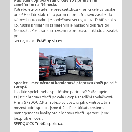
Nákladní doprava v rámci celé EU s primárním
zaměřením na Německo
Potřebujete pravidelně převážet zboží v rámci celé Evropské
unie? Hledáte stabilního partnera pro přepravu zásilek do
Německa? Kontaktujte společnost SPEDQUICK Třebíč, spol. s.
r.o. Našim primárním zaměřením je nákladní doprava do
Německa. Postaráme se ovšem i o přepravu nákladu a zásilek
po…
SPEDQUICK Třebíč, spol.s r.o.
Spedice – mezinárodní kamionová přeprava zboží po celé
Evropě
Hledáte spolehlivého spedičního partnera? Potřebujete
zajistit přepravu zboží po celé Evropě spediční společností?
Firma SPEDQUICK z Třebíče se postará jak o vnitrostátní i
mezinárodní spedici. Jsme držitelé certifikátu systému
managementu kvality pro přepravu zboží - garantujeme
bezproblémové…
SPEDQUICK Třebíč, spol.s r.o.