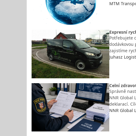
MTM Transpor
Expresní ryc
Potřebujete c
dodávkovou p
zajistíme ry
Juhasz Logist
Celní zdravo
Správně nasta
NNR Global L
deklarací. C
NNR Global Lo