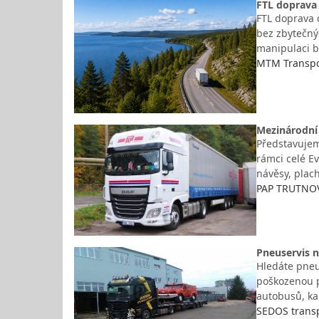
FTL doprava 
FTL doprava d
bez zbytečný
manipulaci b
MTM Transpor
Mezinárodní 
Představujem
rámci celé E
návěsy, plac
PAP TRUTNOV,
Pneuservis 
Hledáte pneu
poškozenou p
autobusů, kam
SEDOS transp