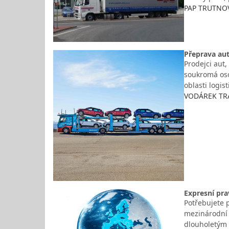
PAP TRUTNOV,
Přeprava aut
Prodejci aut
soukromá oso
oblasti logis
VODÁREK TRAN
Expresní pra
Potřebujete p
mezinárodní 
dlouholetým 