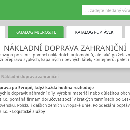
KATALOG MICROSITE
KATALOG POPTÁVEK
NÁKLADNÍ DOPRAVA ZAHRANIČNÍ
ována po silnici pomocí nákladních automobilů, ale také po želez
zí přepravu sypkých, kapalných i pevných látek, kontejnerů, palet 
Nákladní doprava zahraniční
eprava po Evropě, když každá hodina rozhoduje
rychle dopravit náhradní díly, výrobní materiál nebo důležitou obc
s s.r.o. pomáhá firmám doručovat zboží v krátkých termínech po Če
ovensku, Polsku i dalších zemích Evropské unie. Po odeslání poptá
s.r.o. - Logistické služby