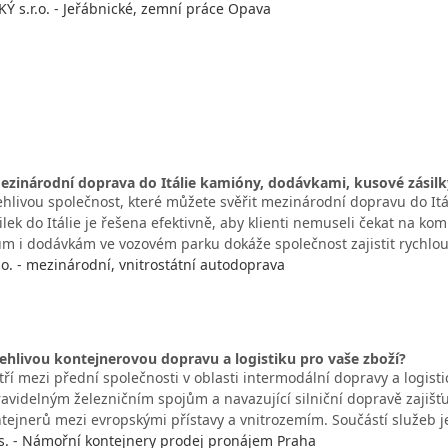
s.r.o. - Jeřábnické, zemní práce Opava
ezinárodní doprava do Itálie kamióny, dodávkami, kusové zásilk
ehlivou společnost, které můžete svěřit mezinárodní dopravu do Itá
lek do Itálie je řešena efektivně, aby klienti nemuseli čekat na k
m i dodávkám ve vozovém parku dokáže společnost zajistit rychlo
r.o. - mezinárodní, vnitrostátní autodoprava
ehlivou kontejnerovou dopravu a logistiku pro vaše zboží?
 mezi přední společnosti v oblasti intermodální dopravy a logistic
avidelným železničním spojům a navazující silniční dopravě zajišťu
tejnerů mezi evropskými přístavy a vnitrozemím. Součástí služeb 
. - Námořní kontejnery prodej pronájem Praha