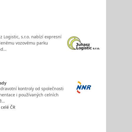
Logistic, s.r.o. nabízí expresní
volenému vozovému parku
lad…
lady
zdravotní kontroly od společnosti
mentace i používaných celních
ně…
 celé ČR