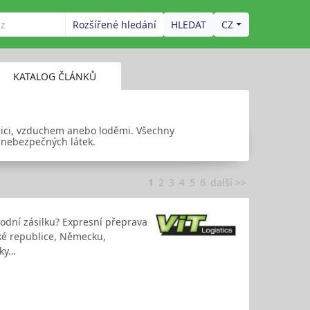
Rozšířené hledání
CZ
KATALOG ČLÁNKŮ
nici, vzduchem anebo loděmi. Všechny
i nebezpečných látek.
1
2
3
4
5
6
další >>
hodní zásilku? Expresní přeprava
ské republice, Německu,
vky…