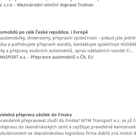
 s.r.o. - Mezinárodní silniční doprava Trutnov
omobilů po celé České republice, i Evropě
, automobilky, showroomy, přepravní společnosti – pokud jste jedn
ba a potřebujete přepravit vozidlo, kontaktujte společnost VODÁR
tiky a přepravy osobních automobilů, oprav nákladních vozidel či…
SPORT a.s. - Přepravce automobilů v ČR, EU
videlná přeprava zásilek do Finska
ravidelně přepravovat zboží do Finska? MTM Transport a.s. se již ř
dopravu do skandinávských zemí a zajišťuje pravidelné kamionové l
zkušenostem se skandinávskou logistikou firma dobře zná místní 