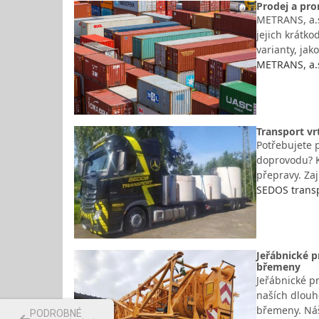
Prodej a pro
METRANS, a.s
jejich krátko
varianty, jak
METRANS, a.s
Transport vr
Potřebujete 
doprovodu? K
přepravy. Za
SEDOS transp
Jeřábnické p
břemeny
Jeřábnické pr
naších dlouh
břemeny. Náš
PODROBNÉ