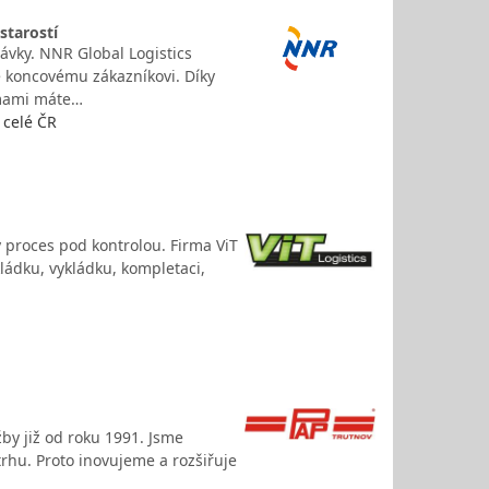
starostí
vky. NNR Global Logistics
ke koncovému zákazníkovi. Díky
rmami máte…
 celé ČR
 proces pod kontrolou. Firma ViT
kládku, vykládku, kompletaci,
žby již od roku 1991. Jsme
rhu. Proto inovujeme a rozšiřuje