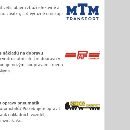
t větší objem zboží efektivně a
dnu zásilku, což výrazně omezuje
ce nákladů na dopravu
vnitrostátní silniční dopravu v
elkoobjemovými soupravami, mega
nskými…
 a opravy pneumatik
utomobilů? Potřebujete opravit
ik nákladních vozidel,
novic. Naši…