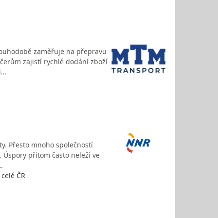
louhodobě zaměřuje na přepravu
čerům zajistí rychlé dodání zboží
i…
čty. Přesto mnoho společností
 Úspory přitom často neleží ve
…
 celé ČR