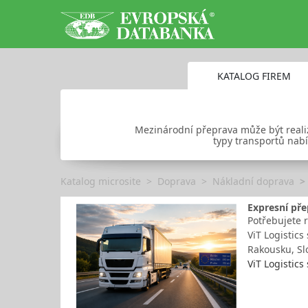
KATALOG FIREM
Mezinárodní přeprava může být realiz
typy transportů nabí
Katalog microsite
Doprava
Nákladní doprava
Expresní př
Potřebujete 
ViT Logistic
Rakousku, Sl
ViT Logistics 