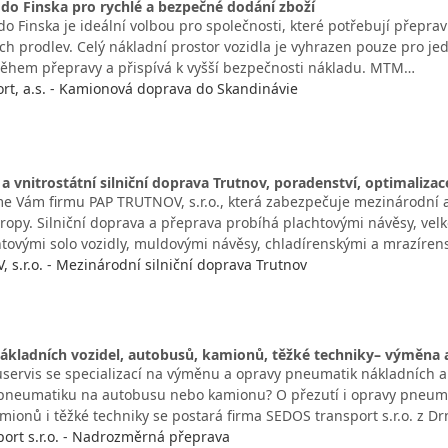
do Finska pro rychlé a bezpečné dodání zboží
o Finska je ideální volbou pro společnosti, které potřebují přepravi
ch prodlev. Celý nákladní prostor vozidla je vyhrazen pouze pro je
ěhem přepravy a přispívá k vyšší bezpečnosti nákladu. MTM…
t, a.s. - Kamionová doprava do Skandinávie
a vnitrostátní silniční doprava Trutnov, poradenství, optimaliza
e Vám firmu PAP TRUTNOV, s.r.o., která zabezpečuje mezinárodní a 
vropy. Silniční doprava a přeprava probíhá plachtovými návěsy, v
htovými solo vozidly, muldovými návěsy, chladírenskými a mrazíre
 s.r.o. - Mezinárodní silniční doprava Trutnov
nákladních vozidel, autobusů, kamionů, těžké techniky– výměna
servis se specializací na výměnu a opravy pneumatik nákladních a
neumatiku na autobusu nebo kamionu? O přezutí i opravy pneumat
ionů i těžké techniky se postará firma SEDOS transport s.r.o. z Dr
ort s.r.o. - Nadrozměrná přeprava