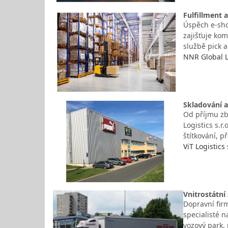
Fulfillment a
Úspěch e-sho
zajišťuje kom
službě pick 
NNR Global Lo
Skladování a
Od příjmu zb
Logistics s.r
štítkování, p
ViT Logistics 
Vnitrostátní
Dopravní firm
specialisté 
vozový park, 