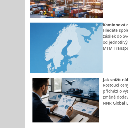
Kamionová d
Hledáte spol
zásilek do Š
od jednotliv
MTM Transpor
Jak snížit 
Rostoucí ceny
přichází o v
změně dodava
NNR Global Lo