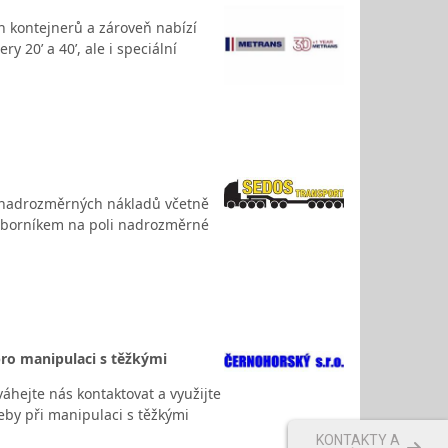
h kontejnerů a zároveň nabízí
 20’ a 40’, ale i speciální
rt nadrozměrných nákladů včetně
 odborníkem na poli nadrozměrné
pro manipulaci s těžkými
áhejte nás kontaktovat a využijte
eby při manipulaci s těžkými
KONTAKTY A