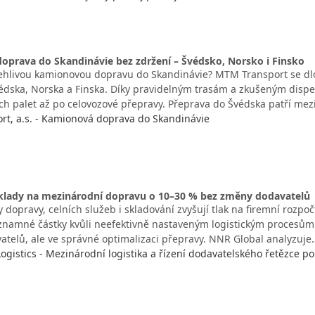
oprava do Skandinávie bez zdržení – Švédsko, Norsko i Finsko
ehlivou kamionovou dopravu do Skandinávie? MTM Transport se d
védska, Norska a Finska. Díky pravidelným trasám a zkušeným dispe
ých palet až po celovozové přepravy. Přeprava do Švédska patří mez
t, a.s. - Kamionová doprava do Skandinávie
náklady na mezinárodní dopravu o 10–30 % bez změny dodavatelů
 dopravy, celních služeb i skladování zvyšují tlak na firemní rozpo
ýznamné částky kvůli neefektivně nastaveným logistickým procesům.
telů, ale ve správné optimalizaci přepravy. NNR Global analyzuje
gistics - Mezinárodní logistika a řízení dodavatelského řetězce po