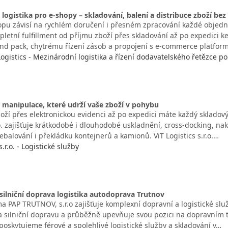
 logistika pro e-shopy – skladování, balení a distribuce zboží bez 
pu závisí na rychlém doručení i přesném zpracování každé objedná
pletní fulfillment od příjmu zboží přes skladování až po expedici 
and pack, chytrému řízení zásob a propojení s e-commerce platfo
gistics - Mezinárodní logistika a řízení dodavatelského řetězce po
 manipulace, které udrží vaše zboží v pohybu
oží přes elektronickou evidenci až po expedici máte každý skladový
.o. zajišťuje krátkodobé i dlouhodobé uskladnění, cross-docking, na
řebalování i překládku kontejnerů a kamionů. ViT Logistics s.r.o.…
s.r.o. - Logistické služby
 silniční doprava logistika autodoprava Trutnov
a PAP TRUTNOV, s.r.o zajišťuje komplexní dopravní a logistické slu
na silniční dopravu a průběžně upevňuje svou pozici na dopravním t
poskytujeme férové a spolehlivé logistické služby a skladování v…