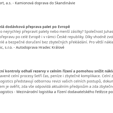
t, a.s. - Kamionová doprava do Skandinávie
hlá dodávková přeprava palet po Evropě
o nejrychleji přepravit palety nebo menší zásilky? Společnost Juhasz 
řepravu po celé Evropě i v rámci České republiky. Díky vhodně z
chlé a bezpečné doručení bez zbytečných překládání. Pro větší nák
ic, s.r.o. - Autodoprava Hradec Králové
tní kontroly odhalí rezervy v celním řízení a pomohou snížit nák
vené celní procesy šetří čas, peníze i zbytečné komplikace. Celní 
ogistics představují odbornou revizi vašich celních postupů, doku
ílem je ověřit, zda vše odpovídá aktuálním předpisům a zda zbyteč
gistics - Mezinárodní logistika a řízení dodavatelského řetězce po