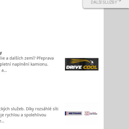
DALŠÍ SLUŽBY
y
lie a dalších zemí? Přeprava
ompletní naplnění kamionu.
u a…
kých služeb. Díky rozsáhlé síti
je rychlou a spolehlivou
je…