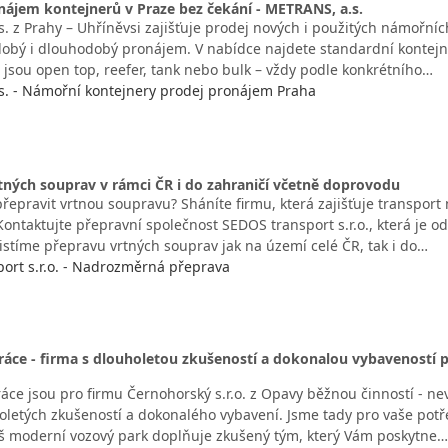
nájem kontejnerů v Praze bez čekání - METRANS, a.s.
. z Prahy – Uhříněvsi zajišťuje prodej nových i použitých námořníc
dobý i dlouhodobý pronájem. V nabídce najdete standardní kontejnery
o jsou open top, reefer, tank nebo bulk – vždy podle konkrétního…
. - Námořní kontejnery prodej pronájem Praha
tných souprav v rámci ČR i do zahraničí včetně doprovodu
přepravit vrtnou soupravu? Sháníte firmu, která zajišťuje transpo
ontaktujte přepravní společnost SEDOS transport s.r.o., která je
jistíme přepravu vrtných souprav jak na území celé ČR, tak i do…
ort s.r.o. - Nadrozměrná přeprava
ráce - firma s dlouholetou zkušeností a dokonalou vybaveností 
áce jsou pro firmu Černohorský s.r.o. z Opavy běžnou činností - nev
oletých zkušeností a dokonalého vybavení. Jsme tady pro vaše potř
 moderní vozový park doplňuje zkušený tým, který Vám poskytne…