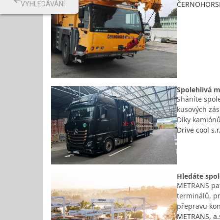
ČERNOHORSKÝ 
VYHLEDÁVÁNÍ
Spolehlivá m
Sháníte spol
kusových zási
Díky kamiónů
Drive cool s.
Hledáte spol
METRANS patří
terminálů, pr
přepravu kon
METRANS, a.s