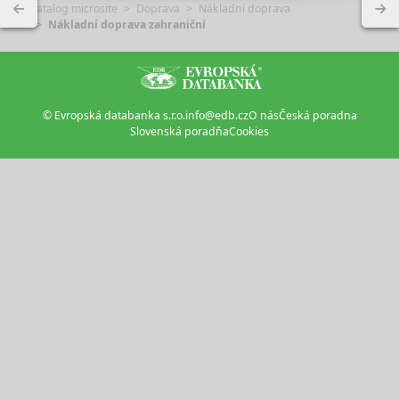
Katalog microsite
Doprava
Nákladní doprava
Nákladní doprava zahraniční
© Evropská databanka s.r.o.
info@edb.cz
O nás
Česká poradna
Slovenská poradňa
Cookies