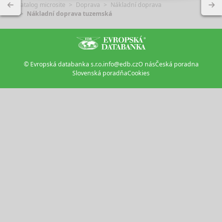
Katalog microsite
Doprava
Nákladní doprava
Nákladní doprava tuzemská
© Evropská databanka s.r.o.
info@edb.cz
O nás
Česká poradna
Slovenská poradňa
Cookies