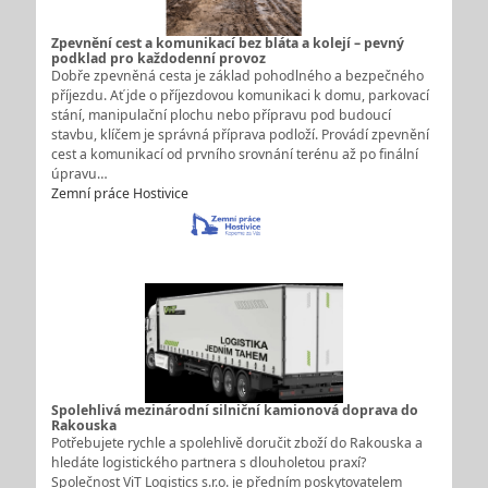
Zpevnění cest a komunikací bez bláta a kolejí – pevný
podklad pro každodenní provoz
Dobře zpevněná cesta je základ pohodlného a bezpečného
příjezdu. Ať jde o příjezdovou komunikaci k domu, parkovací
stání, manipulační plochu nebo přípravu pod budoucí
stavbu, klíčem je správná příprava podloží. Provádí zpevnění
cest a komunikací od prvního srovnání terénu až po finální
úpravu…
Zemní práce Hostivice
Spolehlivá mezinárodní silniční kamionová doprava do
Rakouska
Potřebujete rychle a spolehlivě doručit zboží do Rakouska a
hledáte logistického partnera s dlouholetou praxí?
Společnost ViT Logistics s.r.o. je předním poskytovatelem