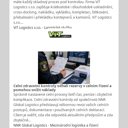
máte každý skladový proces pod kontrolou. Firma ViT
Logistics s.r.o. zajišťuje krátkodobé i dlouhodobé uskladnění,
cross-docking, nakládku, vykládku, kompletaci, štítkování,
přebalování i překládku kontejnerů a kamionů. ViT Logistics
s.r.o.…
ViT Logistics s.r.o. - Logistické služby
Celní zdravotní kontroly odhalí rezervy v celním řízení a
pomohou snížit náklady
Správně nastavené celní procesy šetří čas, peníze i zbytečné
komplikace. Celní zdravotní kontroly od společnosti NNR
Global Logistics představují odbornou revizi vašich celních
postupů, dokumentace i používaných celních deklarací.
Cílem je ověřit, zda vše odpovídá aktuálním předpisům a zda
zbytečně…
NNR Global Logistics - Mezinárodní logistika a řízení