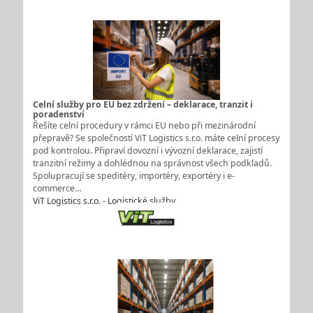
Celní služby pro EU bez zdržení – deklarace, tranzit i
poradenství
Řešíte celní procedury v rámci EU nebo při mezinárodní
přepravě? Se společností ViT Logistics s.r.o. máte celní procesy
pod kontrolou. Připraví dovozní i vývozní deklarace, zajistí
tranzitní režimy a dohlédnou na správnost všech podkladů.
Spolupracují se speditéry, importéry, exportéry i e-
commerce…
ViT Logistics s.r.o. - Logistické služby