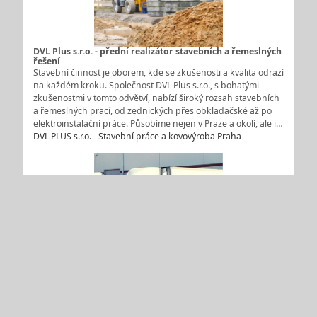
DVL Plus s.r.o. - přední realizátor stavebních a řemeslných
řešení
Stavební činnost je oborem, kde se zkušenosti a kvalita odrazí
na každém kroku. Společnost DVL Plus s.r.o., s bohatými
zkušenostmi v tomto odvětví, nabízí široký rozsah stavebních
a řemeslných prací, od zednických přes obkladačské až po
elektroinstalační práce. Působíme nejen v Praze a okolí, ale i…
DVL PLUS s.r.o. - Stavební práce a kovovýroba Praha
Přeprava menších zásilek po celém světě - Proč zvolit NNR
Global Logistics pro vaše LTL potřeby?
Firma NNR Global Logistics se stala synonymem pro excelenci
v oblasti logistiky a přepravy zboží. Jejich služby LTL (Less
than Truck Load) představují špičkové řešení pro zákazníky
po celém světě, kteří hledají flexibilitu, efektivitu a
udržitelnost v přepravě svých zásilek. Se službou LTL