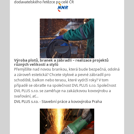
dodavatelského řetězce po celé ČR
Výroba plotů, branek a zábradlí – realizace projektů
různých velikostí a stylů
Přemýšlíte nad novou brankou, která bude bezpečná, odolná
a zároveň estetická? Chcete stylové a pevné zábradlí pro
schodiště, balkon nebo terasu, které vydrží roky? V tom
případě se obraťte na společnost DVL PLUS s.r.o. Společnost
DVL PLUS s.r.o. se zaměřuje na zakázkovou kovovýrobu a
svařování, ať…
DVL PLUS s.r.o. - Stavební práce a kovovýroba Praha