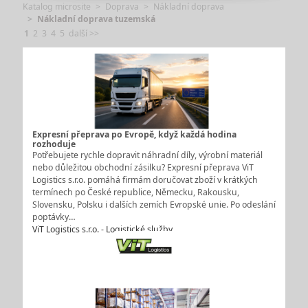
Katalog microsite
Doprava
Nákladní doprava
Nákladní doprava tuzemská
1
2
3
4
5
další >>
Expresní přeprava po Evropě, když každá hodina
rozhoduje
Potřebujete rychle dopravit náhradní díly, výrobní materiál
nebo důležitou obchodní zásilku? Expresní přeprava ViT
Logistics s.r.o. pomáhá firmám doručovat zboží v krátkých
termínech po České republice, Německu, Rakousku,
Slovensku, Polsku i dalších zemích Evropské unie. Po odeslání
poptávky…
ViT Logistics s.r.o. - Logistické služby