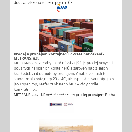
dodavatelského řetězce po celé ČR
Prodej a pronájem kontejnerů v Praze bez čekání -
METRANS, a.s.
METRANS, a.s. z Prahy – Uhříněvsi zajišťuje prodej nových i
použitých námořních kontejnerů a zároveň nabízí jejich
krátkodobý i dlouhodobý pronájem. V nabídce najdete
standardní kontejnery 20’ a 40’, ale i speciální varianty, jako
jsou open top, reefer, tank nebo bulk – vždy podle
konkrétního…
METRANS, a.s. - Námořní kontejnery prodej pronájem Praha