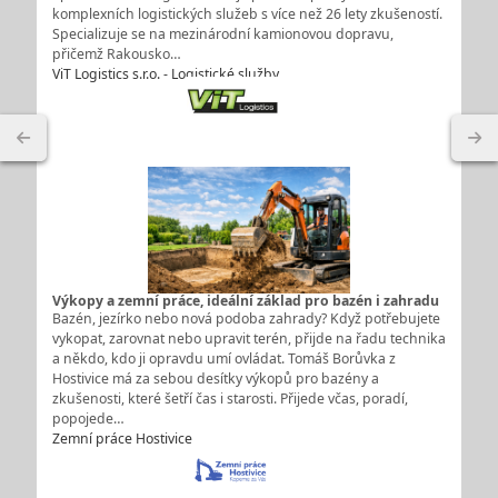
komplexních logistických služeb s více než 26 lety zkušeností.
Specializuje se na mezinárodní kamionovou dopravu,
přičemž Rakousko…
ViT Logistics s.r.o. - Logistické služby
Výkopy a zemní práce, ideální základ pro bazén i zahradu
Bazén, jezírko nebo nová podoba zahrady? Když potřebujete
vykopat, zarovnat nebo upravit terén, přijde na řadu technika
a někdo, kdo ji opravdu umí ovládat. Tomáš Borůvka z
Hostivice má za sebou desítky výkopů pro bazény a
zkušenosti, které šetří čas i starosti. Přijede včas, poradí,
popojede…
Zemní práce Hostivice