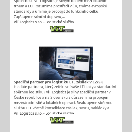
Společnost ViT Logistics je silným bodem mezi lokálním
trhem a EU. Rozumíme prostředí v ČR, známe evropské
standardy a umíme je propojit do funkčního celku.
Zajišťujeme silniční dopravu,…
ViT Logistics s.r.o. - Logistické služby
Spediční partner pro logistiku LTL zásilek v CZ/SK
Hledáte partnera, který zefektivní vaše LTL toky a standardní
sběrnou logistiku? ViT Logistics je silný spediční partner v
České republice a na Slovensku s důrazem na propojení
mezinárodní sítě a lokálních operací. Realizujeme sběrnou
službu LTL včetně konsolidace zásilek, svozu, nakládky a…
ViT Logistics s.r.o. - Logistické služby