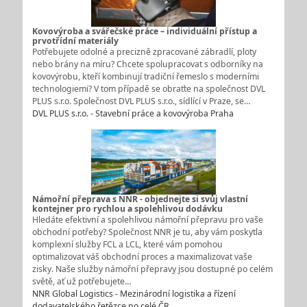
Kovovýroba a svářečské práce – individuální přístup a
prvotřídní materiály
Potřebujete odolné a precizně zpracované zábradlí, ploty
nebo brány na míru? Chcete spolupracovat s odborníky na
kovovýrobu, kteří kombinují tradiční řemeslo s moderními
technologiemi? V tom případě se obraťte na společnost DVL
PLUS s.r.o. Společnost DVL PLUS s.r.o., sídlící v Praze, se…
DVL PLUS s.r.o. - Stavební práce a kovovýroba Praha
Námořní přeprava s NNR - objednejte si svůj vlastní
kontejner pro rychlou a spolehlivou dodávku
Hledáte efektivní a spolehlivou námořní přepravu pro vaše
obchodní potřeby? Společnost NNR je tu, aby vám poskytla
komplexní služby FCL a LCL, které vám pomohou
optimalizovat váš obchodní proces a maximalizovat vaše
zisky. Naše služby námořní přepravy jsou dostupné po celém
světě, ať už potřebujete…
NNR Global Logistics - Mezinárodní logistika a řízení
dodavatelského řetězce po celé ČR