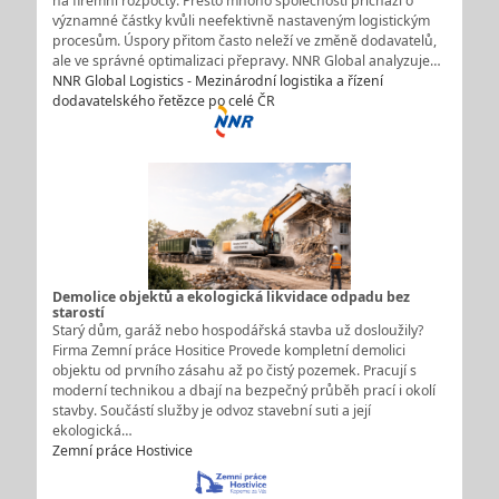
na firemní rozpočty. Přesto mnoho společností přichází o
významné částky kvůli neefektivně nastaveným logistickým
procesům. Úspory přitom často neleží ve změně dodavatelů,
ale ve správné optimalizaci přepravy. NNR Global analyzuje…
NNR Global Logistics - Mezinárodní logistika a řízení
dodavatelského řetězce po celé ČR
Demolice objektů a ekologická likvidace odpadu bez
starostí
Starý dům, garáž nebo hospodářská stavba už dosloužily?
Firma Zemní práce Hositice Provede kompletní demolici
objektu od prvního zásahu až po čistý pozemek. Pracují s
moderní technikou a dbají na bezpečný průběh prací i okolí
stavby. Součástí služby je odvoz stavební suti a její
ekologická…
Zemní práce Hostivice