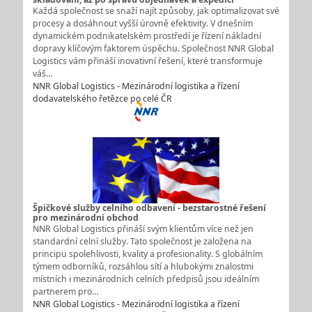
Každá společnost se snaží najít způsoby, jak optimalizovat své
procesy a dosáhnout vyšší úrovně efektivity. V dnešním
dynamickém podnikatelském prostředí je řízení nákladní
dopravy klíčovým faktorem úspěchu. Společnost NNR Global
Logistics vám přináší inovativní řešení, které transformuje
váš…
NNR Global Logistics - Mezinárodní logistika a řízení
dodavatelského řetězce po celé ČR
Špičkové služby celního odbavení - bezstarostné řešení
pro mezinárodní obchod
NNR Global Logistics přináší svým klientům více než jen
standardní celní služby. Tato společnost je založena na
principu spolehlivosti, kvality a profesionality. S globálním
týmem odborníků, rozsáhlou sítí a hlubokými znalostmi
místních i mezinárodních celních předpisů jsou ideálním
partnerem pro…
NNR Global Logistics - Mezinárodní logistika a řízení