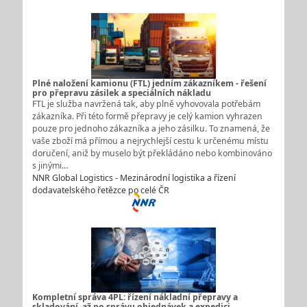
Plné naložení kamionu (FTL) jedním zákazníkem - řešení
pro přepravu zásilek a speciálních nákladu
FTL je služba navržená tak, aby plně vyhovovala potřebám
zákazníka. Při této formě přepravy je celý kamion vyhrazen
pouze pro jednoho zákazníka a jeho zásilku. To znamená, že
vaše zboží má přímou a nejrychlejší cestu k určenému místu
doručení, aniž by muselo být překládáno nebo kombinováno
s jinými…
NNR Global Logistics - Mezinárodní logistika a řízení
dodavatelského řetězce po celé ČR
Kompletní správa 4PL: řízení nákladní přepravy a
skladování, až po správu objednávek a expedici