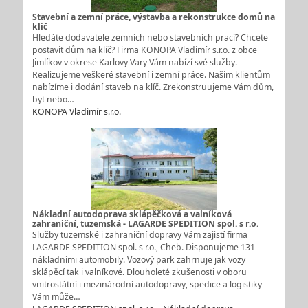
Stavební a zemní práce, výstavba a rekonstrukce domů na
klíč
Hledáte dodavatele zemních nebo stavebních prací? Chcete
postavit dům na klíč? Firma KONOPA Vladimír s.r.o. z obce
Jimlíkov v okrese Karlovy Vary Vám nabízí své služby.
Realizujeme veškeré stavební i zemní práce. Našim klientům
nabízíme i dodání staveb na klíč. Zrekonstruujeme Vám dům,
byt nebo…
KONOPA Vladimír s.r.o.
Nákladní autodoprava sklápěčková a valníková
zahraniční, tuzemská - LAGARDE SPEDITION spol. s r.o.
Služby tuzemské i zahraniční dopravy Vám zajistí firma
LAGARDE SPEDITION spol. s r.o., Cheb. Disponujeme 131
nákladními automobily. Vozový park zahrnuje jak vozy
sklápěcí tak i valníkové. Dlouholeté zkušenosti v oboru
vnitrostátní i mezinárodní autodopravy, spedice a logistiky
Vám může…