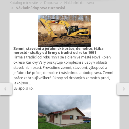
Katalog microsite
Doprava
Nákladní doprava
Nákladní doprava tuzemská
Zemní, stavební a jeřábnické práce, demolice, těžba
nerostů - služby od firmy s tradicí od roku 1991
Firma s tradicí od roku 1991 se sídlem ve městě Nová Role v
okrese Karlovy Vary poskytuje komplexní služby v oblasti
stavebních prací. Provádíme zemní, stavební, výkopové a
jeřábnické práce, demolice i následnou autodopravu. Zemní
práce zahrnují veškeré úkony od drobných zemních prací,
jako jsou…
LB spol.s r.o.