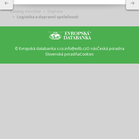
Katalog microsite
Doprava
Logistika a dopravní společnosti
© Evropská databanka s.r.o.
info@edb.cz
O nás
Česká poradna
Slovenská poradňa
Cookies