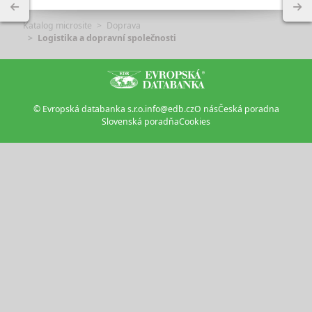
Katalog microsite
Doprava
Logistika a dopravní společnosti
© Evropská databanka s.r.o.
info@edb.cz
O nás
Česká poradna
Slovenská poradňa
Cookies