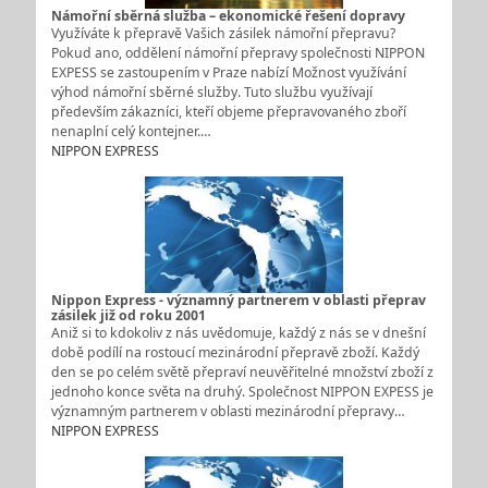
Námořní sběrná služba – ekonomické řešení dopravy
Využíváte k přepravě Vašich zásilek námořní přepravu?
Pokud ano, oddělení námořní přepravy společnosti NIPPON
EXPESS se zastoupením v Praze nabízí Možnost využívání
výhod námořní sběrné služby. Tuto službu využívají
především zákazníci, kteří objeme přepravovaného zboří
nenaplní celý kontejner.…
NIPPON EXPRESS
Nippon Express - významný partnerem v oblasti přeprav
zásilek již od roku 2001
Aniž si to kdokoliv z nás uvědomuje, každý z nás se v dnešní
době podílí na rostoucí mezinárodní přepravě zboží. Každý
den se po celém světě přepraví neuvěřitelné množství zboží z
jednoho konce světa na druhý. Společnost NIPPON EXPESS je
významným partnerem v oblasti mezinárodní přepravy…
NIPPON EXPRESS