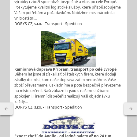
výrobky i zboží spolehlivě, bezpečně a včas po celé Evropě.
Poskytujeme kvalitní logistické služby, které přizpůsobujeme
Vašim potřebám a požadavkům. Nabízíme mezinárodní a
vnitrostátní…
DORYS CZ, s.r.o. - Transport - Spedition
Kamionová doprava Příbram, transport po celé Evropě
Během let jsme si získali síť přátelských firem, které dodají
zásilky do míst, kam naše doprava zatím nedosáhne. Vaše
zboží převezmeme, uskladníme a poté bezpečně převezeme
na místo určení. Naši zákazníci jsou s našimi službami
spokojeni. Firemní dispečeři zrealizují Vaši objednávku
každý…
DORYS CZ, s.r.o. - Transport - Spedition
Export zboží do Anglie - od jedné palety až po 24 tun