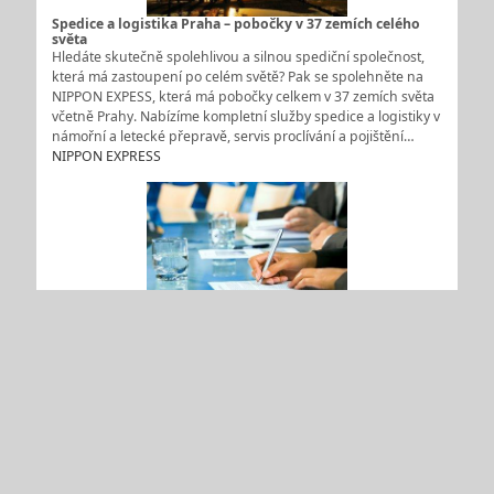
Spedice a logistika Praha – pobočky v 37 zemích celého
světa
Hledáte skutečně spolehlivou a silnou spediční společnost,
která má zastoupení po celém světě? Pak se spolehněte na
NIPPON EXPESS, která má pobočky celkem v 37 zemích světa
včetně Prahy. Nabízíme kompletní služby spedice a logistiky v
námořní a letecké přepravě, servis proclívání a pojištění…
NIPPON EXPRESS
Pojištění zásilek Praha – kompenzace následků poškození
při přepravě
Společnosti NIPPON EXPESS si zakládá na ohleduplném
zacházení se zbožím, které přepravuje. Ani při té největší
opatrnosti se však v ojedinělých případech nelze vyhnout
drobnějšímu poškození zásilek. Tato rizika pramení převážně
z překládek, změnách dopravních prostředků a jiných
nepředvídatelných…
NIPPON EXPRESS