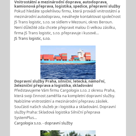
Vnitrostátní a mezinárodní doprava, autodoprava,
kamionová přeprava, logistika, spedice, přepravní služby
Pokud hledáte spolehlivou firmu, která provádí vnitrostátní a
mezinárodní autodopravu, neváhejte kontaktovat společnost
JS Trans logistic, s.r.o. se sídlem v Mezouni, okres Beroun.
Není důležité zda chcete přepravit malou či velkou zásilku,
firma JS Trans logistic, s.r.o. přepravuje i kusové…
JS Trans logistic, s.r.o.
Dopravní služby Praha, silniční, letecká, námořní,
železniční přeprava a logistika, skladování
Představujeme Vám firmu Cargologix s.r.o. z okresu Praha,
která svoji činnost zaměřila na kompletní dopravní služby.
Nabízíme vnitrostátní a mezinárodní přepravu zásilek.
Součástí našich služeb je i logistika a skladování. Dopravní
služby Praha: Skladová logistika Silniční přeprava
SystemPlus…
Cargologix s.r.o. - dopravní služby