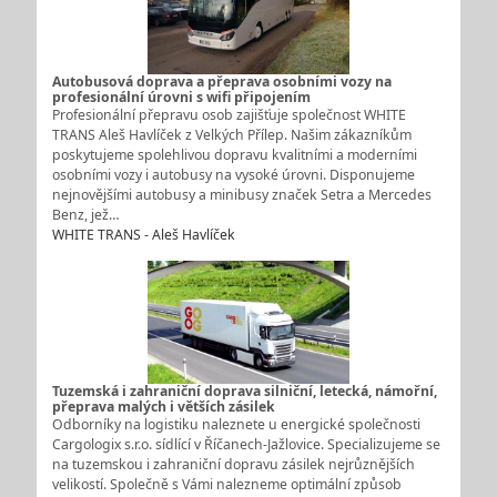
Autobusová doprava a přeprava osobními vozy na
profesionální úrovni s wifi připojením
Profesionální přepravu osob zajišťuje společnost WHITE
TRANS Aleš Havlíček z Velkých Přílep. Našim zákazníkům
poskytujeme spolehlivou dopravu kvalitními a moderními
osobními vozy i autobusy na vysoké úrovni. Disponujeme
nejnovějšími autobusy a minibusy značek Setra a Mercedes
Benz, jež…
WHITE TRANS - Aleš Havlíček
Tuzemská i zahraniční doprava silniční, letecká, námořní,
přeprava malých i větších zásilek
Odborníky na logistiku naleznete u energické společnosti
Cargologix s.r.o. sídlící v Říčanech-Jažlovice. Specializujeme se
na tuzemskou i zahraniční dopravu zásilek nejrůznějších
velikostí. Společně s Vámi nalezneme optimální způsob