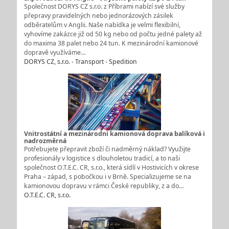
Společnost DORYS CZ s.r.o. z Příbrami nabízí své služby
přepravy pravidelných nebo jednorázových zásilek
odběratelům v Anglii. Naše nabídka je velmi flexibilní,
vyhovíme zakázce již od 50 kg nebo od počtu jedné palety až
do maxima 38 palet nebo 24 tun. K mezinárodní kamionové
dopravě využíváme…
DORYS CZ, s.r.o. - Transport - Spedition
Vnitrostátní a mezinárodní kamionová doprava balíková i
nadrozměrná
Potřebujete přepravit zboží či nadměrný náklad? Využijte
profesionály v logistice s dlouholetou tradicí, a to naši
společnost O.T.E.C. CR, s.r.o., která sídlí v Hostivicích v okrese
Praha – západ, s pobočkou i v Brně. Specializujeme se na
kamionovou dopravu v rámci České republiky, z a do…
O.T.E.C. CR, s.r.o.