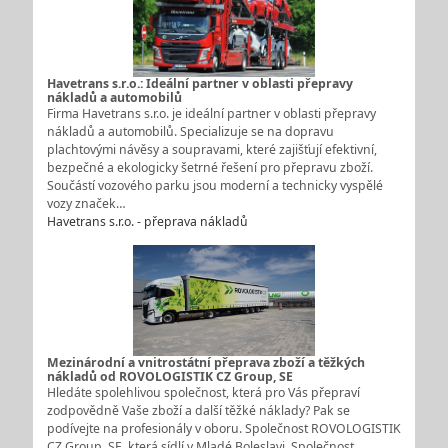
Havetrans s.r.o.: Ideální partner v oblasti přepravy
nákladů a automobilů
Firma Havetrans s.r.o. je ideální partner v oblasti přepravy
nákladů a automobilů. Specializuje se na dopravu
plachtovými návěsy a soupravami, které zajišťují efektivní,
bezpečné a ekologicky šetrné řešení pro přepravu zboží.
Součástí vozového parku jsou moderní a technicky vyspělé
vozy značek…
Havetrans s.r.o. - přeprava nákladů
Mezinárodní a vnitrostátní přeprava zboží a těžkých
nákladů od ROVOLOGISTIK CZ Group, SE
Hledáte spolehlivou společnost, která pro Vás přepraví
zodpovědně Vaše zboží a další těžké náklady? Pak se
podívejte na profesionály v oboru. Společnost ROVOLOGISTIK
CZ Group, SE, která sídlí v Mladé Boleslavi. Společnost