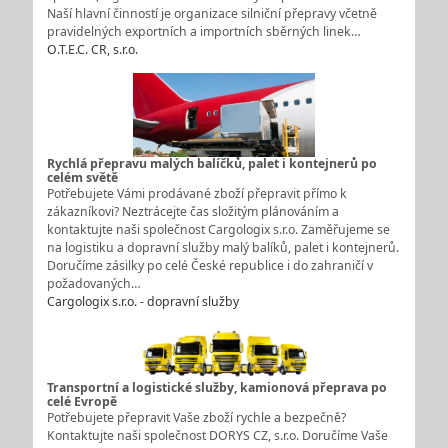
Naší hlavní činností je organizace silniční přepravy včetně
pravidelných exportních a importních sběrných linek…
O.T.E.C. CR, s.r.o.
Rychlá přepravu malých balíčků, palet i kontejnerů po
celém světě
Potřebujete Vámi prodávané zboží přepravit přímo k
zákazníkovi? Neztrácejte čas složitým plánováním a
kontaktujte naši společnost Cargologix s.r.o. Zaměřujeme se
na logistiku a dopravní služby malý balíků, palet i kontejnerů.
Doručíme zásilky po celé České republice i do zahraničí v
požadovaných…
Cargologix s.r.o. - dopravní služby
Transportní a logistické služby, kamionová přeprava po
celé Evropě
Potřebujete přepravit Vaše zboží rychle a bezpečně?
Kontaktujte naši společnost DORYS CZ, s.r.o. Doručíme Vaše