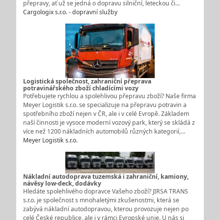
přepravy, ať už se jedná o dopravu silniční, leteckou či…
Cargologix s.r.o. - dopravní služby
Logistická společnost, zahraniční přeprava
potravinářského zboží chladícími vozy
Potřebujete rychlou a spolehlivou přepravu zboží? Naše firma
Meyer Logistik s.r.o. se specializuje na přepravu potravin a
spotřebního zboží nejen v ČR, ale i v celé Evropě. Základem
naší činnosti je vysoce moderní vozový park, který se skládá z
více než 1200 nákladních automobilů různých kategorií,…
Meyer Logistik s.r.o.
Nákladní autodoprava tuzemská i zahraniční, kamiony,
návěsy low-deck, dodávky
Hledáte spolehlivého dopravce Vašeho zboží? JIRSA TRANS
s.r.o. je společnost s mnohaletými zkušenostmi, která se
zabývá nákladní autodopravou, kterou provozuje nejen po
celé České republice, ale i v rámci Evropské unie. U nás si