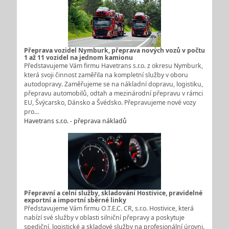
Přeprava vozidel Nymburk, přeprava nových vozů v počtu
1 až 11 vozidel na jednom kamionu
Představujeme Vám firmu Havetrans s.r.o. z okresu Nymburk,
která svoji činnost zaměřila na kompletní služby v oboru
autodopravy. Zaměřujeme se na nákladní dopravu, logistiku,
přepravu automobilů, odtah a mezinárodní přepravu v rámci
EU, Švýcarsko, Dánsko a Švédsko. Přepravujeme nové vozy
pro…
Havetrans s.r.o. - přeprava nákladů
Přepravní a celní služby, skladování Hostivice, pravidelné
exportní a importní sběrné linky
Představujeme Vám firmu O.T.E.C. CR, s.r.o. Hostivice, která
nabízí své služby v oblasti silniční přepravy a poskytuje
spediční, logistické a skladové služby na profesionální úrovni.