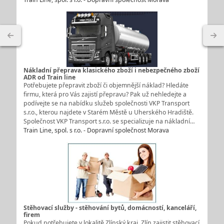
Nákladní přeprava klasického zboží i nebezpečného zboží
ADR od Train line
Potřebujete přepravit zboží či objemnější náklad? Hledáte
firmu, která pro Vás zajistí přepravu? Pak už nehledejte a
podívejte se na nabídku služeb společnosti VKP Transport
s.r.o., kterou najdete v Starém Městě u Uherského Hradiště.
Společnost VKP Transport s.r.o. se specializuje na nákladní…
Train Line, spol. s r.o. - Dopravní společnost Morava
Stěhovací služby - stěhování bytů, domácností, kanceláří,
firem
Pokud potřebujete v lokalitě Zlínský kraj, Zlín zajistit stěhovací