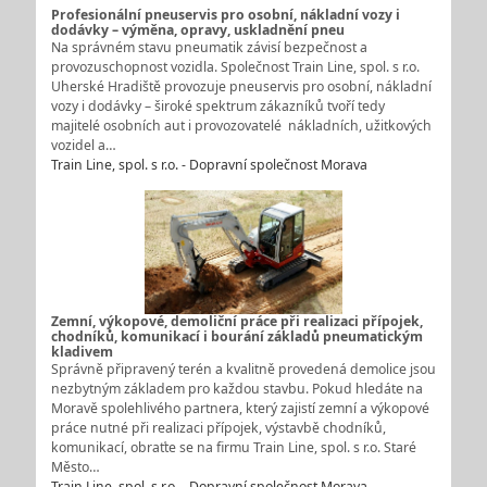
Profesionální pneuservis pro osobní, nákladní vozy i
dodávky – výměna, opravy, uskladnění pneu
Na správném stavu pneumatik závisí bezpečnost a
provozuschopnost vozidla. Společnost Train Line, spol. s r.o.
Uherské Hradiště provozuje pneuservis pro osobní, nákladní
vozy i dodávky – široké spektrum zákazníků tvoří tedy
majitelé osobních aut i provozovatelé nákladních, užitkových
vozidel a…
Train Line, spol. s r.o. - Dopravní společnost Morava
Zemní, výkopové, demoliční práce při realizaci přípojek,
chodníků, komunikací i bourání základů pneumatickým
kladivem
Správně připravený terén a kvalitně provedená demolice jsou
nezbytným základem pro každou stavbu. Pokud hledáte na
Moravě spolehlivého partnera, který zajistí zemní a výkopové
práce nutné při realizaci přípojek, výstavbě chodníků,
komunikací, obraťte se na firmu Train Line, spol. s r.o. Staré
Město…
Train Line, spol. s r.o. - Dopravní společnost Morava