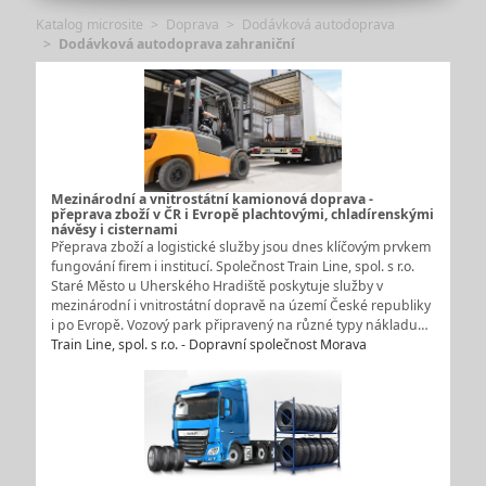
Katalog microsite
Doprava
Dodávková autodoprava
Dodávková autodoprava zahraniční
Mezinárodní a vnitrostátní kamionová doprava -
přeprava zboží v ČR i Evropě plachtovými, chladírenskými
návěsy i cisternami
Přeprava zboží a logistické služby jsou dnes klíčovým prvkem
fungování firem i institucí. Společnost Train Line, spol. s r.o.
Staré Město u Uherského Hradiště poskytuje služby v
mezinárodní i vnitrostátní dopravě na území České republiky
i po Evropě. Vozový park připravený na různé typy nákladu…
Train Line, spol. s r.o. - Dopravní společnost Morava