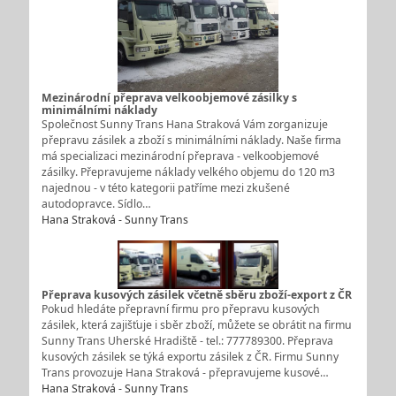
Mezinárodní přeprava velkoobjemové zásilky s
minimálními náklady
Společnost Sunny Trans Hana Straková Vám zorganizuje
přepravu zásilek a zboží s minimálními náklady. Naše firma
má specializaci mezinárodní přeprava - velkoobjemové
zásilky. Přepravujeme náklady velkého objemu do 120 m3
najednou - v této kategorii patříme mezi zkušené
autodopravce. Sídlo…
Hana Straková - Sunny Trans
Přeprava kusových zásilek včetně sběru zboží-export z ČR
Pokud hledáte přepravní firmu pro přepravu kusových
zásilek, která zajišťuje i sběr zboží, můžete se obrátit na firmu
Sunny Trans Uherské Hradiště - tel.: 777789300. Přeprava
kusových zásilek se týká exportu zásilek z ČR. Firmu Sunny
Trans provozuje Hana Straková - přepravujeme kusové…
Hana Straková - Sunny Trans