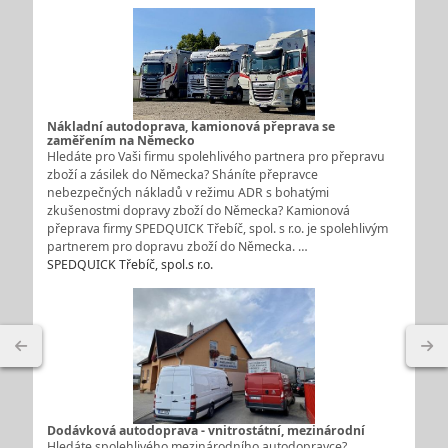
Nákladní autodoprava, kamionová přeprava se
zaměřením na Německo
Hledáte pro Vaši firmu spolehlivého partnera pro přepravu
zboží a zásilek do Německa? Sháníte přepravce
nebezpečných nákladů v režimu ADR s bohatými
zkušenostmi dopravy zboží do Německa? Kamionová
přeprava firmy SPEDQUICK Třebíč, spol. s r.o. je spolehlivým
partnerem pro dopravu zboží do Německa. …
SPEDQUICK Třebíč, spol.s r.o.
Dodávková autodoprava - vnitrostátní, mezinárodní
Hledáte spolehlivého mezinárodního autodopravce?