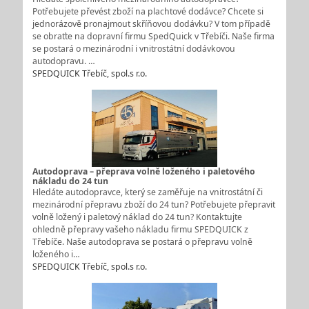
Potřebujete převést zboží na plachtové dodávce? Chcete si
jednorázově pronajmout skříňovou dodávku? V tom případě
se obraťte na dopravní firmu SpedQuick v Třebíči. Naše firma
se postará o mezinárodní i vnitrostátní dodávkovou
autodopravu. …
SPEDQUICK Třebíč, spol.s r.o.
Autodoprava – přeprava volně loženého i paletového
nákladu do 24 tun
Hledáte autodopravce, který se zaměřuje na vnitrostátní či
mezinárodní přepravu zboží do 24 tun? Potřebujete přepravit
volně ložený i paletový náklad do 24 tun? Kontaktujte
ohledně přepravy vašeho nákladu firmu SPEDQUICK z
Třebíče. Naše autodoprava se postará o přepravu volně
loženého i…
SPEDQUICK Třebíč, spol.s r.o.