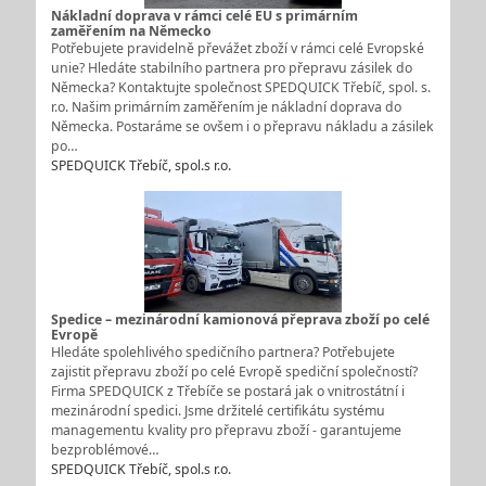
Nákladní doprava v rámci celé EU s primárním
zaměřením na Německo
Potřebujete pravidelně převážet zboží v rámci celé Evropské
unie? Hledáte stabilního partnera pro přepravu zásilek do
Německa? Kontaktujte společnost SPEDQUICK Třebíč, spol. s.
r.o. Našim primárním zaměřením je nákladní doprava do
Německa. Postaráme se ovšem i o přepravu nákladu a zásilek
po…
SPEDQUICK Třebíč, spol.s r.o.
Spedice – mezinárodní kamionová přeprava zboží po celé
Evropě
Hledáte spolehlivého spedičního partnera? Potřebujete
zajistit přepravu zboží po celé Evropě spediční společností?
Firma SPEDQUICK z Třebíče se postará jak o vnitrostátní i
mezinárodní spedici. Jsme držitelé certifikátu systému
managementu kvality pro přepravu zboží - garantujeme
bezproblémové…
SPEDQUICK Třebíč, spol.s r.o.