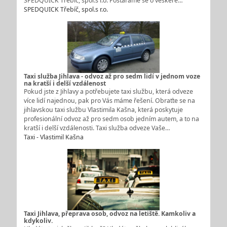
SPEDQUICK Třebíč, spol.s r.o. Postaráme se o veškeré…
SPEDQUICK Třebíč, spol.s r.o.
Taxi služba Jihlava - odvoz až pro sedm lidí v jednom voze
na kratší i delší vzdálenost
Pokud jste z Jihlavy a potřebujete taxi službu, která odveze
více lidí najednou, pak pro Vás máme řešení. Obraťte se na
jihlavskou taxi službu Vlastimila Kašna, která poskytuje
profesionální odvoz až pro sedm osob jedním autem, a to na
kratší i delší vzdálenosti. Taxi služba odveze Vaše…
Taxi - Vlastimil Kašna
Taxi Jihlava, přeprava osob, odvoz na letiště. Kamkoliv a
kdykoliv.