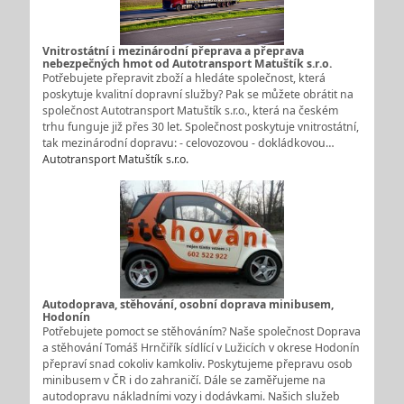
Vnitrostátní i mezinárodní přeprava a přeprava
nebezpečných hmot od Autotransport Matuštík s.r.o.
Potřebujete přepravit zboží a hledáte společnost, která
poskytuje kvalitní dopravní služby? Pak se můžete obrátit na
společnost Autotransport Matuštík s.r.o., která na českém
trhu funguje již přes 30 let. Společnost poskytuje vnitrostátní,
tak mezinárodní dopravu: - celovozovou - dokládkovou…
Autotransport Matuštík s.r.o.
Autodoprava, stěhování, osobní doprava minibusem,
Hodonín
Potřebujete pomoct se stěhováním? Naše společnost Doprava
a stěhování Tomáš Hrnčiřík sídlící v Lužicích v okrese Hodonín
přepraví snad cokoliv kamkoliv. Poskytujeme přepravu osob
minibusem v ČR i do zahraničí. Dále se zaměřujeme na
autodopravu nákladními vozy i dodávkami. Našich služeb