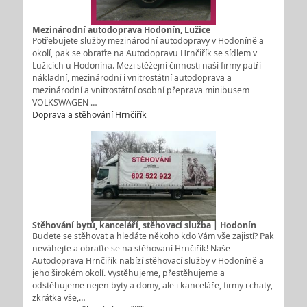
Mezinárodní autodoprava Hodonín, Lužice
Potřebujete služby mezinárodní autodopravy v Hodoníně a
okolí, pak se obraťte na Autodopravu Hrnčiřík se sídlem v
Lužicích u Hodonína. Mezi stěžejní činnosti naší firmy patří
nákladní, mezinárodní i vnitrostátní autodoprava a
mezinárodní a vnitrostátní osobní přeprava minibusem
VOLKSWAGEN …
Doprava a stěhování Hrnčiřík
Stěhování bytů, kanceláří, stěhovací služba | Hodonín
Budete se stěhovat a hledáte někoho kdo Vám vše zajistí? Pak
neváhejte a obraťte se na stěhovaní Hrnčiřík! Naše
Autodoprava Hrnčiřík nabízí stěhovací služby v Hodoníně a
jeho širokém okolí. Vystěhujeme, přestěhujeme a
odstěhujeme nejen byty a domy, ale i kanceláře, firmy i chaty,
zkrátka vše,…