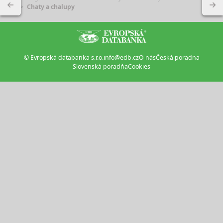
Chaty a chalupy
© Evropská databanka s.r.o.
info@edb.cz
O nás
Česká poradna
Slovenská poradňa
Cookies