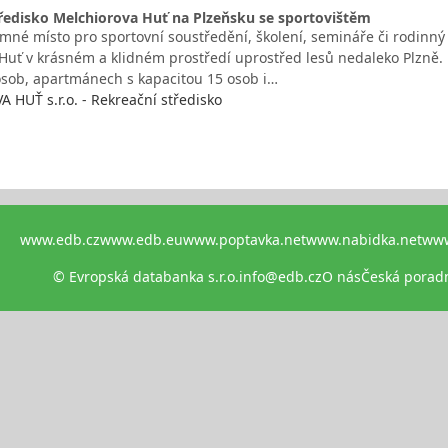
ředisko Melchiorova Huť na Plzeňsku se sportovištěm
emné místo pro sportovní soustředění, školení, semináře či rodinn
Huť v krásném a klidném prostředí uprostřed lesů nedaleko Plzně.
osob, apartmánech s kapacitou 15 osob i…
HUŤ s.r.o. - Rekreační středisko
www.edb.cz
www.edb.eu
www.poptavka.net
www.nabidka.net
www
© Evropská databanka s.r.o.
info@edb.cz
O nás
Česká porad