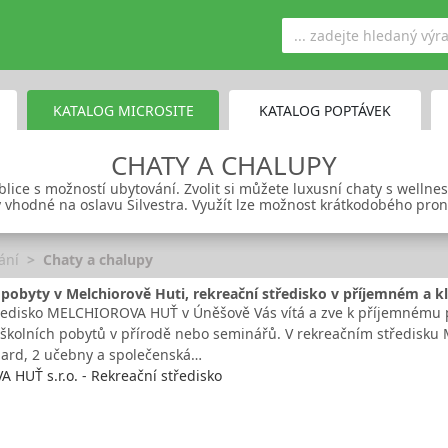
KATALOG MICROSITE
KATALOG POPTÁVEK
CHATY A CHALUPY
lice s možností ubytování. Zvolit si můžete luxusní chaty s wellne
 vhodné na oslavu Silvestra. Využít lze možnost krátkodobého pro
ání
Chaty a chalupy
í pobyty v Melchiorově Huti, rekreační středisko v příjemném a k
ředisko MELCHIOROVA HUŤ v Úněšově Vás vítá a zve k příjemnému pr
 školních pobytů v přírodě nebo seminářů. V rekreačním středisk
liard, 2 učebny a společenská…
HUŤ s.r.o. - Rekreační středisko