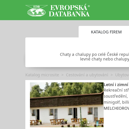
KATALOG FIREM
Chaty a chalupy po celé České repub
levné chaty nebo chalupy
Katalog microsite
Cestování a ubytování
Ubytov
Letní i zimn
Rekreační st
soustředění,
minigolf, bil
MELCHIOROVA 