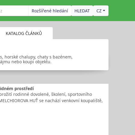
Rozšířené hledání
CZ
KATALOG ČLÁNKŮ
ss, horské chalupy, chaty s bazénem,
nájmu nebo koupi objektu.
lidném prostředí
ožití rodinné dovolené, školení, sportovního
u MELCHIOROVA HUŤ se nachází venkovní koupaliště,