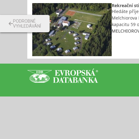
Rekreační st
Hledáte příj
Melchiorova 
PODROBNÉ
kapacitu 59 
VYHLEDÁVÁNÍ
MELCHIOROVA 