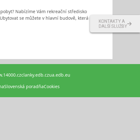
ý pobyt? Nabízíme Vám rekreační středisko
 Ubytovat se můžete v hlavní budově, která má
KONTAKTY A
DALŠÍ SLUŽBY
.14000.cz
clanky.edb.cz
ua.edb.eu
na
Slovenská poradňa
Cookies