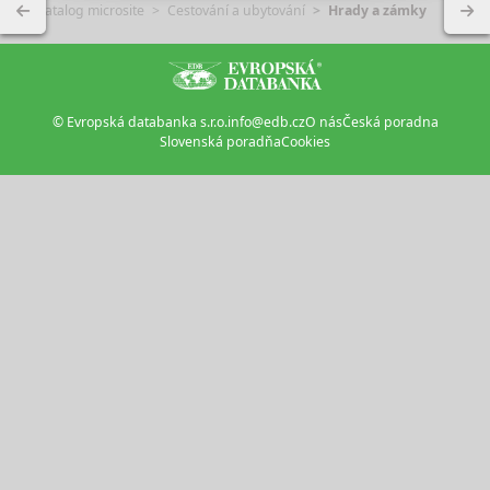
Katalog microsite
Cestování a ubytování
Hrady a zámky
© Evropská databanka s.r.o.
info@edb.cz
O nás
Česká poradna
Slovenská poradňa
Cookies