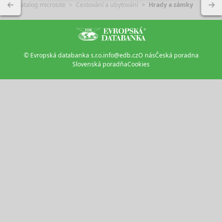
Katalog microsite
Cestování a ubytování
Hrady a zámky
© Evropská databanka s.r.o.
info@edb.cz
O nás
Česká poradna
Slovenská poradňa
Cookies