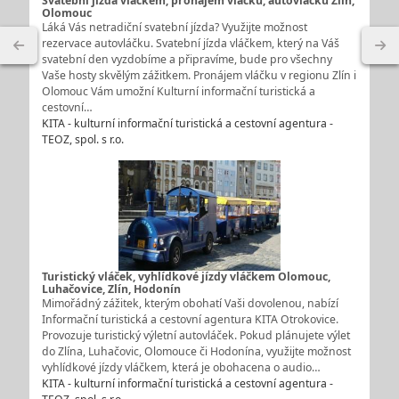
Svatební jízda vláčkem, pronájem vláčku, autovláčku Zlín,
Olomouc
Láká Vás netradiční svatební jízda? Využijte možnost
rezervace autovláčku. Svatební jízda vláčkem, který na Váš
svatební den vyzdobíme a připravíme, bude pro všechny
Vaše hosty skvělým zážitkem. Pronájem vláčku v regionu Zlín i
Olomouc Vám umožní Kulturní informační turistická a
cestovní…
KITA - kulturní informační turistická a cestovní agentura -
TEOZ, spol. s r.o.
Turistický vláček, vyhlídkové jízdy vláčkem Olomouc,
Luhačovice, Zlín, Hodonín
Mimořádný zážitek, kterým obohatí Vaši dovolenou, nabízí
Informační turistická a cestovní agentura KITA Otrokovice.
Provozuje turistický výletní autovláček. Pokud plánujete výlet
do Zlína, Luhačovic, Olomouce či Hodonína, využijte možnost
vyhlídkové jízdy vláčkem, která je obohacena o audio…
KITA - kulturní informační turistická a cestovní agentura -