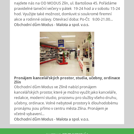
najdete nás na OD MODUS Zlín, ul. Bartošova 45. Pořádáme
pravidelné taneční večery v pátek 19-24 hod a v sobotu 15-24
hod. Využijte také možnost, domluvit si soukromé firemní
akce a rodinné oslavy. Otevírací doba: Po-Čt: 9.00-21.00…
Obchodní dům Modus - Malota a spol. v.o.s.
Pronájem kancelářských prostor, studia, učebny, ordinace
Zlín
Obchodní dům Modus ve Zlíně nabízí pronájem
kancelářských prostor, které je možno využít jako kanceláře,
redakce, moderní studio, prozovnu pro služby všeho druhu,
učebny, ordinace. Volné nebytové prostory k dlouhodobému
pronájmu jsou přímo v centru města Zlína. Pronájem je
včetně vybavení…
Obchodní dům Modus - Malota a spol. v.o.s.