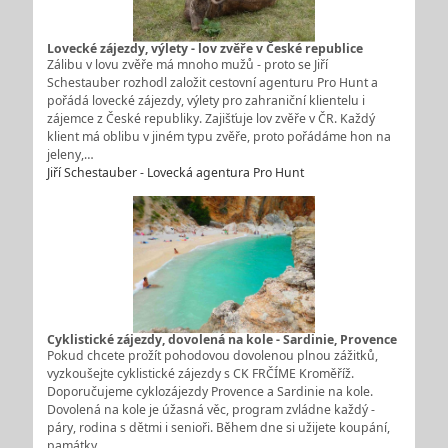
Lovecké zájezdy, výlety - lov zvěře v České republice
Zálibu v lovu zvěře má mnoho mužů - proto se Jiří
Schestauber rozhodl založit cestovní agenturu Pro Hunt a
pořádá lovecké zájezdy, výlety pro zahraniční klientelu i
zájemce z České republiky. Zajišťuje lov zvěře v ČR. Každý
klient má oblibu v jiném typu zvěře, proto pořádáme hon na
jeleny,…
Jiří Schestauber - Lovecká agentura Pro Hunt
Cyklistické zájezdy, dovolená na kole - Sardinie, Provence
Pokud chcete prožít pohodovou dovolenou plnou zážitků,
vyzkoušejte cyklistické zájezdy s CK FRČÍME Kroměříž.
Doporučujeme cyklozájezdy Provence a Sardinie na kole.
Dovolená na kole je úžasná věc, program zvládne každý -
páry, rodina s dětmi i senioři. Během dne si užijete koupání,
památky,…