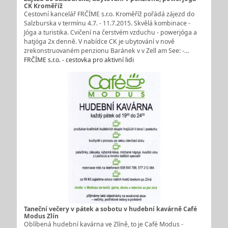
CK Kroměříž
Cestovní kancelář FRČÍME s.r.o. Kroměříž pořádá zájezd do
Salzburska v termínu 4.7. - 11.7.2015. Skvělá kombinace -
Jóga a turistika. Cvičení na čerstvém vzduchu - powerjóga a
hatjóga 2x denně. V nabídce CK je ubytování v nově
zrekonstruovaném penzionu Baránek v v Zell am See: -…
FRČÍME s.r.o. - cestovka pro aktivní lidi
Taneční večery v pátek a sobotu v hudební kavárně Café
Modus Zlín
Oblíbená hudební kavárna ve Zlíně, to je Café Modus -