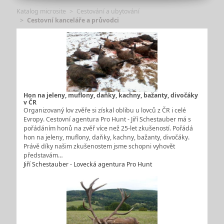
Katalog microsite
Cestování a ubytování
Cestovní kanceláře a průvodci
Hon na jeleny, muflony, daňky, kachny, bažanty, divočáky
v ČR
Organizovaný lov zvěře si získal oblibu u lovců z ČR i celé
Evropy. Cestovní agentura Pro Hunt - Jiří Schestauber má s
pořádáním honů na zvěř více než 25-let zkušeností. Pořádá
hon na jeleny, muflony, daňky, kachny, bažanty, divočáky.
Právě díky našim zkušenostem jsme schopni vyhovět
představám…
Jiří Schestauber - Lovecká agentura Pro Hunt