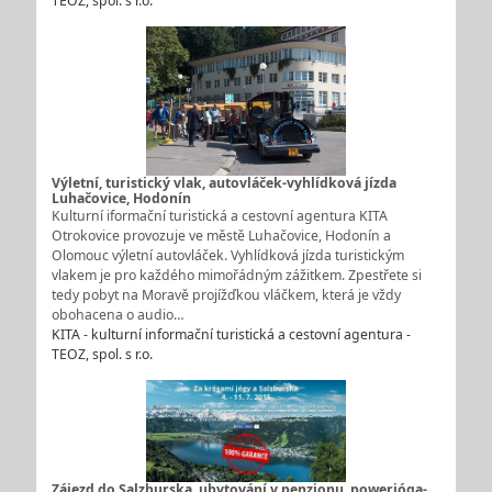
TEOZ, spol. s r.o.
Výletní, turistický vlak, autovláček-vyhlídková jízda
Luhačovice, Hodonín
Kulturní iformační turistická a cestovní agentura KITA
Otrokovice provozuje ve městě Luhačovice, Hodonín a
Olomouc výletní autovláček. Vyhlídková jízda turistickým
vlakem je pro každého mimořádným zážitkem. Zpestřete si
tedy pobyt na Moravě projížďkou vláčkem, která je vždy
obohacena o audio…
KITA - kulturní informační turistická a cestovní agentura -
TEOZ, spol. s r.o.
Zájezd do Salzburska, ubytování v penzionu, powerjóga-