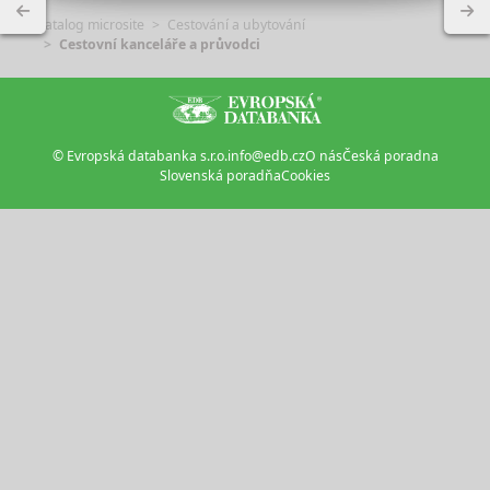
Katalog microsite
Cestování a ubytování
Cestovní kanceláře a průvodci
© Evropská databanka s.r.o.
info@edb.cz
O nás
Česká poradna
Slovenská poradňa
Cookies