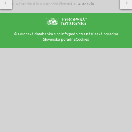
Náhradní díly a autopříslušenství
Autosklo
© Evropská databanka s.r.o.
info@edb.cz
O nás
Česká poradna
Slovenská poradňa
Cookies