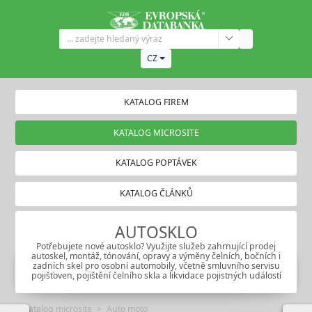
CZ
KATALOG FIREM
KATALOG MICROSITE
KATALOG POPTÁVEK
KATALOG ČLÁNKŮ
AUTOSKLO
Potřebujete nové autosklo? Využijte služeb zahrnující prodej
autoskel, montáž, tónování, opravy a výměny čelních, bočních i
zadních skel pro osobní automobily, včetně smluvního servisu
pojišťoven, pojištění čelního skla a likvidace pojistných událostí
Katalog microsite
Auto moto