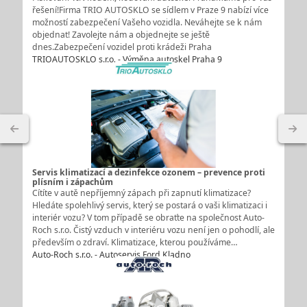
řešení!Firma TRIO AUTOSKLO se sídlem v Praze 9 nabízí více
možností zabezpečení Vašeho vozidla. Neváhejte se k nám
objednat! Zavolejte nám a objednejte se ještě
dnes.Zabezpečení vozidel proti krádeži Praha
TRIOAUTOSKLO s.r.o. - Výměna autoskel Praha 9
Servis klimatizací a dezinfekce ozonem – prevence proti
plísním i zápachům
Cítíte v autě nepříjemný zápach při zapnutí klimatizace?
Hledáte spolehlivý servis, který se postará o vaši klimatizaci i
interiér vozu? V tom případě se obraťte na společnost Auto-
Roch s.r.o. Čistý vzduch v interiéru vozu není jen o pohodlí, ale
především o zdraví. Klimatizace, kterou používáme…
Auto-Roch s.r.o. - Autoservis Ford Kladno