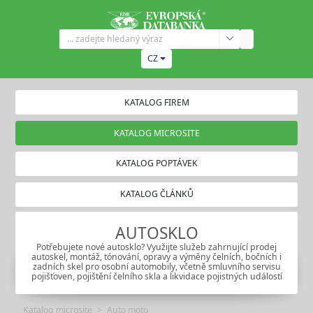
CZ
KATALOG FIREM
KATALOG MICROSITE
KATALOG POPTÁVEK
KATALOG ČLÁNKŮ
AUTOSKLO
Potřebujete nové autosklo? Využijte služeb zahrnující prodej
autoskel, montáž, tónování, opravy a výměny čelních, bočních i
zadních skel pro osobní automobily, včetně smluvního servisu
pojišťoven, pojištění čelního skla a likvidace pojistných událostí
Katalog microsite
Auto moto