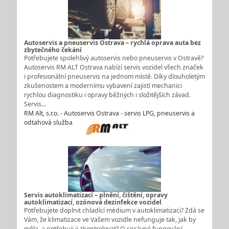
Autoservis a pneuservis Ostrava – rychlá oprava auta bez
zbytečného čekání
Potřebujete spolehlivý autoservis nebo pneuservis v Ostravě?
Autoservis RM ALT Ostrava nabízí servis vozidel všech značek
i profesionální pneuservis na jednom místě. Díky dlouholetým
zkušenostem a modernímu vybavení zajistí mechanici
rychlou diagnostiku i opravy běžných i složitějších závad.
Servis…
RM Alt, s.r.o. - Autoservis Ostrava - servis LPG, pneuservis a
odtahová služba
Servis autoklimatizací – plnění, čištění, opravy
autoklimatizací, ozónová dezinfekce vozidel
Potřebujete doplnit chladící médium v autoklimatizaci? Zdá se
Vám, že klimatizace ve Vašem vozidle nefunguje tak, jak by
měla, a potřebuji ji zkontrolovat? O správné fungování