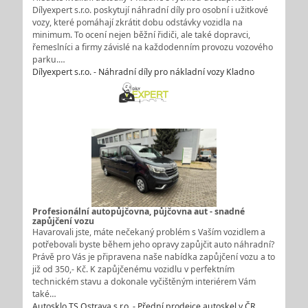
Dílyexpert s.r.o. poskytují náhradní díly pro osobní i užitkové
vozy, které pomáhají zkrátit dobu odstávky vozidla na
minimum. To ocení nejen běžní řidiči, ale také dopravci,
řemeslníci a firmy závislé na každodenním provozu vozového
parku.…
Dílyexpert s.r.o. - Náhradní díly pro nákladní vozy Kladno
Profesionální autopůjčovna, půjčovna aut - snadné
zapůjčení vozu
Havarovali jste, máte nečekaný problém s Vaším vozidlem a
potřebovali byste během jeho opravy zapůjčit auto náhradní?
Právě pro Vás je připravena naše nabídka zapůjčení vozu a to
již od 350,- Kč. K zapůjčenému vozidlu v perfektním
technickém stavu a dokonale vyčištěným interiérem Vám
také…
Autosklo TS Ostrava s.r.o. - Přední prodejce autoskel v ČR