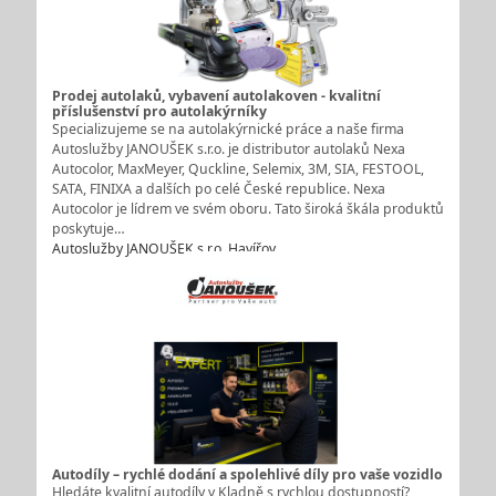
Prodej autolaků, vybavení autolakoven - kvalitní
příslušenství pro autolakýrníky
Specializujeme se na autolakýrnické práce a naše firma
Autoslužby JANOUŠEK s.r.o. je distributor autolaků Nexa
Autocolor, MaxMeyer, Quckline, Selemix, 3M, SIA, FESTOOL,
SATA, FINIXA a dalších po celé České republice. Nexa
Autocolor je lídrem ve svém oboru. Tato široká škála produktů
poskytuje…
Autoslužby JANOUŠEK s.r.o. Havířov
Autodíly – rychlé dodání a spolehlivé díly pro vaše vozidlo
Hledáte kvalitní autodíly v Kladně s rychlou dostupností?