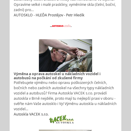
Opravíme velké i malé praskliny, vyměníme skla (čelní, boční,
zadní) pro…
AUTOSKLO - HLEĎA Prostějov - Petr Hledík
Výměna a oprava autoskel u nákladních vozidel i
autobusů na počkání od zkušené firmy
Potřebujete výměnu nebo opravu poškozených čelních,
bočních nebo zadních autoskel na všechny typy nákladních
vozidel a autobusů? Firma Autoskla VACEK s.r.o. provádí
autoskla v Brně nejdéle, proto mají tu nejlepší praxi v oboru -
svěřte nám Vaše autosklo i Vy! Výměnu autoskla u nákladních
vozidel…
Autoskla VACEK s.r.o.