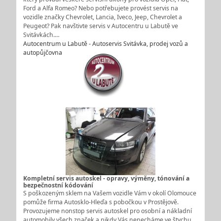
Ford a Alfa Romeo? Nebo potřebujete provést servis na
vozidle značky Chevrolet, Lancia, Iveco, Jeep, Chevrolet a
Peugeot? Pak navštivte servis v Autocentru u Labutě ve
Svitávkách.…
Autocentrum u Labutě - Autoservis Svitávka, prodej vozů a
autopůjčovna
Kompletní servis autoskel - opravy, výměny, tónování a
bezpečnostní kódování
S poškozeným sklem na Vašem vozidle Vám v okolí Olomouce
pomůže firma Autosklo-Hleďa s pobočkou v Prostějově.
Provozujeme nonstop servis autoskel pro osobní a nákladní
automobily všech značek a nikdy Vás nenecháme ve štychu.