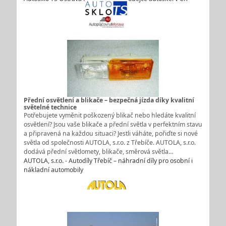
Přední osvětlení a blikače – bezpečná jízda díky kvalitní
světelné technice
Potřebujete vyměnit poškozený blikač nebo hledáte kvalitní
osvětlení? Jsou vaše blikače a přední světla v perfektním stavu
a připravená na každou situaci? Jestli váháte, pořiďte si nové
světla od společnosti AUTOLA, s.r.o. z Třebíče. AUTOLA, s.r.o.
dodává přední světlomety, blikače, směrová světla…
AUTOLA, s.r.o. - Autodíly Třebíč – náhradní díly pro osobní i
nákladní automobily