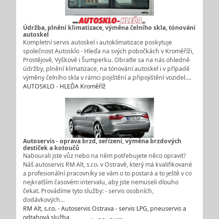
Údržba, plnění klimatizace, výměna čelního skla, tónování
autoskel
Kompletní servis autoskel i autoklimatizace poskytuje
společnost Autosklo - Hleďa na svých pobočkách v Kroměříži,
Prostějově, Vyškově i Šumperku. Obraťte sa na nás ohledně
údržby, plnění klimatizace, na tónování autoskel i v případě
výměny čelního skla v rámci pojištění a připojištění vozidel.…
AUTOSKLO - HLEĎA Kroměříž
Autoservis - oprava brzd, seřízení, výměna brzdových
destiček a kotoučů
Nabourali jste vůz nebo na něm potřebujete něco opravit?
Náš autoservis RM Alt, s.r.o. v Ostravě, který má kvalifikované
a profesionální pracovníky se vám o to postará a to ještě v co
nejkratším časovém intervalu, aby jste nemuseli dlouho
čekat. Provádíme tyto služby: - servis osobních,
dodávkových…
RM Alt, s.r.o. - Autoservis Ostrava - servis LPG, pneuservis a
odtahová služba