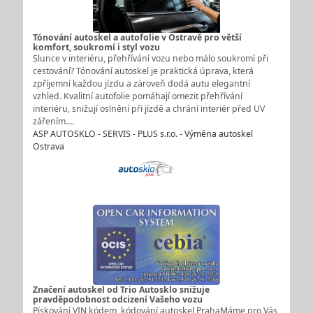
Tónování autoskel a autofolie v Ostravě pro větší
komfort, soukromí i styl vozu
Slunce v interiéru, přehřívání vozu nebo málo soukromí při
cestování? Tónování autoskel je praktická úprava, která
zpříjemní každou jízdu a zároveň dodá autu elegantní
vzhled. Kvalitní autofolie pomáhají omezit přehřívání
interiéru, snižují oslnění při jízdě a chrání interiér před UV
zářením.…
ASP AUTOSKLO - SERVIS - PLUS s.r.o. - Výměna autoskel
Ostrava
Značení autoskel od Trio Autosklo snižuje
pravděpodobnost odcizení Vašeho vozu
Pískování VIN kódem, kódování autoskel PrahaMáme pro Vás