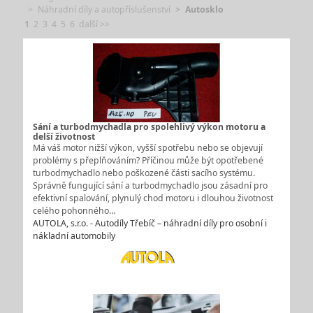
Náhradní díly a autopříslušenství
Autosklo
1
2
3
4
5
6
další >>
Sání a turbodmychadla pro spolehlivý výkon motoru a
delší životnost
Má váš motor nižší výkon, vyšší spotřebu nebo se objevují
problémy s přeplňováním? Příčinou může být opotřebené
turbodmychadlo nebo poškozené části sacího systému.
Správně fungující sání a turbodmychadlo jsou zásadní pro
efektivní spalování, plynulý chod motoru i dlouhou životnost
celého pohonného…
AUTOLA, s.r.o. - Autodíly Třebíč – náhradní díly pro osobní i
nákladní automobily