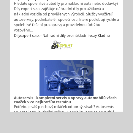
Kvalitní autodíly pro nákladní a užitkové vozy bez
zbytečných prostojů
Hledáte spolehlivé autodíly pro nákladní auta nebo dodávky?
Díly expert s.r.o. zajišťuje náhradní díly pro užitková a
nákladní vozidla od prověřených výrobců. Služby využívají
autoservisy, podnikatelé i společnosti, které potřebují rychlé a
spolehlivé řešení pro opravy a pravidelnou údržbu
vozového…
Dílyexpert s.r.o. - Náhradní díly pro nákladní vozy Kladno
Autoservis - kompletní servis a opravy automobilů všech