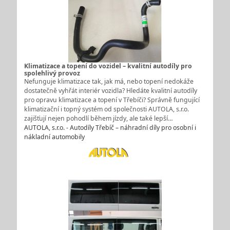
Klimatizace a topení do vozidel – kvalitní autodíly pro
spolehlivý provoz
Nefunguje klimatizace tak, jak má, nebo topení nedokáže
dostatečně vyhřát interiér vozidla? Hledáte kvalitní autodíly
pro opravu klimatizace a topení v Třebíči? Správně fungující
klimatizační i topný systém od společnosti AUTOLA, s.r.o.
zajišťují nejen pohodlí během jízdy, ale také lepší…
AUTOLA, s.r.o. - Autodíly Třebíč – náhradní díly pro osobní i
nákladní automobily