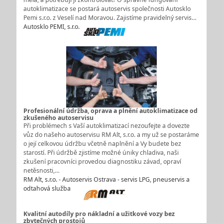
autoklimatizace se postará autoservis společnosti Autosklo
Pemi s.r.o. z Veselí nad Moravou. Zajistíme pravidelný servis…
Autosklo PEMI, s.r.o.
Profesionální údržba, oprava a plnění autoklimatizace od
zkušeného autoservisu
Při problémech s Vaší autoklimatizací nezoufejte a dovezte
vůz do našeho autoservisu RM Alt, s.r.o. a my už se postaráme
o její celkovou údržbu včetně naplnění a Vy budete bez
starostí. Při údržbě zjistíme možné úniky chladiva, naši
zkušení pracovníci provedou diagnostiku závad, opraví
netěsnosti,…
RM Alt, s.r.o. - Autoservis Ostrava - servis LPG, pneuservis a
odtahová služba