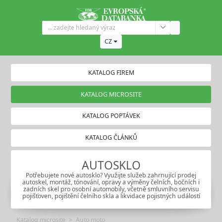
CZ
KATALOG FIREM
KATALOG MICROSITE
KATALOG POPTÁVEK
KATALOG ČLÁNKŮ
AUTOSKLO
Potřebujete nové autosklo? Využijte služeb zahrnující prodej
autoskel, montáž, tónování, opravy a výměny čelních, bočních i
zadních skel pro osobní automobily, včetně smluvního servisu
pojišťoven, pojištění čelního skla a likvidace pojistných událostí
Katalog microsite
Auto moto