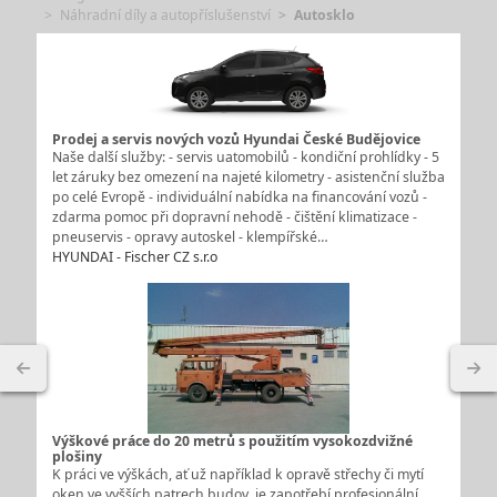
Náhradní díly a autopříslušenství
Autosklo
Prodej a servis nových vozů Hyundai České Budějovice
Naše další služby: - servis uatomobilů - kondiční prohlídky - 5
let záruky bez omezení na najeté kilometry - asistenční služba
po celé Evropě - individuální nabídka na financování vozů -
zdarma pomoc při dopravní nehodě - čištění klimatizace -
pneuservis - opravy autoskel - klempířské…
HYUNDAI - Fischer CZ s.r.o
Výškové práce do 20 metrů s použitím vysokozdvižné
plošiny
K práci ve výškách, ať už například k opravě střechy či mytí
oken ve vyšších patrech budov, je zapotřebí profesionální