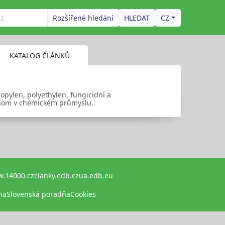
Rozšířené hledání
CZ
KATALOG ČLÁNKŮ
opylen, polyethylen, fungicidní a
jenom v chemickém průmyslu.
.14000.cz
clanky.edb.cz
ua.edb.eu
na
Slovenská poradňa
Cookies