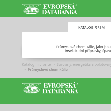
KATALOG FIREM
Průmyslové chemikálie, jako jsou
insekticidní přípravky, čp
Katalog microsite
Suroviny, energetika a polotovar
Průmyslové chemikálie