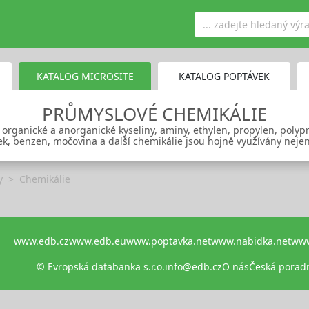
KATALOG MICROSITE
KATALOG POPTÁVEK
PRŮMYSLOVÉ CHEMIKÁLIE
 organické a anorganické kyseliny, aminy, ethylen, propylen, polypr
avek, benzen, močovina a další chemikálie jsou hojně využívány ne
y
Chemikálie
www.edb.cz
www.edb.eu
www.poptavka.net
www.nabidka.net
www
© Evropská databanka s.r.o.
info@edb.cz
O nás
Česká porad