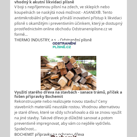
vhodný k akutní likvidaci plísně
V boji s nepříjemnou plísní na zdech, ve sklepích nebo
koupelnách se naskýtá nová možnost - ASANEX®. Tento
antimikrobiální přípravek přináší inovativní přístup k likvidaci
plísně s okamžitým i preventivním účinkem, který je dostupný
prostřednictvím online obchodu Odstraneniplisne.cz ve
formě…
THERMO INDUSTRY, a.s. - Odstranění plísně
Využití starého dřeva na stavbách - sanace trámů, příček a
fošen přípravky Bochemit
Rekonstruujete nebo realizujete novou stavbu? Ceny
stavebních materiálů neustále rostou. Vhodnou alternativou
je staré dřevo, které se vždy schraňovalo a dá se znovu využít
na jiné stavby. Takové dřevo je důležité sanovat a potom
preventivně impregnovat, aby vám co nejdéle vydrželo.
Společnost…
BOCHEMIT přípravky na ochranu dřeva