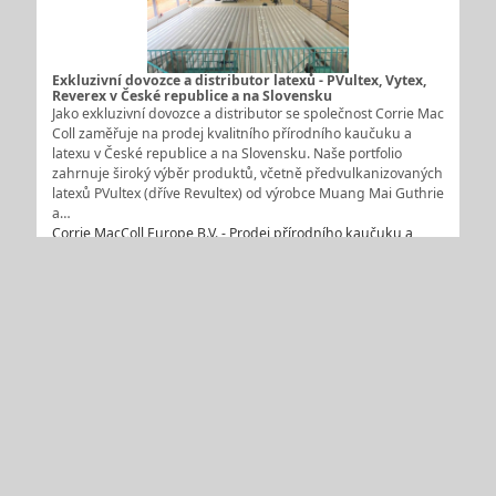
Exkluzivní dovozce a distributor latexů - PVultex, Vytex,
Reverex v České republice a na Slovensku
Jako exkluzivní dovozce a distributor se společnost Corrie Mac
Coll zaměřuje na prodej kvalitního přírodního kaučuku a
latexu v České republice a na Slovensku. Naše portfolio
zahrnuje široký výběr produktů, včetně předvulkanizovaných
latexů PVultex (dříve Revultex) od výrobce Muang Mai Guthrie
a…
Corrie MacColl Europe B.V. - Prodej přírodního kaučuku a
latexu
Eshop prodej všech druhů ložisek od renomovaných
firem
Firma Exvalos spol.s r.o. Lanškroun provozuje velkoobchodní
a maloobchodní prodej ložisek. V našem Eshopu nakoupíte
ložiska od těchto renomovaných firem např.: SKF, ZVL, ZKL,