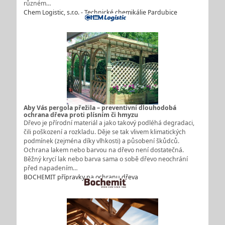
různém…
Chem Logistic, s.r.o. - Technické chemikálie Pardubice
Aby Vás pergola přežila – preventivní dlouhodobá
ochrana dřeva proti plísním či hmyzu
Dřevo je přírodní materiál a jako takový podléhá degradaci,
čili poškození a rozkladu. Děje se tak vlivem klimatických
podmínek (zejména díky vlhkosti) a působení škůdců.
Ochrana lakem nebo barvou na dřevo není dostatečná.
Běžný krycí lak nebo barva sama o sobě dřevo neochrání
před napadením…
BOCHEMIT přípravky na ochranu dřeva