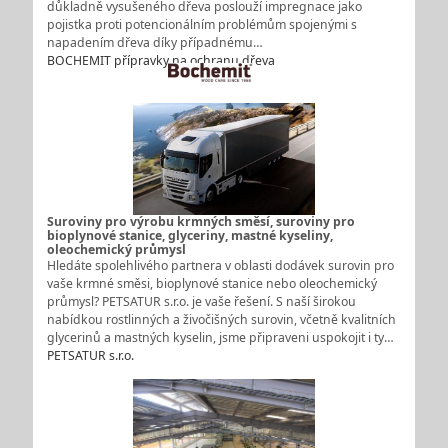
důkladně vysušeného dřeva poslouží impregnace jako
pojistka proti potencionálním problémům spojenými s
napadením dřeva díky případnému…
BOCHEMIT přípravky na ochranu dřeva
Suroviny pro výrobu krmných směsí, suroviny pro
bioplynové stanice, glyceriny, mastné kyseliny,
oleochemický průmysl
Hledáte spolehlivého partnera v oblasti dodávek surovin pro
vaše krmné směsi, bioplynové stanice nebo oleochemický
průmysl? PETSATUR s.r.o. je vaše řešení. S naší širokou
nabídkou rostlinných a živočišných surovin, včetně kvalitních
glycerinů a mastných kyselin, jsme připraveni uspokojit i ty…
PETSATUR s.r.o.