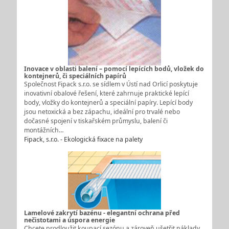
Inovace v oblasti balení – pomocí lepících bodů, vložek do
kontejnerů, či speciálních papírů
Společnost Fipack s.r.o. se sídlem v Ústí nad Orlicí poskytuje
inovativní obalové řešení, které zahrnuje praktické lepící
body, vložky do kontejnerů a speciální papíry. Lepící body
jsou netoxická a bez zápachu, ideální pro trvalé nebo
dočasné spojení v tiskařském průmyslu, balení či
montážních…
Fipack, s.r.o. - Ekologická fixace na palety
Lamelové zakrytí bazénu - elegantní ochrana před
nečistotami a úspora energie
Chcete prodloužit koupací sezónu a zároveň ušetřit náklady