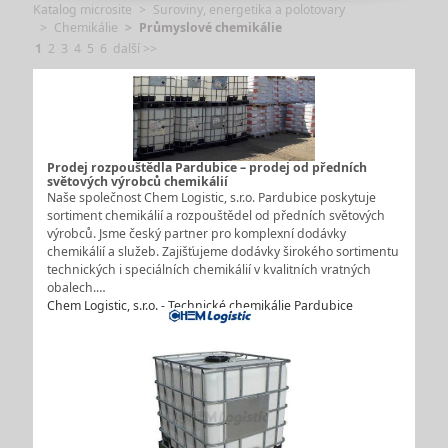
Katalog microsite
Suroviny, energetika a polotovary
Chemikálie
Průmyslové chemikálie
1
2
3
4
5
6
další >>
Prodej rozpouštědla Pardubice – prodej od předních
světových výrobců chemikálií
Naše společnost Chem Logistic, s.r.o. Pardubice poskytuje
sortiment chemikálií a rozpouštědel od předních světových
výrobců. Jsme český partner pro komplexní dodávky
chemikálií a služeb. Zajišťujeme dodávky širokého sortimentu
technických i speciálních chemikálií v kvalitních vratných
obalech.…
Chem Logistic, s.r.o. - Technické chemikálie Pardubice