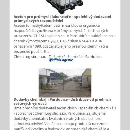
Aceton pro průmysl i laboratoře – spolehlivý dodavatel
průmyslových rozpouštědel
Aceton (dimethylketon) patří mezi klíčová organická
rozpouštědla využívaná v průmyslu, výrobě i technických
provozech. CHEM Logistic s.r.o. v Pardubicích nabízí aceton s
chemickým vzorcem C₃H₆O, CAS číslem 67-64-1 a ADR
označením 1090, což zajišťuje jeho přesnou identifikaci a
bezpečné použití. K…
Chem Logistic, s.r.o. - Technické chemikálie Pardubice
Dodávky chemikálií Pardubice - distribuce od předních
světových výrobců
Jsme předními dodavateli technických i speciálních chemikálií
- společnost Chem Logistic, s.r.o. Pardubice. Zajišťujeme
dodávky chemikálií v kvalitních vratných obalech pro
jednotlivá odvětví. V našem katalogu produktů naleznete
například kyseliny a hydroxidy, anorganické chemikálie a