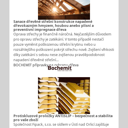
Sanace dřevěné střešní konstrukce napadené
dřevokazným hmyzem, houbou anebo plísní a
preventivní impregnace dřeva
Oprava střechy je finančně náročná. Nejčastějším důvodem
pro opravu střechy je zatékání. V tomto případě nestačí
pouze vyměnit poškozenou střešní krytinu nebo u
rozsáhlejšího poškození pokrýt střechu nově. Zvýšení vlhkosti
díky zatékání s sebou nese zvýšenou pravděpodobnost
napadení dřevěné střešní…
BOCHEMIT přípravky na ochranu dřeva
Protiskluzové proložky ANTISLIP – bezpečnost a stabilita
pro vaše zboží
Společnost Fipack, s.r.o. se sídlem v Ústí nad Orlicí zajišťuje