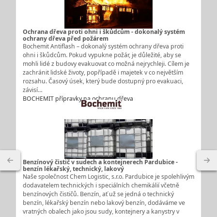
Ochrana dřeva proti ohni i škůdcům - dokonalý systém
ochrany dřeva před požárem
Bochemit Antiflash – dokonalý systém ochrany dřeva proti
ohni i škůdcům. Pokud vypukne požár, je důležité, aby se
mohli lidé z budovy evakuovat co možná nejrychleji. Cílem je
zachránit lidské životy, popřípadě i majetek v co největším
rozsahu. Časový úsek, který bude dostupný pro evakuaci,
závisí…
BOCHEMIT přípravky na ochranu dřeva
Benzínový čistič v sudech a kontejnerech Pardubice -
benzín lékařský, technický, lakový
Naše společnost Chem Logistic, s.r.o. Pardubice je spolehlivým
dodavatelem technických i speciálních chemikálií včetně
benzínových čističů. Benzín, ať už se jedná o technický
benzín, lékařský benzín nebo lakový benzín, dodáváme ve
vratných obalech jako jsou sudy, kontejnery a kanystry v