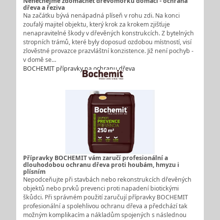
Nenechejme zdomácnět dřevomorku domácí - ochrana
dřeva a řeziva
Na začátku bývá nenápadná plíseň v rohu zdi. Na konci
zoufalý majitel objektu, který krok za krokem zjišťuje
nenapravitelné škody v dřevěných konstrukcích. Z bytelných
stropních trámů, které byly doposud ozdobou místností, visí
zlověstné provazce prazvláštní konzistence. Již není pochyb -
v domě se…
BOCHEMIT přípravky na ochranu dřeva
Přípravky BOCHEMIT vám zaručí profesionální a
dlouhodobou ochranu dřeva proti houbám, hmyzu i
plísním
Nepodceňujte při stavbách nebo rekonstrukcích dřevěných
objektů nebo prvků prevenci proti napadení biotickými
škůdci. Při správném použití zaručují přípravky BOCHEMIT
profesionální a spolehlivou ochranu dřeva a předchází tak
možným komplikacím a nákladům spojených s následnou