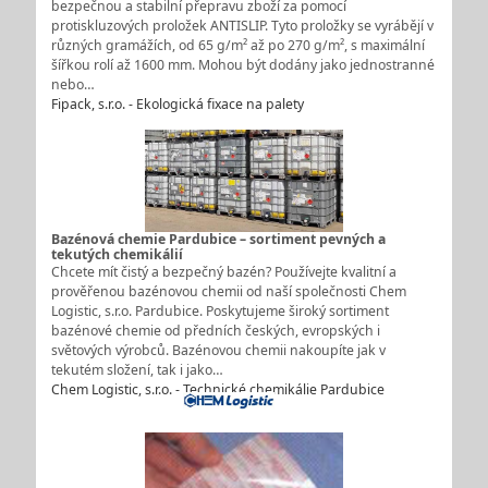
bezpečnou a stabilní přepravu zboží za pomocí
protiskluzových proložek ANTISLIP. Tyto proložky se vyrábějí v
různých gramážích, od 65 g/m² až po 270 g/m², s maximální
šířkou rolí až 1600 mm. Mohou být dodány jako jednostranné
nebo…
Fipack, s.r.o. - Ekologická fixace na palety
Bazénová chemie Pardubice – sortiment pevných a
tekutých chemikálií
Chcete mít čistý a bezpečný bazén? Používejte kvalitní a
prověřenou bazénovou chemii od naší společnosti Chem
Logistic, s.r.o. Pardubice. Poskytujeme široký sortiment
bazénové chemie od předních českých, evropských i
světových výrobců. Bazénovou chemii nakoupíte jak v
tekutém složení, tak i jako…
Chem Logistic, s.r.o. - Technické chemikálie Pardubice