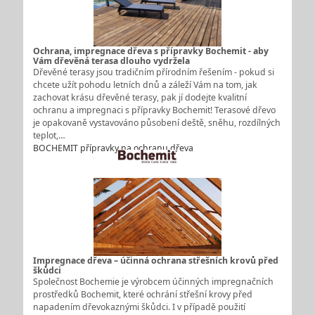
Ochrana, impregnace dřeva s přípravky Bochemit - aby
Vám dřevěná terasa dlouho vydržela
Dřevěné terasy jsou tradičním přírodním řešením - pokud si
chcete užít pohodu letních dnů a záleží Vám na tom, jak
zachovat krásu dřevěné terasy, pak jí dodejte kvalitní
ochranu a impregnaci s přípravky Bochemit! Terasové dřevo
je opakovaně vystavováno působení deště, sněhu, rozdílných
teplot,…
BOCHEMIT přípravky na ochranu dřeva
Impregnace dřeva – účinná ochrana střešních krovů před
škůdci
Společnost Bochemie je výrobcem účinných impregnačních
prostředků Bochemit, které ochrání střešní krovy před
napadením dřevokaznými škůdci. I v případě použití