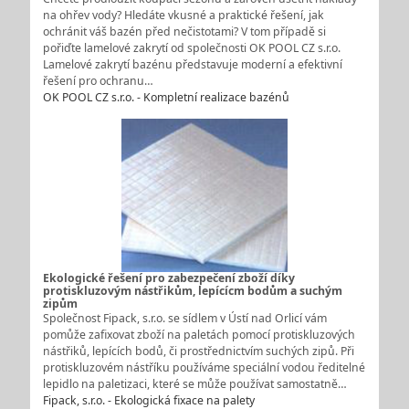
na ohřev vody? Hledáte vkusné a praktické řešení, jak
ochránit váš bazén před nečistotami? V tom případě si
pořiďte lamelové zakrytí od společnosti OK POOL CZ s.r.o.
Lamelové zakrytí bazénu představuje moderní a efektivní
řešení pro ochranu…
OK POOL CZ s.r.o. - Kompletní realizace bazénů
Ekologické řešení pro zabezpečení zboží díky
protiskluzovým nástřikům, lepícícm bodům a suchým
zipům
Společnost Fipack, s.r.o. se sídlem v Ústí nad Orlicí vám
pomůže zafixovat zboží na paletách pomocí protiskluzových
nástřiků, lepících bodů, či prostřednictvím suchých zipů. Při
protiskluzovém nástříku používáme speciální vodou ředitelné
lepidlo na paletizaci, které se může používat samostatně…
Fipack, s.r.o. - Ekologická fixace na palety