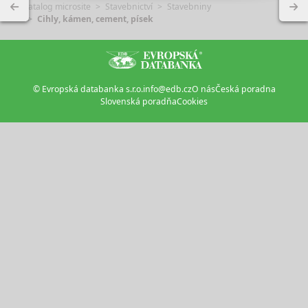
Katalog microsite
Stavebnictví
Stavebniny
Cihly, kámen, cement, písek
© Evropská databanka s.r.o.
info@edb.cz
O nás
Česká poradna
Slovenská poradňa
Cookies