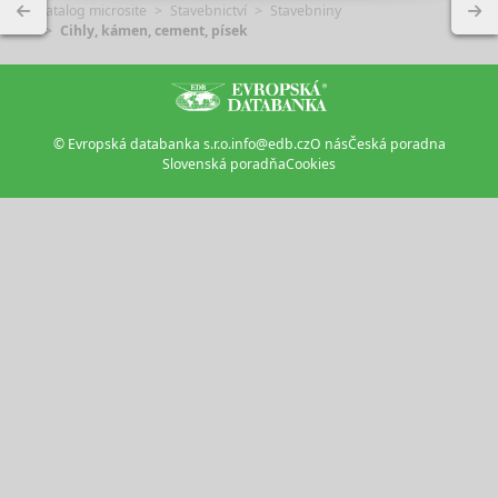
Katalog microsite
Stavebnictví
Stavebniny
Cihly, kámen, cement, písek
© Evropská databanka s.r.o.
info@edb.cz
O nás
Česká poradna
Slovenská poradňa
Cookies