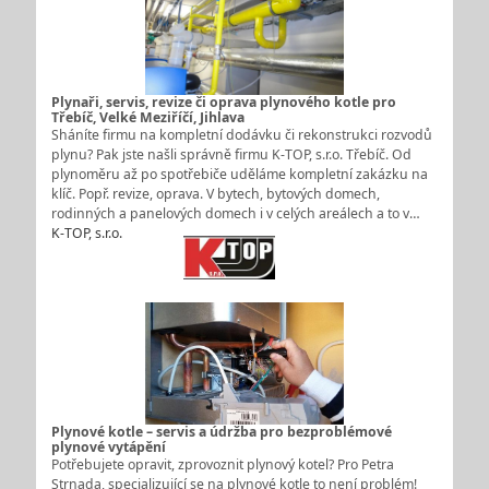
Plynaři, servis, revize či oprava plynového kotle pro
Třebíč, Velké Meziříčí, Jihlava
Sháníte firmu na kompletní dodávku či rekonstrukci rozvodů
plynu? Pak jste našli správně firmu K-TOP, s.r.o. Třebíč. Od
plynoměru až po spotřebiče uděláme kompletní zakázku na
klíč. Popř. revize, oprava. V bytech, bytových domech,
rodinných a panelových domech i v celých areálech a to v…
K-TOP, s.r.o.
Plynové kotle – servis a údržba pro bezproblémové
plynové vytápění
Potřebujete opravit, zprovoznit plynový kotel? Pro Petra
Strnada, specializující se na plynové kotle to není problém!