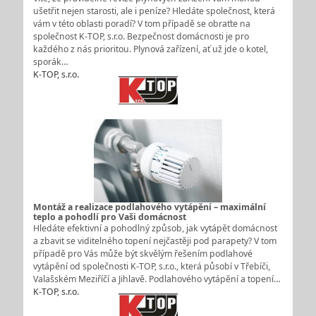
ušetřit nejen starosti, ale i peníze? Hledáte společnost, která
vám v této oblasti poradí? V tom případě se obraťte na
společnost K-TOP, s.r.o. Bezpečnost domácnosti je pro
každého z nás prioritou. Plynová zařízení, ať už jde o kotel,
sporák…
K-TOP, s.r.o.
Montáž a realizace podlahového vytápění – maximální
teplo a pohodlí pro Vaši domácnost
Hledáte efektivní a pohodlný způsob, jak vytápět domácnost
a zbavit se viditelného topení nejčastěji pod parapety? V tom
případě pro Vás může být skvělým řešením podlahové
vytápění od společnosti K-TOP, s.r.o., která působí v Třebíči,
Valašském Meziříčí a Jihlavě. Podlahového vytápění a topení…
K-TOP, s.r.o.