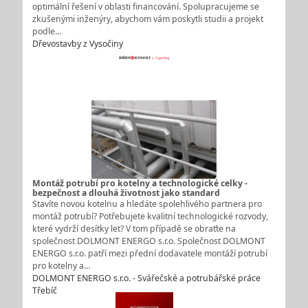
optimální řešení v oblasti financování. Spolupracujeme se
zkušenými inženýry, abychom vám poskytli studii a projekt
podle…
Dřevostavby z Vysočiny
Montáž potrubí pro kotelny a technologické celky -
bezpečnost a dlouhá životnost jako standard
Stavíte novou kotelnu a hledáte spolehlivého partnera pro
montáž potrubí? Potřebujete kvalitní technologické rozvody,
které vydrží desítky let? V tom případě se obraťte na
společnost DOLMONT ENERGO s.r.o. Společnost DOLMONT
ENERGO s.r.o. patří mezi přední dodavatele montáží potrubí
pro kotelny a…
DOLMONT ENERGO s.r.o. - Svářečské a potrubářské práce
Třebíč