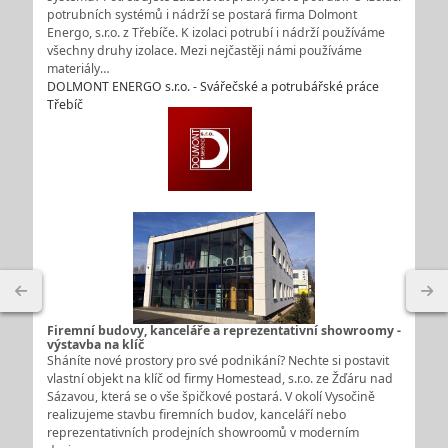
potrubních systémů i nádrží se postará firma Dolmont
Energo, s.r.o. z Třebíče. K izolaci potrubí i nádrží používáme
všechny druhy izolace. Mezi nejčastěji námi používáme
materiály…
DOLMONT ENERGO s.r.o. - Svářečské a potrubářské práce
Třebíč
Firemní budovy, kanceláře a reprezentativní showroomy -
výstavba na klíč
Sháníte nové prostory pro své podnikání? Nechte si postavit
vlastní objekt na klíč od firmy Homestead, s.r.o. ze Žďáru nad
Sázavou, která se o vše špičkové postará. V okolí Vysočině
realizujeme stavbu firemních budov, kanceláří nebo
reprezentativních prodejních showroomů v moderním