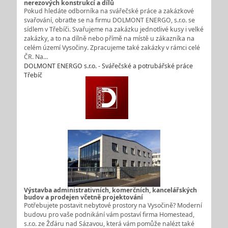
nerezových konstrukcí a dílů
Pokud hledáte odborníka na svářečské práce a zakázkové
svařování, obraťte se na firmu DOLMONT ENERGO, s.r.o. se
sídlem v Třebíči. Svařujeme na zakázku jednotlivé kusy i velké
zakázky, a to na dílně nebo přímě na místě u zákazníka na
celém území Vysočiny. Zpracujeme také zakázky v rámci celé
ČR. Na…
DOLMONT ENERGO s.r.o. - Svářečské a potrubářské práce
Třebíč
Výstavba administrativních, komerčních, kancelářských
budov a prodejen včetně projektování
Potřebujete postavit nebytové prostory na Vysočině? Moderní
budovu pro vaše podnikání vám postaví firma Homestead,
s.r.o. ze Žďáru nad Sázavou, která vám pomůže nalézt také