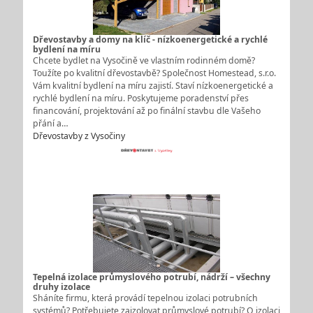
Dřevostavby a domy na klíč - nízkoenergetické a rychlé
bydlení na míru
Chcete bydlet na Vysočině ve vlastním rodinném domě?
Toužíte po kvalitní dřevostavbě? Společnost Homestead, s.r.o.
Vám kvalitní bydlení na míru zajistí. Staví nízkoenergetické a
rychlé bydlení na míru. Poskytujeme poradenství přes
financování, projektování až po finální stavbu dle Vašeho
přání a…
Dřevostavby z Vysočiny
Tepelná izolace průmyslového potrubí, nádrží – všechny
druhy izolace
Sháníte firmu, která provádí tepelnou izolaci potrubních
systémů? Potřebujete zaizolovat průmyslové potrubí? O izolaci