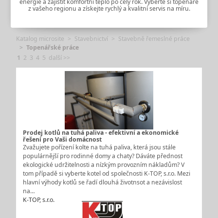
energie a zajistit komfortní teplo po celý rok. Vyberte si topenáře
z vašeho regionu a získejte rychlý a kvalitní servis na míru.
Katalog microsite
Stavebnictví
Stavebně řemeslné práce
Topenářské práce
1
2
3
4
5
další >>
Prodej kotlů na tuhá paliva - efektivní a ekonomické
řešení pro Vaši domácnost
Zvažujete pořízení kolte na tuhá paliva, která jsou stále
populárnější pro rodinné domy a chaty? Dáváte přednost
ekologické udržitelnosti a nízkým provozním nákladům? V
tom případě si vyberte kotel od společnosti K-TOP, s.r.o. Mezi
hlavní výhody kotlů se řadí dlouhá životnsot a nezávislost
na…
K-TOP, s.r.o.