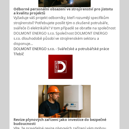
Odborné personální obsazení ve strojírenství pro jistotu
a kvalitu projektů
Vyžaduje váš projekt odborníky, kteří rozumějí specifikům
strojírenství? Potřebujete posílit tým o zkušené potrubáře,
svářeče či elektrikáře? V tom případě se obraťte na společnost
DOLMONT ENERGO s.r.o. Společnost DOLMONT ENERGO
s.r.o. dlouhodobě působí ve strojírenském sektoru a
disponuje…
DOLMONT ENERGO s.r.o. - Svářečské a potrubářské práce
Třebíč
Revize plynových zařízení jako investice do bezpečné
budoucnosti
Víte, že pravidelné revize plynových zařízení vám mohou