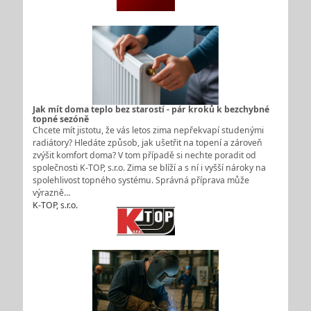
Jak mít doma teplo bez starostí - pár kroků k bezchybné
topné sezóně
Chcete mít jistotu, že vás letos zima nepřekvapí studenými
radiátory? Hledáte způsob, jak ušetřit na topení a zároveň
zvýšit komfort doma? V tom případě si nechte poradit od
společnosti K-TOP, s.r.o. Zima se blíží a s ní i vyšší nároky na
spolehlivost topného systému. Správná příprava může
výrazně…
K-TOP, s.r.o.