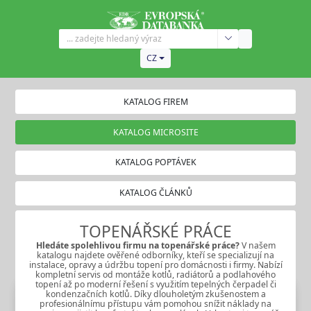
CZ
KATALOG FIREM
KATALOG MICROSITE
KATALOG POPTÁVEK
KATALOG ČLÁNKŮ
TOPENÁŘSKÉ PRÁCE
Hledáte spolehlivou firmu na
topenářské práce
?
V našem
katalogu najdete ověřené odborníky, kteří se specializují na
instalace, opravy a údržbu topení pro domácnosti i firmy. Nabízí
kompletní servis od montáže kotlů, radiátorů a podlahového
topení až po moderní řešení s využitím tepelných čerpadel či
kondenzačních kotlů. Díky dlouholetým zkušenostem a
profesionálnímu přístupu vám pomohou snížit náklady na