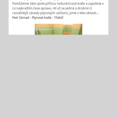
Pomůžeme Vám zjistit příčinu nefunkčnosti kotle a zajistíme v
co nejkratším čase opravu. Ať už se jedná o drobné či
rozsáhlejší závady plynových zařízení, jsme v této oblasti…
Petr Strnad - Plynové kotle - Třebíč
Vodoinstalace, rekonstrukce venkovního i vnitřního
vodovodního potrubí
Hledáte firmu co provádí vodoinstalační práce? Firma K-TOP,
s.r.o. Třebíč provádí vodoinstalace, rekonstrukce venkovního i
vnitřního vodovodního potrubí. Také renovace a
rekonstrukce koupelen a bytových jader. Instalace a výměny
vodovodních stoupaček, ležatých instalatérských rozvodů. …
K-TOP, s.r.o.