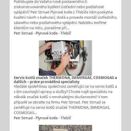
Potřebujete do Vašeho nově postaveného či
zrekonstruovaného bydlení ústřední nebo podlahové
vytápění? Petr Strnad Plynové kotle z Třebíče Vám poskytne
kvalitní návrh s kalkulací, dodá a provede montáž ústředního,
sálavého nebo podlahového vytápění. Nabídku tvoříme
klientům na míru, poradíme při…
Petr Strnad - Plynové kotle - Třebíč
Servis kotlů značek THERMONA, IMMERGAS, COSMOGAS a
dalších – práce prováděná specialisty
Hledáte spolehlivou společnost zaměřující se na servis kotlů a
s tím související opravy a služby? Chcete najít specialistu na
několik značek kotlů s mnohaletými zkušenostmi? V tom
případě se obraťte na firmu Petr Strnad. Petr Strnad se
zaměřuje na servis kotlů značek THERMONA, IMMERGAS,
COSMOGAS…
Petr Strnad - Plynové kotle - Třebíč