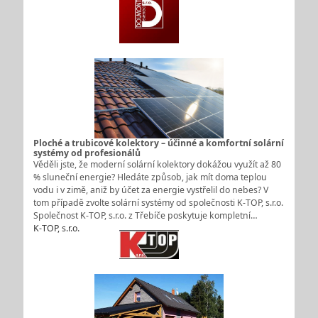
Ploché a trubicové kolektory – účinné a komfortní solární
systémy od profesionálů
Věděli jste, že moderní solární kolektory dokážou využít až 80
% sluneční energie? Hledáte způsob, jak mít doma teplou
vodu i v zimě, aniž by účet za energie vystřelil do nebes? V
tom případě zvolte solární systémy od společnosti K-TOP, s.r.o.
Společnost K‑TOP, s.r.o. z Třebíče poskytuje kompletní…
K-TOP, s.r.o.