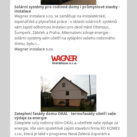
Solární systémy pro rodinné domy i průmyslové stavby -
instalace
Wagner instalace s.r.o. se zaměřuje na instalatérské,
topenářské a plynařské práce - v oblasti solárních systémů
vám zajistí odbornou instalaci pro okolí měst Olomouc,
Šumperk, Zábřeh a Praha. Alternativní zdroje energie -
solární systémy vám ušetří na vytápění vašeho rodinného
domu, bytu i…
Wagner instalace s.r.o.
Zateplení fasády domu OKAL - termofasády ušetří vaše
výdaje za energie
Zateplete svůj rodinný dům OKAL a ušetřete vaše výdaje za
energie. Vše vám spolehlivě zajistí stavební firma RD KOMEX
s.r.o., která je také v programu Nová Zelená úsporám a