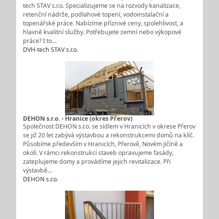
tech STAV s.r.o. Specializujeme se na rozvody kanalizace,
retenční nádrže, podlahové topení, vodoinstalační a
topenářské práce. Nabízíme příznivé ceny, spolehlivost, a
hlavně kvalitní služby. Potřebujete zemní nebo výkopové
práce? I to…
DVH-tech STAV s.r.o.
DEHON s.r.o. - Hranice (okres Přerov)
Společnost DEHON s.r.o. se sídlem v Hranicích v okrese Přerov
se již 20 let zabývá výstavbou a rekonstrukcemi domů na klíč.
Působíme především v Hranicích, Přerově, Novém Jičíně a
okolí. V rámci rekonstrukcí staveb opravujeme fasády,
zateplujeme domy a provádíme jejich revitalizace. Při
výstavbě…
DEHON s.r.o.