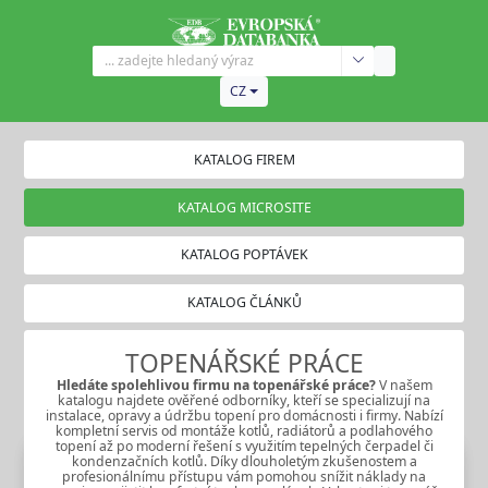
CZ
KATALOG FIREM
KATALOG MICROSITE
KATALOG POPTÁVEK
KATALOG ČLÁNKŮ
TOPENÁŘSKÉ PRÁCE
Hledáte spolehlivou firmu na
topenářské práce
?
V našem
katalogu najdete ověřené odborníky, kteří se specializují na
instalace, opravy a údržbu topení pro domácnosti i firmy. Nabízí
kompletní servis od montáže kotlů, radiátorů a podlahového
topení až po moderní řešení s využitím tepelných čerpadel či
kondenzačních kotlů. Díky dlouholetým zkušenostem a
profesionálnímu přístupu vám pomohou snížit náklady na