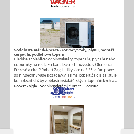
Vodoinstalatérské práce - rozvody vody, plynu, montáž
čerpadla, podlahové topení
Hledáte spolehlivé vodoinstalatéry, topenáře, plynaře nebo
odborníky na realiazci kanalizačních rozvodů v Olomouci,
Přerově a okolí? Robert Žajgla díky více než 25 letům praxe
splní všechny vaše požadavky. Firma Robert Žajgla zajišťuje
komplexní služby v oblasti instalatérských, topenářských a…
Robert Žajgla - Vodoinstalatérské práce Olomouc