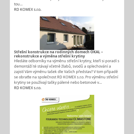
tou…
RD KOMEX s.r.o.
Střešní konstrukce na rodinných domech OKAL –
rekonstrukce a výměna střešní krytiny
Hledáte odborníky na výměnu střešní krytiny, kteří si poradí s
demontáží té stávají včetně žlabů, svodů a oplechování a
zajistí Vám výměnu tašek dle Vašich představ? V tom případě
se obraťte na společnost RD KOMEX s.r.o. Pro výměnu střešní
krytiny se používají tašky pálené nebo betonové v…
RD KOMEX s.r.o.