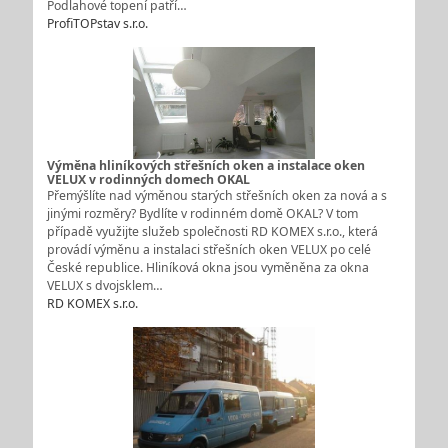
Podlahové topení patří…
ProfiTOPstav s.r.o.
Výměna hliníkových střešních oken a instalace oken
VELUX v rodinných domech OKAL
Přemýšlíte nad výměnou starých střešních oken za nová a s
jinými rozměry? Bydlíte v rodinném domě OKAL? V tom
případě využijte služeb společnosti RD KOMEX s.r.o., která
provádí výměnu a instalaci střešních oken VELUX po celé
České republice. Hliníková okna jsou vyměněna za okna
VELUX s dvojsklem…
RD KOMEX s.r.o.