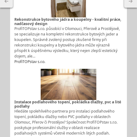
Rekonstrukce bytového jádra a koupelny - kvalitní práce,
nadčasový design
ProfiTOPstav s.r.o. působící v Olomouci, Přerově a Prostějově,
se specializuje na kompletní rekonstrukce bytových jader a
koupelen. Správně zvolený postup zkušené firmy při
rekonstrukci koupelny a bytového jádra může výrazně
přispět k úspěšnému výsledku, který nejen zlepší estetický
dojem, ale…
ProfiTOPstav s.r.o.
Instalace podlahového topení, pokládka dlažby, pvc a lité
podlahy
Hledáte spolehlivého partnera pro instalaci podlahového
topení, pokládku dlažby nebo PVC podlahy v oblastech
Olomouc, Přerov či Prostějov? Společnost ProfiTOPstav s.r.o.
poskytuje profesionální služby v oblasti realizace
podlahových systémů včetně moderních litých podlah.