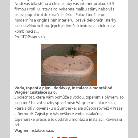
Nudí vás bílá stěna a chcete, aby váš interiér prokoukl? S
firmou ProfiTOPstav s.r.o. vyberete malbu stěny nebo vás
osloví populární dekorační stěrka. Pokud toužíte po
moderním a originálním interiéru, právě dekorační stěrky
jsou skvělou volbou. Jejich jedinečná textura a odolnost v
kombinaci s…
ProfiTOPstav s.r.o.
Voda, topení a plyn - dodávky, instalace a montáž od
Wagner Instalace s.r.o.
Společnost, která Vám pomůže s vodou, topením a plynem. To
jsou totiž hlavní služby společnosti Wagner instalace s.r.o.,
která sídlí v Rovensku u Šumperka, ale působí rovněž v Praze
a Berouně. Zajistí pro Vás veškeré vodoinstalační a
topenářské práce, a to dodávku montáž a instalaci. Rovněž si
od…
Wagner instalace s.r.o.