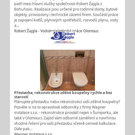
patří mezi hlavní služby společnosti Robert Žajgla z
Bohuňovic. Realizace jsou určené pro rodinné domy, bytové
objekty, provozovny i technické zázemí firem. Součástí práce
je zapojení kotlů, plynových spotřebičů, rozvodů plynu, vody
a…
Robert Žajgla - Vodoinstalatérské práce Olomouc
Přestavba, rekonstrukce zděné koupelny rychle a bez
starostí
Plánujete přestavbu nebo rekonstrukci vaši zděné koupelny?
Pozvěte si na to opravdové odborníky z firmy Wagner
instalace s.r.o. - rekonstrukce provádí nejen v Šumperku, ale
také v Olomouci. Zajistí vám odborné zaměření a navrhnou
vhodné řešení pro vaši přestavbu včetně cenové kalkulace.
Dále pak…
Wagner instalace s.r.o.