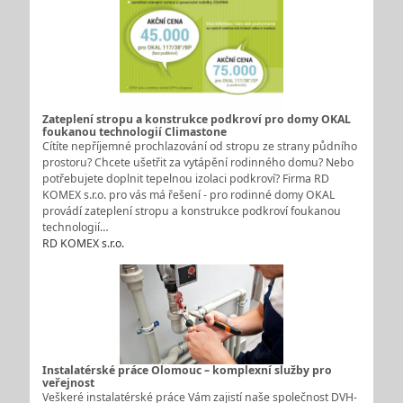
Zateplení stropu a konstrukce podkroví pro domy OKAL
foukanou technologií Climastone
Cítíte nepříjemné prochlazování od stropu ze strany půdního
prostoru? Chcete ušetřit za vytápění rodinného domu? Nebo
potřebujete doplnit tepelnou izolaci podkroví? Firma RD
KOMEX s.r.o. pro vás má řešení - pro rodinné domy OKAL
provádí zateplení stropu a konstrukce podkroví foukanou
technologií…
RD KOMEX s.r.o.
Instalatérské práce Olomouc – komplexní služby pro
veřejnost
Veškeré instalatérské práce Vám zajistí naše společnost DVH-