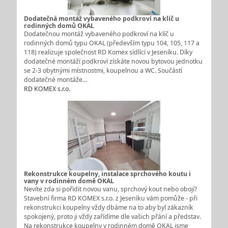
Dodatečná montáž vybaveného podkroví na klíč u
rodinných domů OKAL
Dodatečnou montáž vybaveného podkroví na klíč u
rodinných domů typu OKAL (především typu 104, 105, 117 a
118) realizuje společnost RD Komex sídlící v Jeseníku. Díky
dodatečné montáží podkroví získáte novou bytovou jednotku
se 2-3 obytnými místnostmi, koupelnou a WC. Součástí
dodatečné montáže…
RD KOMEX s.r.o.
Rekonstrukce koupelny, instalace sprchového koutu i
vany v rodinném domě OKAL
Nevíte zda si pořídit novou vanu, sprchový kout nebo obojí?
Stavební firma RD KOMEX s.r.o. z Jeseníku vám pomůže - při
rekonstrukci koupelny vždy dbáme na to aby byl zákazník
spokojený, proto ji vždy zařídíme dle vašich přání a představ.
Na rekonstrukce koupelny v rodinném domě OKAL jsme