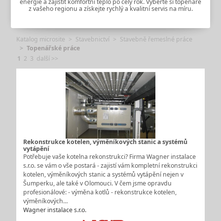
energie a zajistit komfortní teplo po celý rok. Vyberte si topenáře
z vašeho regionu a získejte rychlý a kvalitní servis na míru.
Katalog microsite
Stavebnictví
Stavebně řemeslné práce
Topenářské práce
1
2
3
další >>
Rekonstrukce kotelen, výměníkových stanic a systémů
vytápění
Potřebuje vaše kotelna rekonstrukci? Firma Wagner instalace
s.r.o. se vám o vše postará - zajistí vám kompletní rekonstrukci
kotelen, výměníkových stanic a systémů vytápění nejen v
Šumperku, ale také v Olomouci. V čem jsme opravdu
profesionálové: - výměna kotlů - rekonstrukce kotelen,
výměníkových…
Wagner instalace s.r.o.