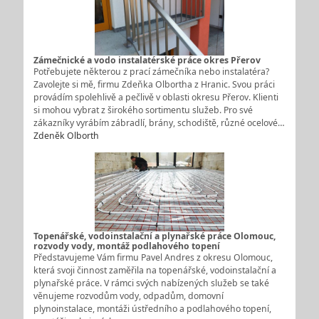
Zámečnické a vodo instalatérské práce okres Přerov
Potřebujete některou z prací zámečníka nebo instalatéra?
Zavolejte si mě, firmu Zdeňka Olbortha z Hranic. Svou práci
provádím spolehlivě a pečlivě v oblasti okresu Přerov. Klienti
si mohou vybrat z širokého sortimentu služeb. Pro své
zákazníky vyrábím zábradlí, brány, schodiště, různé ocelové…
Zdeněk Olborth
Topenářské, vodoinstalační a plynařské práce Olomouc,
rozvody vody, montáž podlahového topení
Představujeme Vám firmu Pavel Andres z okresu Olomouc,
která svoji činnost zaměřila na topenářské, vodoinstalační a
plynařské práce. V rámci svých nabízených služeb se také
věnujeme rozvodům vody, odpadům, domovní
plynoinstalace, montáži ústředního a podlahového topení,