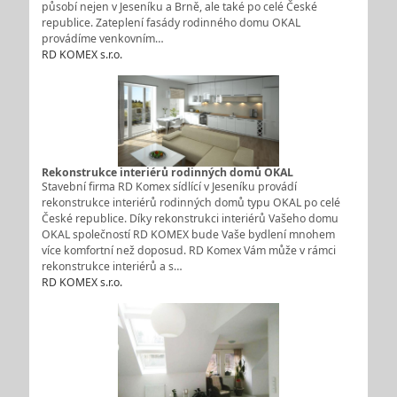
působí nejen v Jeseníku a Brně, ale také po celé České
republice. Zateplení fasády rodinného domu OKAL
provádíme venkovním…
RD KOMEX s.r.o.
Rekonstrukce interiérů rodinných domů OKAL
Stavební firma RD Komex sídlící v Jeseníku provádí
rekonstrukce interiérů rodinných domů typu OKAL po celé
České republice. Díky rekonstrukci interiérů Vašeho domu
OKAL společností RD KOMEX bude Vaše bydlení mnohem
více komfortní než doposud. RD Komex Vám může v rámci
rekonstrukce interiérů a s…
RD KOMEX s.r.o.