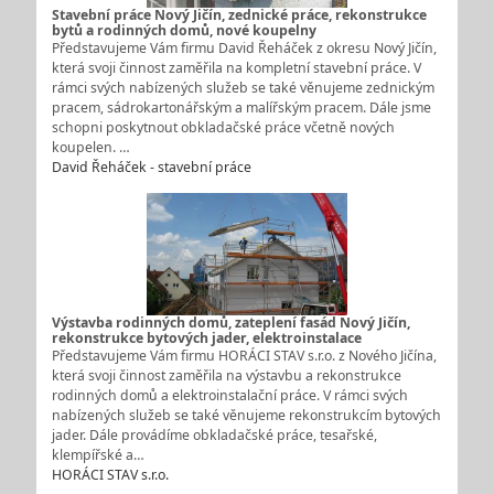
Stavební práce Nový Jičín, zednické práce, rekonstrukce
bytů a rodinných domů, nové koupelny
Představujeme Vám firmu David Řeháček z okresu Nový Jičín,
která svoji činnost zaměřila na kompletní stavební práce. V
rámci svých nabízených služeb se také věnujeme zednickým
pracem, sádrokartonářským a malířským pracem. Dále jsme
schopni poskytnout obkladačské práce včetně nových
koupelen. …
David Řeháček - stavební práce
Výstavba rodinných domů, zateplení fasád Nový Jičín,
rekonstrukce bytových jader, elektroinstalace
Představujeme Vám firmu HORÁCI STAV s.r.o. z Nového Jičína,
která svoji činnost zaměřila na výstavbu a rekonstrukce
rodinných domů a elektroinstalační práce. V rámci svých
nabízených služeb se také věnujeme rekonstrukcím bytových
jader. Dále provádíme obkladačské práce, tesařské,
klempířské a…
HORÁCI STAV s.r.o.