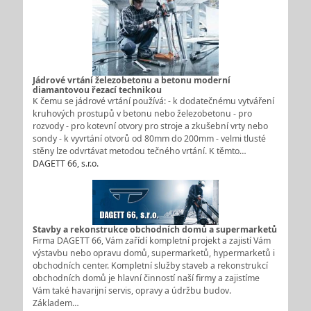
Jádrové vrtání železobetonu a betonu moderní
diamantovou řezací technikou
K čemu se jádrové vrtání používá: - k dodatečnému vytváření
kruhových prostupů v betonu nebo železobetonu - pro
rozvody - pro kotevní otvory pro stroje a zkušební vrty nebo
sondy - k vyvrtání otvorů od 80mm do 200mm - velmi tlusté
stěny lze odvrtávat metodou tečného vrtání. K těmto…
DAGETT 66, s.r.o.
Stavby a rekonstrukce obchodních domů a supermarketů
Firma DAGETT 66, Vám zařídí kompletní projekt a zajistí Vám
výstavbu nebo opravu domů, supermarketů, hypermarketů i
obchodních center. Kompletní služby staveb a rekonstrukcí
obchodních domů je hlavní činností naší firmy a zajistíme
Vám také havarijní servis, opravy a údržbu budov.
Základem…