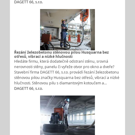
DAGETT 66, s.r.o.
Řezání železobetonu stěnovou pilou Husquarna bez
otřesů, vibrací a nízké hlučnosti
Hledáte firmu, která dodatečně odstraní stěnu, srovná
nerovnosti stěny, panelu či vyřeže otvor pro okno a dveře?
Stavební firma DAGETT 66, s.r.o. provádí řezání železobetonu
stěnovou pilou značky Husquarna bez otřesů, vibrací a nízké
hlučnosti. Stěnovou pilu s diamantovým kotoučem a…
DAGETT 66, s.r.o.