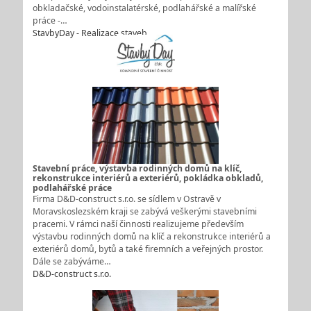
obkladačské, vodoinstalatérské, podlahářské a malířské
práce -…
StavbyDay - Realizace staveb
Stavební práce, výstavba rodinných domů na klíč,
rekonstrukce interiérů a exteriérů, pokládka obkladů,
podlahářské práce
Firma D&D-construct s.r.o. se sídlem v Ostravě v
Moravskoslezském kraji se zabývá veškerými stavebními
pracemi. V rámci naší činnosti realizujeme především
výstavbu rodinných domů na klíč a rekonstrukce interiérů a
exteriérů domů, bytů a také firemních a veřejných prostor.
Dále se zabýváme…
D&D-construct s.r.o.