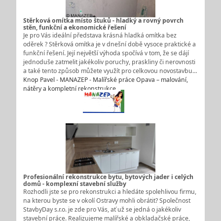
Stěrková omítka místo štuků - hladký a rovný povrch
stěn, funkční a ekonomické řešení
Je pro Vás ideální představa krásná hladká omítka bez
oděrek ? Stěrková omítka je v dnešní době vysoce praktické a
funkční řešení. Její největší výhoda spočívá v tom, že se dájí
jednoduše zatmelit jakékoliv poruchy, praskliny či nerovnosti
a také tento způsob můžete využít pro celkovou novostavbu…
Knop Pavel - MANAZEP - Malířské práce Opava – malování,
nátěry a kompletní rekonstrukce
Profesionální rekonstrukce bytu, bytových jader i celých
domů - komplexní stavební služby
Rozhodli jste se pro rekonstrukci a hledáte spolehlivou firmu,
na kterou byste se v okolí Ostravy mohli obrátit? Společnost
StavbyDay s.r.o. je zde pro Vás, ať už se jedná o jakékoliv
stavební práce. Realizujeme malířské a obkladačské práce,