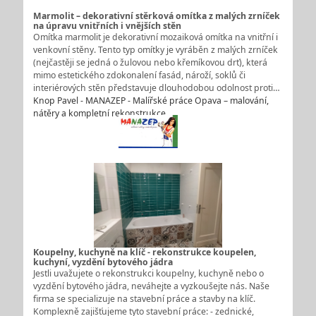
Marmolit – dekorativní stěrková omítka z malých zrníček
na úpravu vnitřních i vnějších stěn
Omítka marmolit je dekorativní mozaiková omítka na vnitřní i
venkovní stěny. Tento typ omítky je vyráběn z malých zrníček
(nejčastěji se jedná o žulovou nebo křemíkovou drť), která
mimo estetického zdokonalení fasád, nároží, soklů či
interiérových stěn představuje dlouhodobou odolnost proti…
Knop Pavel - MANAZEP - Malířské práce Opava – malování,
nátěry a kompletní rekonstrukce
Koupelny, kuchyně na klíč - rekonstrukce koupelen,
kuchyní, vyzdění bytového jádra
Jestli uvažujete o rekonstrukci koupelny, kuchyně nebo o
vyzdění bytového jádra, neváhejte a vyzkoušejte nás. Naše
firma se specializuje na stavební práce a stavby na klíč.
Komplexně zajišťujeme tyto stavební práce: - zednické,