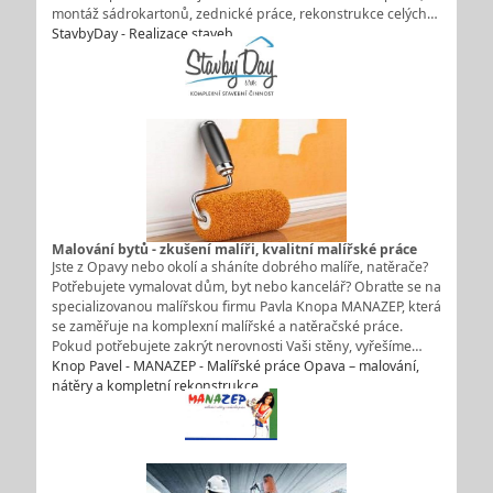
montáž sádrokartonů, zednické práce, rekonstrukce celých…
StavbyDay - Realizace staveb
Malování bytů - zkušení malíři, kvalitní malířské práce
Jste z Opavy nebo okolí a sháníte dobrého malíře, natěrače?
Potřebujete vymalovat dům, byt nebo kancelář? Obraťte se na
specializovanou malířskou firmu Pavla Knopa MANAZEP, která
se zaměřuje na komplexní malířské a natěračské práce.
Pokud potřebujete zakrýt nerovnosti Vaši stěny, vyřešíme…
Knop Pavel - MANAZEP - Malířské práce Opava – malování,
nátěry a kompletní rekonstrukce