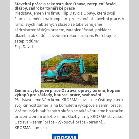
Stavební práce a rekonstrukce Opava, zateplení fasád,
dlažby, sádrokartonářské práce
Představujeme Vám firmu Filip David z Opavy, která svoji
činnost zaměřila na kompletní profesionální stavební práce. V
rámci svých nabízených služeb se také věnujeme
sádrokartonářským pracem, zateplení fasád, pokládce
dlažeb a obkladů, stavebním rekonstrukcím. Potřebujete
zateplit dům?…
Filip David
Zemní a výkopové práce Ostrava, úpravy terénu, kopání
výkopů pro základy, bourací práce, svahování
Představujeme Vám firmu KROSMA stav s.r.o. z Ostravy, která
svoji činnost zaměřila na kompletní výkopové a zemní práce.
V rámci svých nabízených služeb se také věnujeme bouracím
pracem a zimní údržbě silnic. Služby firmy KROSMA stav s.r.o.
Ostrava: - zemní práce - výkopové práce - terénní…
KROSMA stav s.r.o.