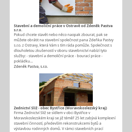
Stavební a demoliční práce v Ostravě od Zdeněk Pastva
s.r.o.
Pokud chcete stavět nebo něco naopak zbourat, pak se
můžete obrátit na stavební společnost pana Zdeňka Pastvy
s.r.o. z Ostravy, která Vám s tím ráda pomůže. Společnost s
dlouholetou zkušeností v oboru stavebnictví nabízí tyto
služby: - stavební a demoliční práce - bourací práce -
pokládku…
Zdeněk Pastva, s.r.o.
Zednictví Sliž - obec Bystřice (Moravskoslezský kraj)
Firma Zednictví Sliž se sídlem v obci Bystřice v
Moravskoslezském kraji se již téměř 25 let zabývá komplexní
stavební činností, především rekonstrukcemi bytů a
výstavbou rodinných domů. V rámci stavebních prací