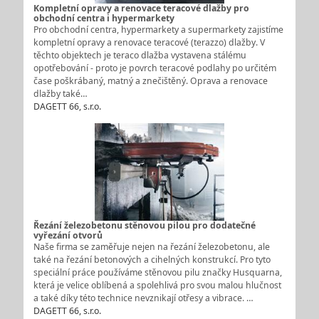
Kompletní opravy a renovace teracové dlažby pro
obchodní centra i hypermarkety
Pro obchodní centra, hypermarkety a supermarkety zajistíme
kompletní opravy a renovace teracové (terazzo) dlažby. V
těchto objektech je teraco dlažba vystavena stálému
opotřebování - proto je povrch teracové podlahy po určitém
čase poškrábaný, matný a znečištěný. Oprava a renovace
dlažby také…
DAGETT 66, s.r.o.
Řezání železobetonu stěnovou pilou pro dodatečné
vyřezání otvorů
Naše firma se zaměřuje nejen na řezání železobetonu, ale
také na řezání betonových a cihelných konstrukcí. Pro tyto
speciální práce používáme stěnovou pilu značky Husquarna,
která je velice oblíbená a spolehlivá pro svou malou hlučnost
a také díky této technice nevznikají otřesy a vibrace. …
DAGETT 66, s.r.o.