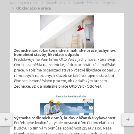
Katalog microsite
Stavebnictví
Stavebně řemeslné práce
Obkladačské práce
Zednické, sádrokartonářské a malířské práce Jáchymov,
kompletní stavby, likvidace odpadu
Představujeme Vám firmu Otto Veit z Jáchymova, která svoji
činnost zaměřila na zednické, sádrokartonářské a malířské
práce. Nabízíme organizaci staveb včetně likvidace odpadu. V
rámci svých nabízených služeb se také věnujeme stavební
činnosti, betonářským pracem, obkladačským pracem,…
Zednické, SDK a malířské práce Otto Veit - Otto Veit
Výstavba rodinných domů, budov občanské vybavenosti
Potřebujete kvalitně a rychle postavit dům či kancelářskou
budovu? S tím Vám pomůže společnost ZISTAV s.r.o. Naše
stavební firma se specializuje na komplexní realizaci staveb a