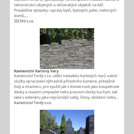
rekonstrukcí obytných a občanských objektů na klíč.
Provádíme výstavby i opravy bytů, bytových jader, rodinných
domů,…
ZISTAV s.r.o.
Kamenictví Karlovy Vary
Kamenictví Tvrdý s.r.o. sídlící nedaleko Karlových Varů nabízí
služby opracování výhradně přírodního kamene, převážně
žuly a mramoru, pro využití jak v domácnosti jako koupelnové
desky a osazení umyvadel nebo pracovní desky kuchyní, tak
také v exteriéru jako nejrůznější sokly, římsy, obložení nebo…
Kamenictví Tvrdý s.r.o.