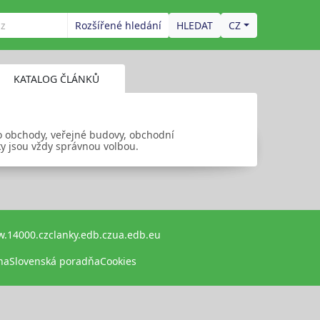
Rozšířené hledání
CZ
KATALOG ČLÁNKŮ
o obchody, veřejné budovy, obchodní
ky jsou vždy správnou volbou.
.14000.cz
clanky.edb.cz
ua.edb.eu
na
Slovenská poradňa
Cookies