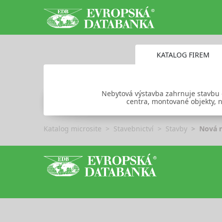
KATALOG FIREM
Nebytová výstavba zahrnuje stavbu 
centra, montované objekty, n
Katalog microsite
Stavebnictví
Stavby
Nová 