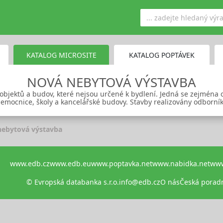
KATALOG MICROSITE
KATALOG POPTÁVEK
NOVÁ NEBYTOVÁ VÝSTAVBA
objektů a budov, které nejsou určené k bydlení. Jedná se zejména 
emocnice, školy a kancelářské budovy. Stavby realizovány odborní
nebytová výstavba
www.edb.cz
www.edb.eu
www.poptavka.net
www.nabidka.net
www
© Evropská databanka s.r.o.
info@edb.cz
O nás
Česká porad