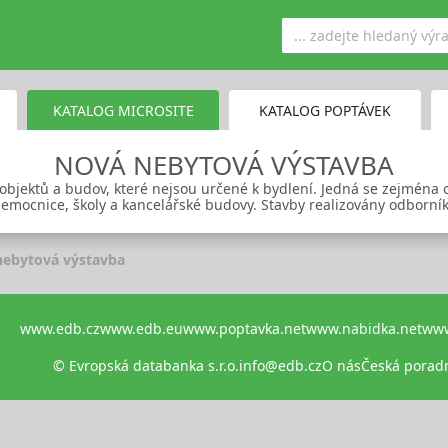
KATALOG MICROSITE
KATALOG POPTÁVEK
NOVÁ NEBYTOVÁ VÝSTAVBA
objektů a budov, které nejsou určené k bydlení. Jedná se zejména 
emocnice, školy a kancelářské budovy. Stavby realizovány odborní
nebytová výstavba
www.edb.cz
www.edb.eu
www.poptavka.net
www.nabidka.net
www
© Evropská databanka s.r.o.
info@edb.cz
O nás
Česká porad