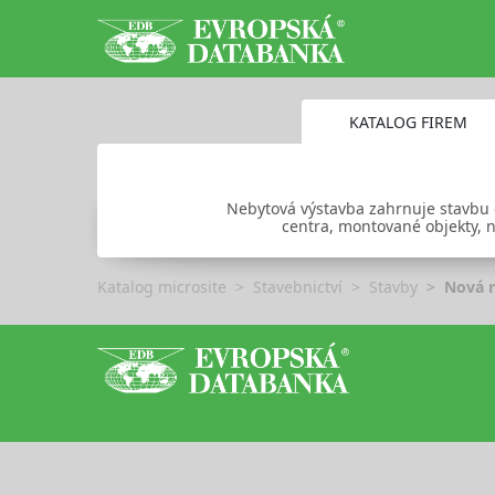
KATALOG FIREM
Nebytová výstavba zahrnuje stavbu 
centra, montované objekty, n
Katalog microsite
Stavebnictví
Stavby
Nová 