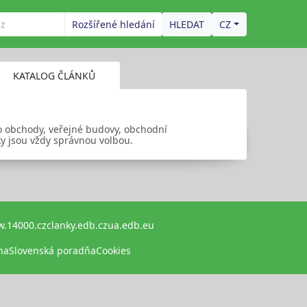
Rozšířené hledání
CZ
KATALOG ČLÁNKŮ
o obchody, veřejné budovy, obchodní
ky jsou vždy správnou volbou.
.14000.cz
clanky.edb.cz
ua.edb.eu
na
Slovenská poradňa
Cookies