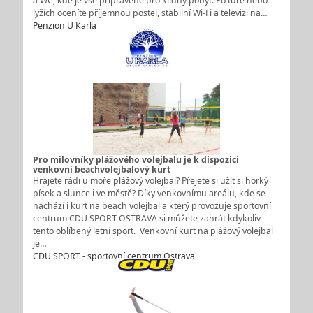
a WC, kde je vše připravené pro klidný pobyt. Po túře nebo
lyžích oceníte příjemnou postel, stabilní Wi-Fi a televizi na…
Penzion U Karla
Pro milovníky plážového volejbalu je k dispozici
venkovní beachvolejbalový kurt
Hrajete rádi u moře plážový volejbal? Přejete si užít si horký
písek a slunce i ve městě? Díky venkovnímu areálu, kde se
nachází i kurt na beach volejbal a který provozuje sportovní
centrum CDU SPORT OSTRAVA si můžete zahrát kdykoliv
tento oblíbený letní sport. Venkovní kurt na plážový volejbal
je…
CDU SPORT - sportovní centrum Ostrava