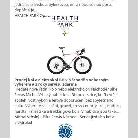
jedná se o finskou, bylinkovou, infra nebo solnou páru,
dopřát si je…
HEALTH PARK Opava
Prodej kol a elektrokol BH v Náchodě s odborným
výběrem a 2 roky servisu zdarma
Hledáte nové jízdní kolo nebo elektrokolo v Náchodě? Bike
Servis Michal Vrbský nabízí kola BH pro jezdce, kteří chtějí
spolehlivost, výkon a férové doporučení bez zbytečného
tlaku. Vyberete si silniční, gravel, cross-country, trail, enduro,
hardtail i městská a trekkingová kola. V nabídce jsou také…
Michal Vrbský – Bike Servis Náchod - Servis jízdních kol a
elektrokol