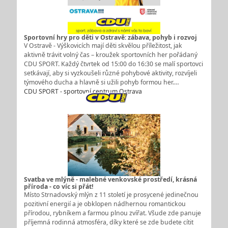
Sportovní hry pro děti v Ostravě: zábava, pohyb i rozvoj
V Ostravě - Výškovicích mají děti skvělou příležitost, jak
aktivně trávit volný čas – kroužek sportovních her pořádaný
CDU SPORT. Každý čtvrtek od 15:00 do 16:30 se malí sportovci
setkávají, aby si vyzkoušeli různé pohybové aktivity, rozvíjeli
týmového ducha a hlavně si užili pohyb formou her.…
CDU SPORT - sportovní centrum Ostrava
Svatba ve mlýně - malebné venkovské prostředí, krásná
příroda - co víc si přát!
Místo Strnadovský mlýn z 11 století je prosycené jedinečnou
pozitivní energií a je obklopen nádhernou romantickou
přírodou, rybníkem a farmou plnou zvířat. Všude zde panuje
příjemná rodinná atmosféra, díky které se zde budete cítit