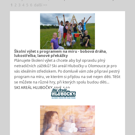
1
2
3
4
5
6
další >>
Školní výlet s programem na míru - bobová dráha,
lukostřelba, lanové překážky
Plánujete školení výlet a chcete aby byl opravdu plný
netradičních zážitků? Ski areál Hlubočky u Olomouce je pro
vás ideálním střediskem. Po domluvě vám zde připraví pestrý
program na míru, ve kterém si přijdou na své nejen děti. Těšit
se můžete na různé hry, při kterých spolu budou děti…
SKI AREÁL HLUBOČKY, spol. s r.o.