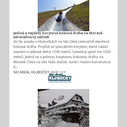
Jediná a nejdelší korytová bobová dráha na Moravě -
adrenalinový zážitek
Ve Ski areálu v Hlubočkách na Vás čeká celoročně otevřená
bobová dráha. Projíždí se speciálním korytem, které nabízí
svezení o celkové délce 1536 metrů. Samotný sjezd má 1030
metrů. Jedná se o jedinou korytovou bobovou dráhu na
Moravě. Čeká na Vás řada otoček, tunel i mostní konstrukce.
V…
SKI AREÁL HLUBOČKY, spol. s r.o.