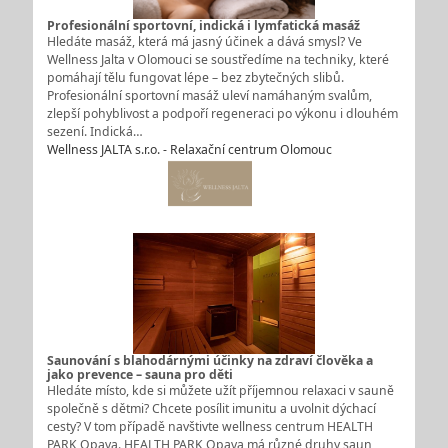
Profesionální sportovní, indická i lymfatická masáž
Hledáte masáž, která má jasný účinek a dává smysl? Ve
Wellness Jalta v Olomouci se soustředíme na techniky, které
pomáhají tělu fungovat lépe – bez zbytečných slibů.
Profesionální sportovní masáž uleví namáhaným svalům,
zlepší pohyblivost a podpoří regeneraci po výkonu i dlouhém
sezení. Indická…
Wellness JALTA s.r.o. - Relaxační centrum Olomouc
Saunování s blahodárnými účinky na zdraví člověka a
jako prevence – sauna pro děti
Hledáte místo, kde si můžete užít příjemnou relaxaci v sauně
společně s dětmi? Chcete posílit imunitu a uvolnit dýchací
cesty? V tom případě navštivte wellness centrum HEALTH
PARK Opava. HEALTH PARK Opava má různé druhy saun,