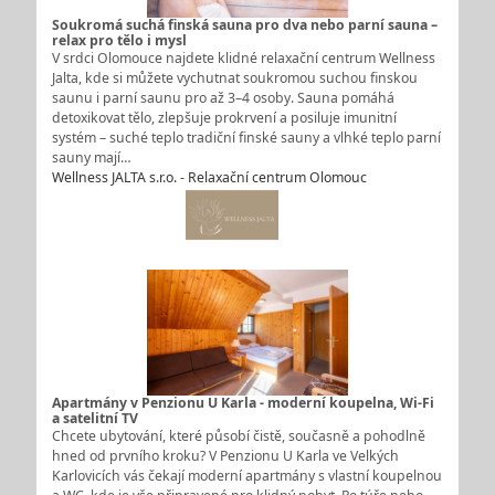
Soukromá suchá finská sauna pro dva nebo parní sauna –
relax pro tělo i mysl
V srdci Olomouce najdete klidné relaxační centrum Wellness
Jalta, kde si můžete vychutnat soukromou suchou finskou
saunu i parní saunu pro až 3–4 osoby. Sauna pomáhá
detoxikovat tělo, zlepšuje prokrvení a posiluje imunitní
systém – suché teplo tradiční finské sauny a vlhké teplo parní
sauny mají…
Wellness JALTA s.r.o. - Relaxační centrum Olomouc
Apartmány v Penzionu U Karla - moderní koupelna, Wi-Fi
a satelitní TV
Chcete ubytování, které působí čistě, současně a pohodlně
hned od prvního kroku? V Penzionu U Karla ve Velkých
Karlovicích vás čekají moderní apartmány s vlastní koupelnou