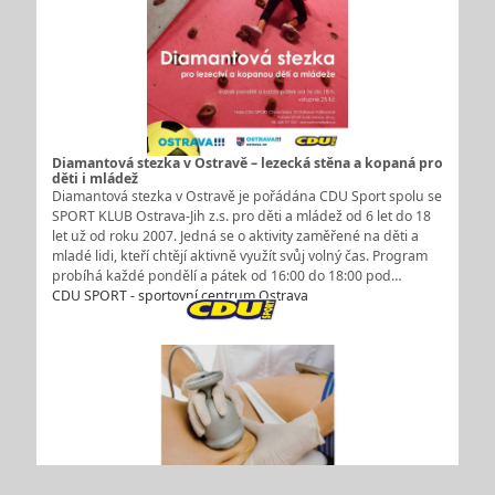
Diamantová stezka v Ostravě – lezecká stěna a kopaná pro
děti i mládež
Diamantová stezka v Ostravě je pořádána CDU Sport spolu se
SPORT KLUB Ostrava-Jih z.s. pro děti a mládež od 6 let do 18
let už od roku 2007. Jedná se o aktivity zaměřené na děti a
mladé lidi, kteří chtějí aktivně využít svůj volný čas. Program
probíhá každé pondělí a pátek od 16:00 do 18:00 pod…
CDU SPORT - sportovní centrum Ostrava
Ultrazvuková kavitace – neinvazivní, bezbolestná
liposukce pro efektivní redukci tuku, zmírnění celulitidy,