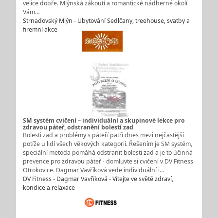
velice dobře. Mlýnská zákoutí a romantické nádherné okolí
Vám…
Strnadovský Mlýn - Ubytování Sedlčany, treehouse, svatby a
firemní akce
SM systém cvičení – individuální a skupinové lekce pro
zdravou páteř, odstranění bolestí zad
Bolesti zad a problémy s páteří patří dnes mezi nejčastější
potíže u lidí všech věkových kategorií. Řešením je SM systém,
speciální metoda pomáhá odstranit bolesti zad a je to účinná
prevence pro zdravou páteř - domluvte si cvičení v DV Fitness
Otrokovice. Dagmar Vavříková vede individuální i…
DV Fitness - Dagmar Vavříková - Vítejte ve světě zdraví,
kondice a relaxace