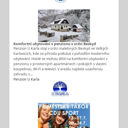
Komfortní ubytování v penzionu v srdci Beskyd
Penzion U Karla stojí v srdci malebných Beskyd ve Velkých
Karlovicích, kde se příroda potkává s pohodlím moderního
ubytování. Hosté se mohou těšit na komfortní ubytování v
penzionu v prostorných apartmánech i pokojích s vlastní
koupelnou, Wi-Fi a televizí. V areálu najdete uzavřenou
zahradu s…
Penzion U Karla