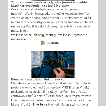
Zimní rodinná dovolená na lyžích v Jeseníkách poblíž
Lázní Karlova Studánka a Malé Morávky
Čeká na vás stylové ubytování v moderních pokojích s
masivním dřevěným nábytkem s ručně kovanými doplňky
včetně vlastního sociálního zařízení, LCD televizorem, Wi-fi i
minibarem. V ceně ubytování je i výborná snídaně v hotelové
restauraci. Poblíž hotelu Holzberg v Jeseníkách se nachází
města jako…
Wellness hotel Holzberg Jeseníky - Wellness, ubytování a
restaurace
Kompletní a profesionální opravy kol
Hledáte spolehlivý servis kola? Michal Vrbský z Náchoda se
postará o kompletní údržbu i opravy. V BIKE servis Vrbský
poskytujeme profesionální služby – seřízení brzd, řetězu,
centrování ráfků a další důležité práce, které zajistí, že vaše
kolo bude vždy v perfektním stavu a připravené na každou…
Michal Vrbský – Bike Servis Náchod - Servis jízdních kol a