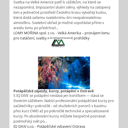
Svatba na Velké Americe patří k zážitkům, na které se
nezapomíná. Impozantní skalní stěny, výhledy na zatopený
lom a jedinečné prostředí Českého krasu vytvářejí kulisu,
která dodá vašemu svatebnímu dni neopakovatelnou
atmosféru. Svatební obřad je možné uspořádat přímo v
areálu lomu po předchozí…
LOMY MOŘINA spol. s r.o. - Velká Amerika – pronájem lomu
pro natáčení, svatby a komentované prohlídky
Potápěčské zájezdy, kurzy, potápění v Ostravě
S IQ DIVE se potápění nestává jen koníčkem — stává se
životním zážitkem. Nabízí profesionální potápěčské kurzy pro
začátečníky i pokročilé - od zkušebních ponorů v bazénu
přes kurz OWD až po pokročilé technické a specializované
kurzy. Po absolvování kurzu můžete bezpečně poznávat
podmořský svět po…
IQ DAJV s.r.o. - Potápěčské vybavení Ostrava