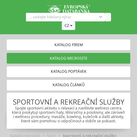
CZ
KATALOG FIREM
KATALOG MICROSITE
KATALOG POPTÁVEK
KATALOG ČLÁNKŮ
SPORTOVNÍ A REKREAČNÍ SLUŽBY
Spojte sportovní aktivitu s relaxací a navštivte welness centra,
která poskytují sportovní haly, tělocvičny a posilovny, ale zároveň
i wellness procedury, masáže, bowling, kulečník a další aktivity,
které vám pomohou si odpočinout a dobře se pobavit.
Katalog microsite
Sport
Sportovní a rekreační služby