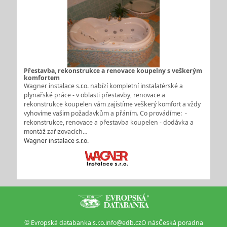
Přestavba, rekonstrukce a renovace koupelny s veškerým
komfortem
Wagner instalace s.r.o. nabízí kompletní instalatérské a
plynařské práce - v oblasti přestavby, renovace a
rekonstrukce koupelen vám zajistíme veškerý komfort a vždy
vyhovíme vašim požadavkům a přáním. Co provádíme: -
rekonstrukce, renovace a přestavba koupelen - dodávka a
montáž zařizovacích…
Wagner instalace s.r.o.
© Evropská databanka s.r.o.
info@edb.cz
O nás
Česká poradna