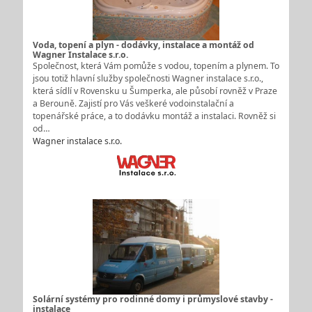
Voda, topení a plyn - dodávky, instalace a montáž od
Wagner Instalace s.r.o.
Společnost, která Vám pomůže s vodou, topením a plynem. To
jsou totiž hlavní služby společnosti Wagner instalace s.r.o.,
která sídlí v Rovensku u Šumperka, ale působí rovněž v Praze
a Berouně. Zajistí pro Vás veškeré vodoinstalační a
topenářské práce, a to dodávku montáž a instalaci. Rovněž si
od…
Wagner instalace s.r.o.
Solární systémy pro rodinné domy i průmyslové stavby -
instalace