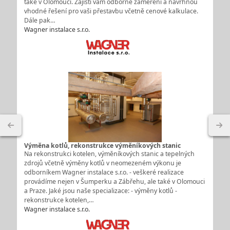
také v Olomouci. Zajistí vám odborné zaměření a navrhnou
vhodné řešení pro vaši přestavbu včetně cenové kalkulace.
Dále pak…
Wagner instalace s.r.o.
Výměna kotlů, rekonstrukce výměníkových stanic
Na rekonstrukci kotelen, výměníkových stanic a tepelných
zdrojů včetně výměny kotlů v neomezeném výkonu je
odborníkem Wagner instalace s.r.o. - veškeré realizace
provádíme nejen v Šumperku a Zábřehu, ale také v Olomouci
a Praze. Jaké jsou naše specializace: - výměny kotlů -
rekonstrukce kotelen,…
Wagner instalace s.r.o.