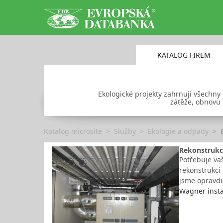
KATALOG FIREM
Ekologické projekty zahrnují všechny p
zátěže, obnovu 
Katalog microsite
Služby
Ekologie a odpady
Rekonstrukc
Potřebuje vaš
rekonstrukci
jsme opravdu
Wagner instal