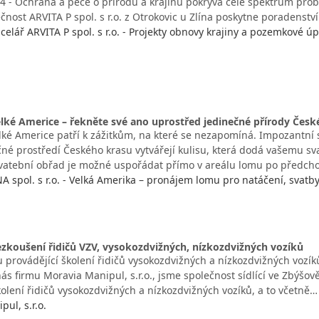
 4 - Ochrana a péče o přírodu a krajinu pokrývá celé spektrum prob
ečnost ARVITA P spol. s r.o. z Otrokovic u Zlína poskytne poradenstv
celář ARVITA P spol. s r.o. - Projekty obnovy krajiny a pozemkové úp
lké Americe – řekněte své ano uprostřed jedinečné přírody Česk
lké Americe patří k zážitkům, na které se nezapomíná. Impozantní 
čné prostředí Českého krasu vytvářejí kulisu, která dodá vašemu 
vatební obřad je možné uspořádat přímo v areálu lomu po předch
spol. s r.o. - Velká Amerika – pronájem lomu pro natáčení, svatb
ezkoušení řidičů VZV, vysokozdvižných, nízkozdvižných vozíků
u provádějící školení řidičů vysokozdvižných a nízkozdvižných vozí
ás firmu Moravia Manipul, s.r.o., jsme společnost sídlící ve Zbýšov
olení řidičů vysokozdvižných a nízkozdvižných vozíků, a to včetně…
ul, s.r.o.