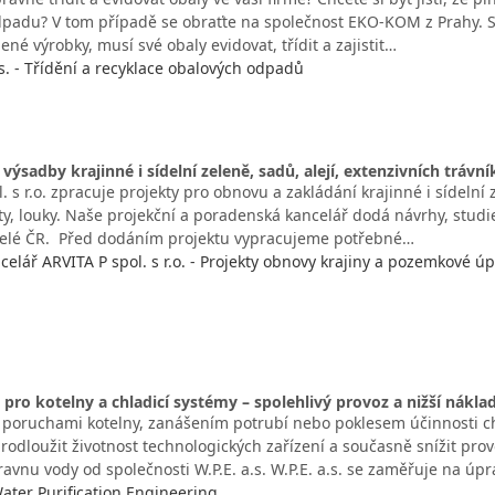
padu? V tom případě se obraťte na společnost EKO-KOM z Prahy. Spo
né výrobky, musí své obaly evidovat, třídit a zajistit…
. - Třídění a recyklace obalových odpadů
výsadby krajinné i sídelní zeleně, sadů, alejí, extenzivních trávní
. s r.o. zpracuje projekty pro obnovu a zakládání krajinné i sídelní ze
y, louky. Naše projekční a poradenská kancelář dodá návrhy, studie 
celé ČR. Před dodáním projektu vypracujeme potřebné…
celář ARVITA P spol. s r.o. - Projekty obnovy krajiny a pozemkové úp
pro kotelny a chladicí systémy – spolehlivý provoz a nižší nákla
s poruchami kotelny, zanášením potrubí nebo poklesem účinnosti c
rodloužit životnost technologických zařízení a současně snížit pro
avnu vody od společnosti W.P.E. a.s. W.P.E. a.s. se zaměřuje na úp
 Water Purification Engineering