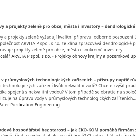
y a projekty zeleně pro obce, města i investory – dendrologické
 a projekty zeleně vyžadují kvalitní přípravu, odborné posouzení ú
olečnost ARVITA P spol. s r.o. ze Zlína zpracovává dendrologické p
pravuje projekty zeleně pro obce, města i soukromé investory.…
celář ARVITA P spol. s r.o. - Projekty obnovy krajiny a pozemkové úp
 v průmyslových technologických zařízeních – přístupy napříč 
n technologických zařízení kvůli nekvalitní vodě? Chcete zvýšit pro
zika spojená s nekvalitní vodou? V tom případě se obraťte na společn
ializuje na úpravu vody v průmyslových technologických zařízeních
 Water Purification Engineering
adové hospodářství bez starostí – jak EKO-KOM pomáhá firmám s
právně třídit a evidovat obaly ve vaší firmě? Chcete si být jisti, že 