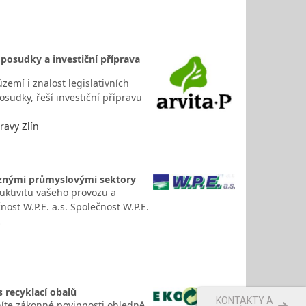
 posudky a investiční příprava
zemí i znalost legislativních
osudky, řeší investiční přípravu
ravy Zlín
různými průmyslovými sektory
duktivitu vašeho provozu a
ost W.P.E. a.s. Společnost W.P.E.
…
 recyklací obalů
KONTAKTY A
plníte zákonné povinnosti ohledně