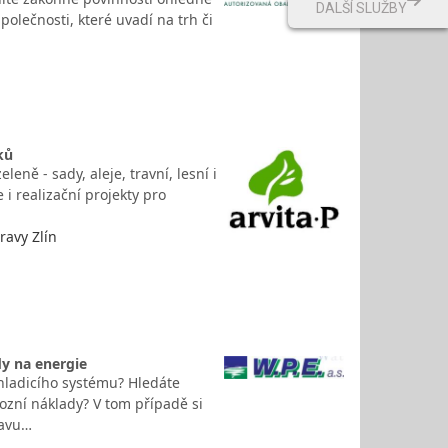
DALŠÍ SLUŽBY
lečnosti, které uvadí na trh či
ků
leně - sady, aleje, travní, lesní i
i realizační projekty pro
ravy Zlín
dy na energie
hladicího systému? Hledáte
vozní náklady? V tom případě si
ravu…