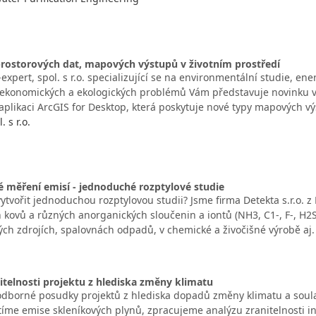
prostorových dat, mapových výstupů v životním prostředí
expert, spol. s r.o. specializující se na environmentální studie, en
 ekonomických a ekologických problémů Vám představuje novinku v 
aplikaci ArcGIS for Desktop, která poskytuje nové typy mapových v
. s r.o.
 měření emisí - jednoduché rozptylové studie
vytvořit jednoduchou rozptylovou studii? Jsme firma Detekta s.r.o.
 kovů a různých anorganických sloučenin a iontů (NH3, C1-, F-, H2S
ých zdrojích, spalovnách odpadů, v chemické a živočišné výrobě aj
itelnosti projektu z hlediska změny klimatu
odborné posudky projektů z hlediska dopadů změny klimatu a soul
otíme emise skleníkových plynů, zpracujeme analýzu zranitelnosti i