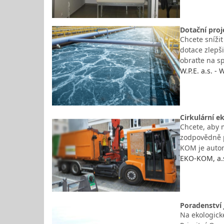
Dotační proj
Chcete snížit
dotace zlepš
obraťte na sp
W.P.E. a.s. -
Cirkulární e
Chcete, aby m
zodpovědně p
KOM je autor
EKO-KOM, a.s
Poradenství 
Na ekologick