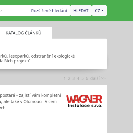
Rozšířené hledání
CZ
KATALOG ČLÁNKŮ
parků, lesoparků, odstranění ekologické
alších projektů.
1
2
3
4
5
6
další >>
postará - zajistí vám kompletní
, ale také v Olomouci. V čem
vých…