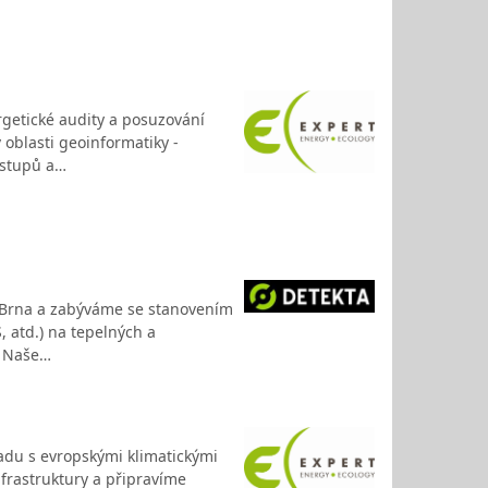
ergetické audity a posuzování
oblasti geoinformatiky -
ýstupů a…
 z Brna a zabýváme se stanovením
, atd.) na tepelných a
. Naše…
adu s evropskými klimatickými
nfrastruktury a připravíme