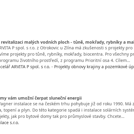
 revitalizaci malých vodních ploch - tůně, mokřady, rybníky a ma
VITA P spol. s r.o. z Otrokovic u Zlína má zkušenosti s projekty pro
víme projekty pro tůně, rybníky, mokřady, biocentra. Pro všechny pr
rogramu životního prostředí, z programu Prioritní osa 4. Cílem…
celář ARVITA P spol. s r.o. - Projekty obnovy krajiny a pozemkové úp
émy vám umožní čerpat sluneční energii
agner instalace se na českém trhu pohybuje již od roku 1990. Má 
a, topení a plyn. Do této kategorie spadá i instalace solárních sys
jekty, jak pro bytové domy tak pro průmyslové stavby. Chcete…
ace s.r.o.