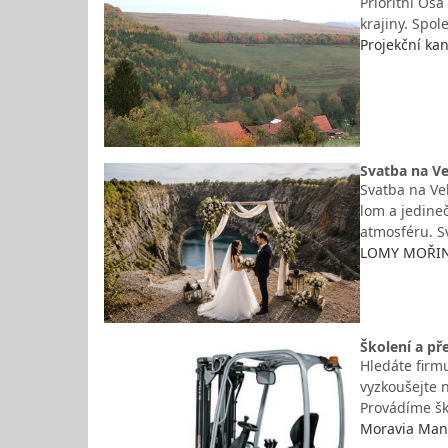
Prioritní Osa
krajiny. Spol
Projekční kan
Svatba na Ve
Svatba na Ve
lom a jedine
atmosféru. S
LOMY MOŘINA 
Školení a př
Hledáte firm
vyzkoušejte n
Provádíme šk
Moravia Manip