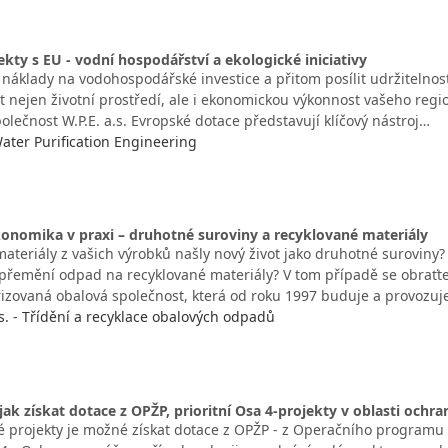
ekty s EU - vodní hospodářství a ekologické iniciativy
 náklady na vodohospodářské investice a přitom posílit udržitelnos
it nejen životní prostředí, ale i ekonomickou výkonnost vašeho reg
olečnost W.P.E. a.s. Evropské dotace představují klíčový nástroj…
 Water Purification Engineering
konomika v praxi – druhotné suroviny a recyklované materiály
ateriály z vašich výrobků našly nový život jako druhotné suroviny?
řemění odpad na recyklované materiály? V tom případě se obraťt
izovaná obalová společnost, která od roku 1997 buduje a provozuj
. - Třídění a recyklace obalových odpadů
jak získat dotace z OPŽP, prioritní Osa 4-projekty v oblasti ochra
é projekty je možné získat dotace z OPŽP - z Operačního programu 