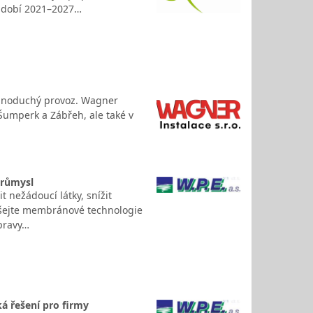
období 2021–2027…
ednoduchý provoz. Wagner
 Šumperk a Zábřeh, ale také v
průmysl
 nežádoucí látky, snížit
koušejte membránové technologie
úpravy…
á řešení pro firmy