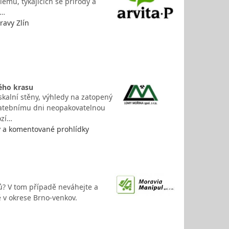
lémů, týkajících se přírody a
í…
ravy Zlín
ého krasu
skalní stěny, výhledy na zatopený
svatebnímu dni neopakovatelnou
ozí…
y a komentované prohlídky
ků? V tom případě neváhejte a
ě v okrese Brno-venkov.