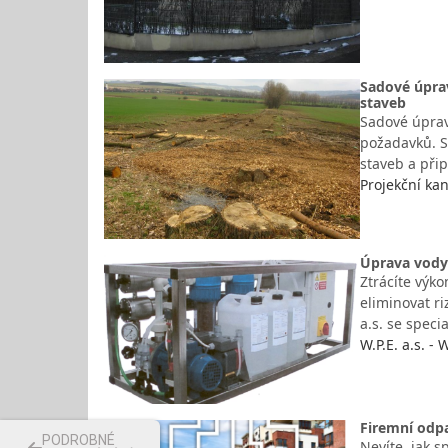
Sadové úprav
staveb
Sadové úpravy
požadavků. Sp
staveb a při
Projekční kan
Úprava vody
Ztrácíte výko
eliminovat ri
a.s. se spec
W.P.E. a.s. -
Firemní odp
PODROBNÉ
Nevíte, jak s