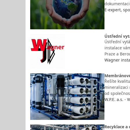
dokumentaci 
E-expert, spol
Ústřední vyt
Ústřední vyt
instalace vám
Praze a Berou
Wagner instal
Membránové t
Řešíte kvalit
mineralizaci
od společnos
W.P.E. a.s. -
Recyklace a 