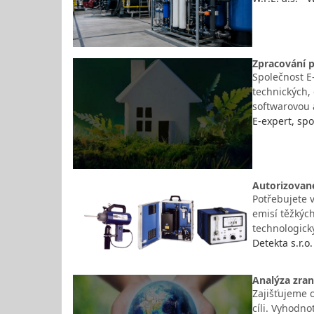
Zpracování 
Společnost E-
technických,
softwarovou 
E-expert, spol
Autorizované
Potřebujete 
emisí těžkých
technologick
Detekta s.r.o.
Analýza zran
Zajišťujeme 
cíli. Vyhodn