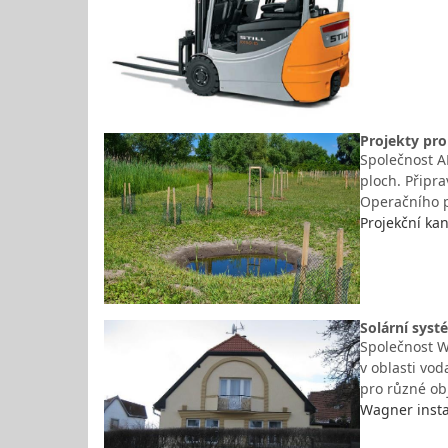
Projekty pro
Společnost AR
ploch. Připra
Operačního p
Projekční kan
Solární syst
Společnost W
v oblasti vod
pro různé ob
Wagner instal