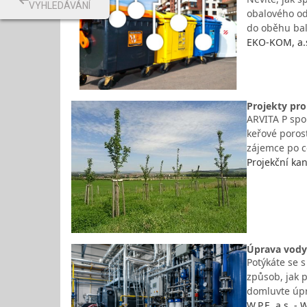
VYHLEDÁVÁNÍ
obalového od
do oběhu bale
EKO-KOM, a.s
Projekty pro 
ARVITA P spol
keřové porost
zájemce po 
Projekční kan
Úprava vody 
Potýkáte se 
způsob, jak p
domluvte úpr
W.P.E. a.s. -