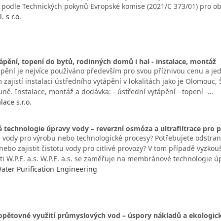
podle Technických pokynů Evropské komise (2021/C 373/01) pro 
. s r.o.
ápění, topení do bytů, rodinných domů i hal - instalace, montáž
ápění je nejvíce používáno především pro svou příznivou cenu a j
 zajistí instalaci ústředního vytápění v lokalitách jako je Olomouc,
ně. Instalace, montáž a dodávka: - ústřední vytápění - topení -…
ace s.r.o.
echnologie úpravy vody – reverzní osmóza a ultrafiltrace pro 
u vody pro výrobu nebo technologické procesy? Potřebujete odstranit
 nebo zajistit čistotu vody pro citlivé provozy? V tom případě vyz
ti W.P.E. a.s. W.P.E. a.s. se zaměřuje na membránové technologie 
 Water Purification Engineering
opětovné využití průmyslových vod – úspory nákladů a ekologick